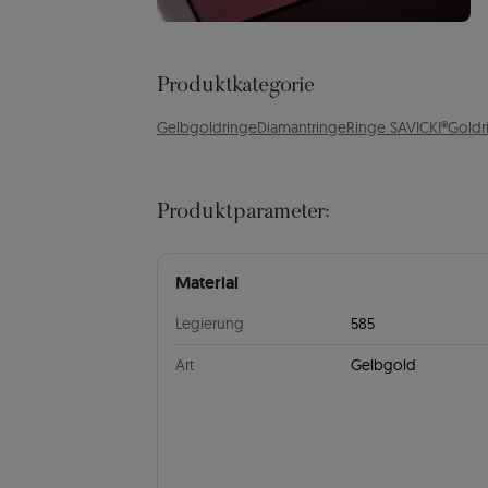
Produktkategorie
Gelbgoldringe
Diamantringe
Ringe SAVICKI®
Goldr
Produktparameter:
Material
Legierung
585
Art
Gelbgold