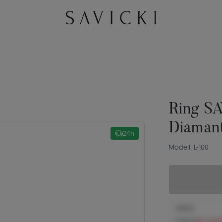
Ring SA
Diaman
24h
Modell: L-100
1.143 €
1.242 €
Sie spar