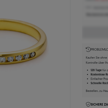
1.118 € -
Niedrigster Pr
Was bestimmt de
PROBLEMLO
Kaufen Sie ohne R
Kontrolle über I
120 Tage
für 
Kostenlose 
Einfacher Pro
Schnelle Rüc
Bestellen, zu Ha
SICHERE Z