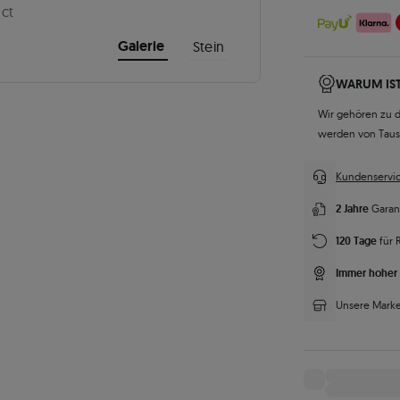
 ct
Galerie
Stein
WARUM IST
Wir gehören zu 
werden von Tau
Kundenservic
2 Jahre
Garan
120 Tage
für 
Immer hoher 
Unsere Marke