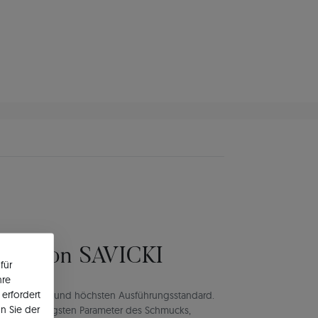
lität von SAVICKI
für
hre
erfordert
rt Authentizität und höchsten Ausführungsstandard.
n Sie der
rt die wichtigsten Parameter des Schmucks,