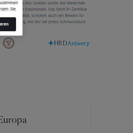
zustimmen
d des Gewichts des Goldes sowie der Merkmale
nzen. Sie
verwendeten Edelmetalls. Das SAVICKI-Zertifikat
en ändern.
igung der Qualität, sondern auch ein Beweis für
d Verantwortung, mit der wir jedes Schmuckstück
ieren
Europa