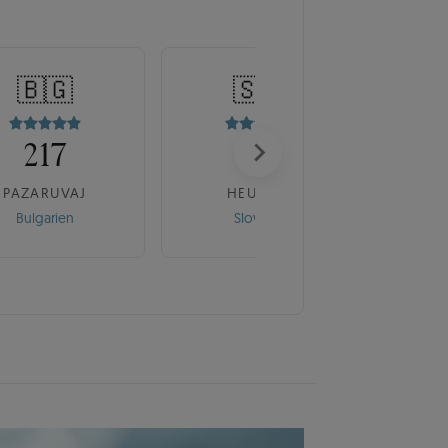
🇧🇬
🇸🇰
217
175
PAZARUVAJ
HEUREKA
Bulgarien
Slowakei