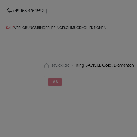
|
+49 163 3764592
SALE
VERLOBUNGSRINGE
EHERINGE
SCHMUCK
KOLLEKTIONEN
savicki.de
Ring SAVICKI: Gold, Diamanten
-8%