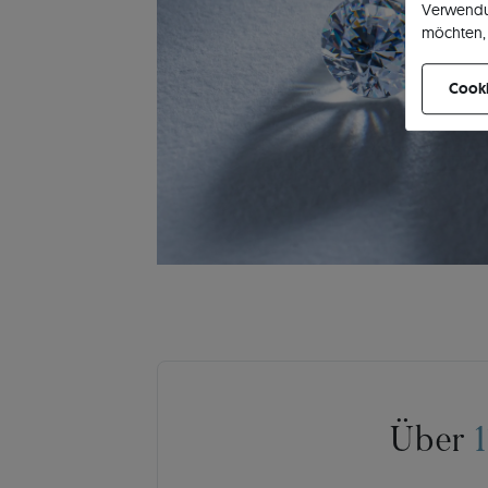
Verwendu
möchten, 
können Ih
Cooki
Über