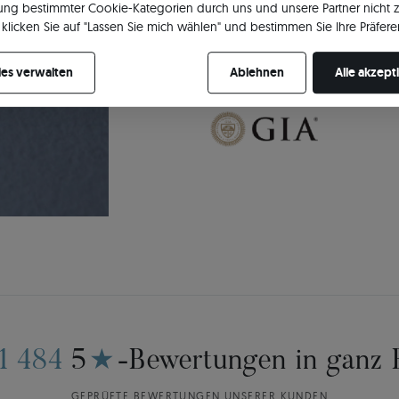
ng bestimmter Cookie-Kategorien durch uns und unsere Partner nicht 
einschließlich der Legierung un
klicken Sie auf "Lassen Sie mich wählen" und bestimmen Sie Ihre Präfere
des eingefassten Steins oder des 
re Zustimmung jederzeit widerrufen, indem Sie Ihre Cookie-Einstellung
ist nicht nur eine formelle Bestät
die Kunstfertigkeit, Präzision un
es verwalten
Ablehnen
Alle akzept
herstellen.
11 484
5
★
-Bewertungen in ganz 
GEPRÜFTE BEWERTUNGEN UNSERER KUNDEN