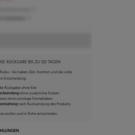
eis der letzten 30 Tage
n Produktpreis?
SE RÜCKGABE BIS ZU 120 TAGEN
isiko - Sie haben Zeit, Komfort und die volle
hre Entscheidung.
die Rückgabe ohne Eile.
Rücksendung
ohne zusätzliche Kosten.
zess ohne unnötige Formalitäten.
kerstattung
nach Rücksendung des Produkts.
use prüfen und in Ruhe entscheiden.
AHLUNGEN