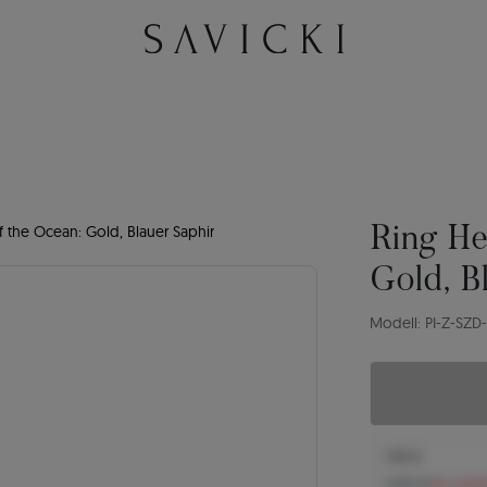
 the Ocean: Gold, Blauer Saphir
Ring He
Gold, B
Modell: PI-Z-SZD
1.115 €
1.282 €
Sie spar