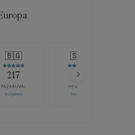
Europa
🇧🇬
🇸🇰
217
175
PAZARUVAJ
HEUREKA
Bulgarien
Slowakei