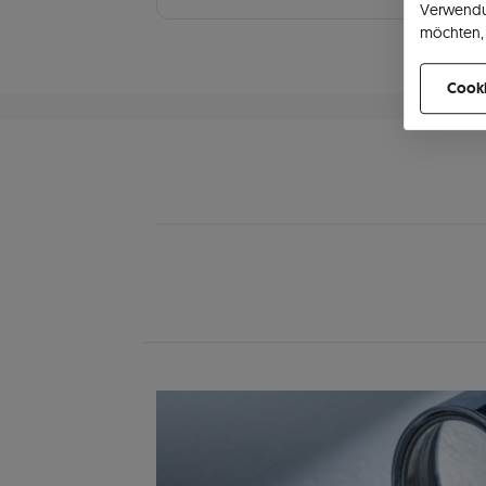
Verwendu
möchten, 
können Ih
Cooki