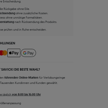
hre Entscheidung.
die Rückgabe ohne Eile.
Rücksendung
ohne zusätzliche Kosten.
zess ohne unnötige Formalitäten.
kerstattung
nach Rücksendung des Produkts.
use prüfen und in Ruhe entscheiden.
AHLUNGEN
 SAVICKI DIE BESTE WAHL?
den
führenden Online-Marken
für Verlobungsringe
 Tausenden Kundinnen und Kunden gewählt.
e täglich
von 8:00 bis 16:00 Uhr
rößenanpassung