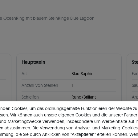
he Ocean
Ring mit blauem Stein
Ringe Blue Lagoon
Hauptstein
St
Art
Blau Saphir
Fa
Anzahl von Steinen
1
Sau
Schleifen
Rund/Brillant
Anz
enden Cookies, um das ordnungsgemäße Funktionieren der Website zu
Gewicht
0.25 ct
Ge
sten. Wir können auch unsere eigenen Cookies und die unserer Partner 
Lage
Haupt
Art
 und Marketingzwecke verwenden, insbesondere um Werbeinhalte auf I
en abzustimmen. Die Verwendung von Analyse- und Marketing-Cookies 
Sch
immung, die Sie durch Anklicken von "Akzeptieren" erteilen können. Wen