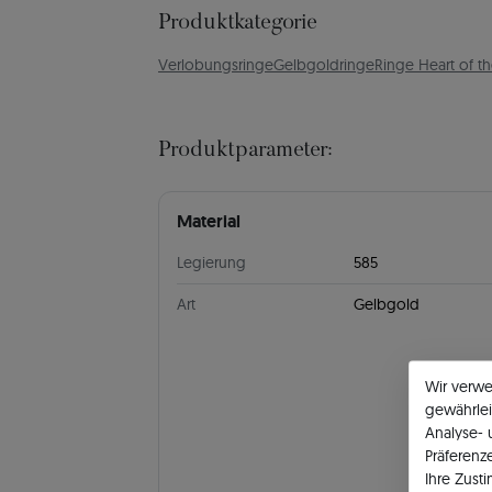
Produktkategorie
Verlobungsringe
Gelbgoldringe
Ringe Heart of t
Produktparameter:
Material
Legierung
585
Art
Gelbgold
Wir verw
gewährlei
Analyse-
Präferenz
Ihre Zust