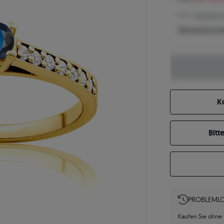
1.115 € -
Niedrigster Pr
Was bestimmt de
K
Bitt
PROBLEMLO
Kaufen Sie ohne R