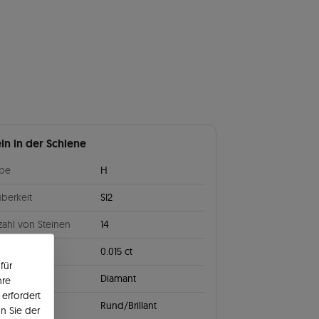
ein in der Schiene
rbe
H
berkeit
SI2
ahl von Steinen
14
wicht
0.015 ct
für
Diamant
hre
erfordert
leifen
Rund/Brillant
n Sie der