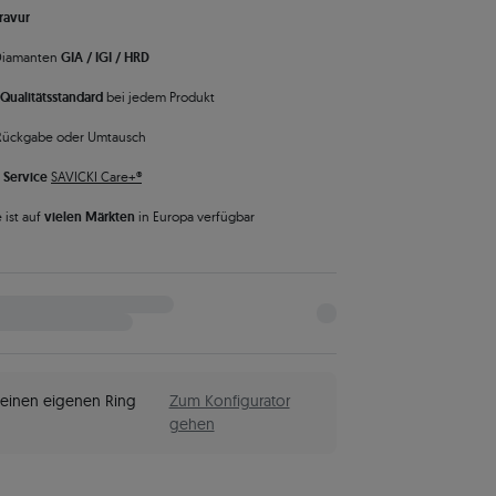
ravur
 Diamanten
GIA / IGI / HRD
Qualitätsstandard
bei jedem Produkt
Rückgabe oder Umtausch
 Service
SAVICKI Care+®
 ist auf
vielen Märkten
in Europa verfügbar
einen eigenen Ring
Zum Konfigurator
gehen