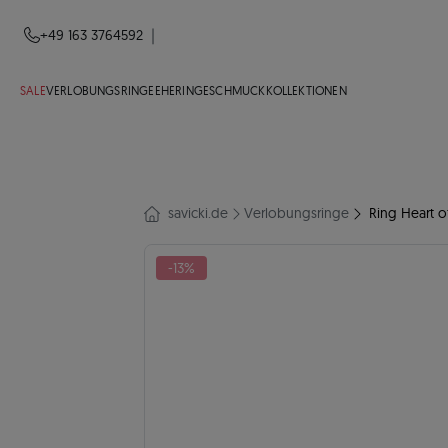
|
+49 163 3764592
SALE
VERLOBUNGSRINGE
EHERINGE
SCHMUCK
KOLLEKTIONEN
savicki.de
Verlobungsringe
Ring Heart of
-13%