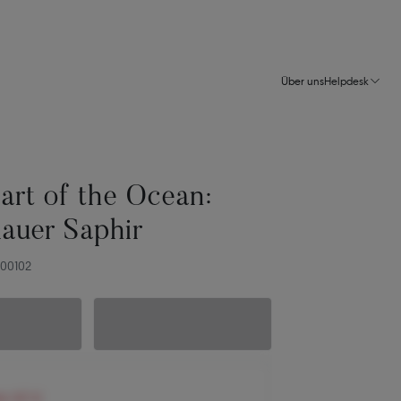
Über uns
Helpdesk
art of the Ocean:
lauer Saphir
-00102
en 167 €