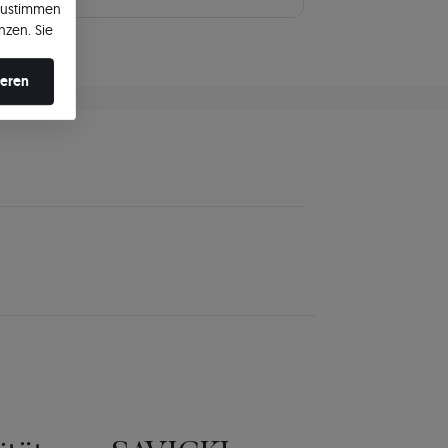
zustimmen
nzen. Sie
en ändern.
ieren