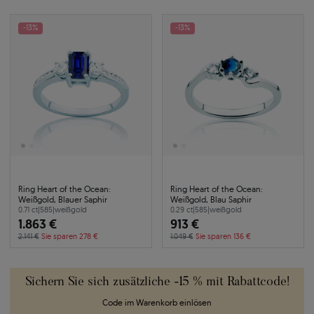
-13%
-13%
Ring Heart of the Ocean:
Ring Heart of the Ocean:
Weißgold, Blauer Saphir
Weißgold, Blau Saphir
0.71 ct
|
585
|
weißgold
0.29 ct
|
585
|
weißgold
1.863 €
913 €
2.141 €
Sie sparen 278 €
1.049 €
Sie sparen 136 €
Sichern Sie sich zusätzliche -15 % mit Rabattcode!
Code im Warenkorb einlösen