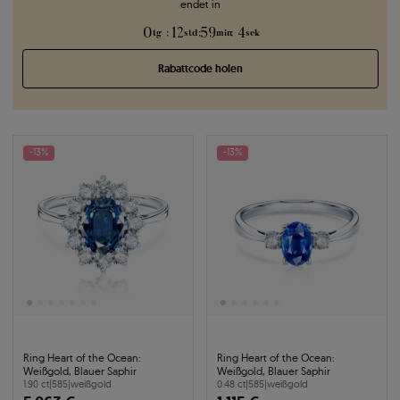
endet in
0
12
59
3
:
:
:
tg
std
min
sek
Rabattcode holen
-13%
-13%
Ring Heart of the Ocean:
Ring Heart of the Ocean:
Weißgold, Blauer Saphir
Weißgold, Blauer Saphir
1.90 ct
|
585
|
weißgold
0.48 ct
|
585
|
weißgold