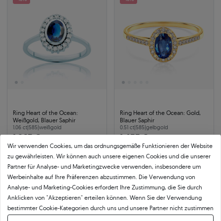
Ring Heart of the Ocean:
Ring Heart of the Ocean: Gold,
Weißgold, Blauer Saphir
Blauer Saphir
1.06 ct
|
585
|
weißgold
0.51 ct
|
585
|
gelbgold
1.863 €
1.433 €
Wir verwenden Cookies, um das ordnungsgemäße Funktionieren der Website
2.141 €
Sie sparen 278 €
1.647 €
Sie sparen 214 €
zu gewährleisten. Wir können auch unsere eigenen Cookies und die unserer
Partner für Analyse- und Marketingzwecke verwenden, insbesondere um
Werbeinhalte auf Ihre Präferenzen abzustimmen. Die Verwendung von
-13%
-13%
24h
Analyse- und Marketing-Cookies erfordert Ihre Zustimmung, die Sie durch
Anklicken von "Akzeptieren" erteilen können. Wenn Sie der Verwendung
bestimmter Cookie-Kategorien durch uns und unsere Partner nicht zustimmen
möchten, klicken Sie auf "Lassen Sie mich wählen" und bestimmen Sie Ihre