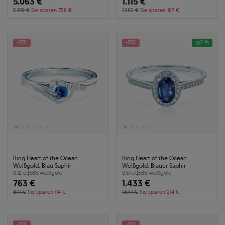
5.063 €
1.115 €
5.819 €
Sie sparen 756 €
1.282 €
Sie sparen 167 €
-13%
-13%
24h
Ring Heart of the Ocean:
Ring Heart of the Ocean:
Weißgold, Blau Saphir
Weißgold, Blauer Saphir
0.12 ct
|
585
|
weißgold
0.51 ct
|
585
|
weißgold
763 €
1.433 €
877 €
Sie sparen 114 €
1.647 €
Sie sparen 214 €
-13%
-13%