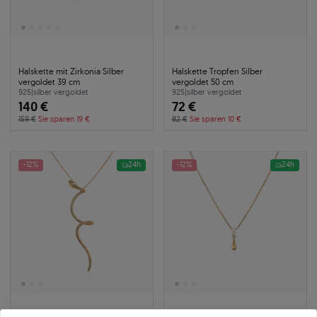
Halskette mit Zirkonia Silber
Halskette Tropfen Silber
vergoldet 39 cm
vergoldet 50 cm
925
|
silber vergoldet
925
|
silber vergoldet
140 €
72 €
159 €
Sie sparen 19 €
82 €
Sie sparen 10 €
-12%
24h
-12%
24h