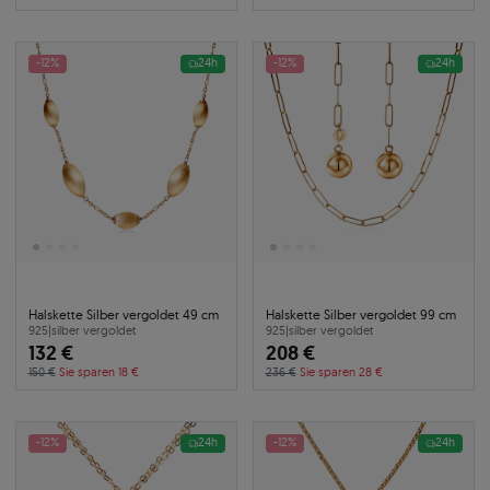
-12%
24h
-12%
24h
Halskette Silber vergoldet 49 cm
Halskette Silber vergoldet 99 cm
925
|
silber vergoldet
925
|
silber vergoldet
132 €
208 €
150 €
Sie sparen 18 €
236 €
Sie sparen 28 €
-12%
24h
-12%
24h