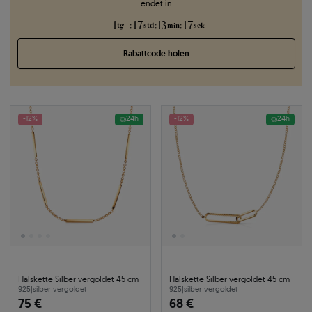
endet in
1
17
13
16
:
:
:
tg
std
min
sek
Rabattcode holen
-12%
24h
-12%
24h
Halskette Silber vergoldet 45 cm
Halskette Silber vergoldet 45 cm
925
|
silber vergoldet
925
|
silber vergoldet
75 €
68 €