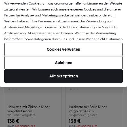
Wir verwenden Cookies, um das ordnungsgemäße Funktionieren der Website
Halskette Silber vergoldet 45 cm
Halskette mit Perle Silber
vergoldet 42 cm
925
|
silber vergoldet
zu gewährleisten. Wir können auch unsere eigenen Cookies und die unserer
253 €
925
|
silber vergoldet
Partner für Analyse- und Marketingzwecke verwenden, insbesondere um
120 €
287 €
Sie sparen 34 €
Werbeinhalte auf Ihre Präferenzen abzustimmen. Die Verwendung von
136 €
Sie sparen 16 €
Analyse- und Marketing-Cookies erfordert Ihre Zustimmung, die Sie durch
Anklicken von "Akzeptieren" erteilen können. Wenn Sie der Verwendung
bestimmter Cookie-Kategorien durch uns und unsere Partner nicht zustimmen
-12%
24h
-12%
24h
möchten, klicken Sie auf "Lassen Sie mich wählen" und bestimmen Sie Ihre
Cookies verwalten
Präferenzen. Sie können Ihre Zustimmung jederzeit widerrufen, indem Sie
Ihre Cookie-Einstellungen ändern.
Ablehnen
Alle akzeptieren
Halskette mit Zirkonia Silber
Halskette mit Perle Silber
vergoldet 42 cm
vergoldet 42 cm
925
|
silber vergoldet
925
|
silber vergoldet
138 €
138 €
157 €
Sie sparen 19 €
157 €
Sie sparen 19 €