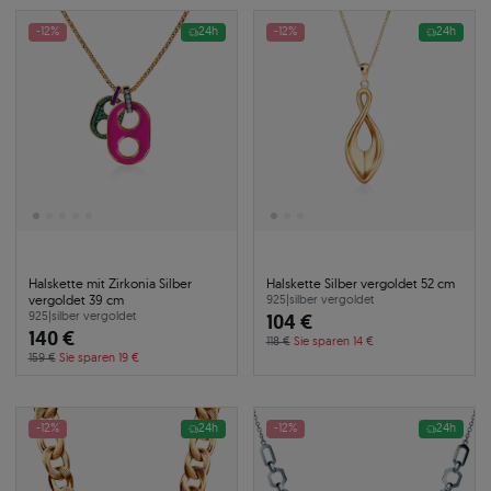
-12%
24h
-12%
24h
Halskette mit Zirkonia Silber
Halskette Silber vergoldet 52 cm
vergoldet 39 cm
925
|
silber vergoldet
925
|
silber vergoldet
104 €
140 €
118 €
Sie sparen 14 €
159 €
Sie sparen 19 €
-12%
24h
-12%
24h