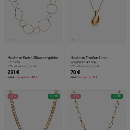
Halskette Kreise Silber vergoldet
Halskette Tropfen Silber
96,5 cm
vergoldet 43 cm
925
|
silber vergoldet
925
|
silber vergoldet
291 €
70 €
331 €
Sie sparen 40 €
79 €
Sie sparen 9 €
-12%
24h
-12%
24h