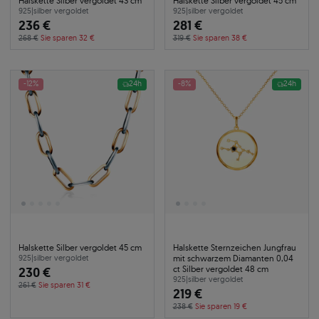
Halskette Silber vergoldet 43 cm
Halskette Silber vergoldet 45 cm
925
|
silber vergoldet
925
|
silber vergoldet
236 €
281 €
268 €
Sie sparen 32 €
319 €
Sie sparen 38 €
-12%
24h
-8%
24h
Halskette Silber vergoldet 45 cm
Halskette Sternzeichen Jungfrau
mit schwarzem Diamanten 0,04
925
|
silber vergoldet
ct Silber vergoldet 48 cm
230 €
925
|
silber vergoldet
261 €
Sie sparen 31 €
219 €
238 €
Sie sparen 19 €