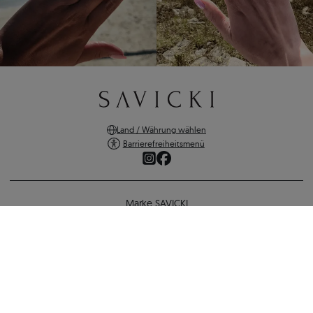
Land / Währung wählen
Barrierefreiheitsmenü
Marke SAVICKI
Online-Shopping
Unterstützung und wichtige Informationen
SICHERE ZAHLUNGEN
VERSANDARTEN