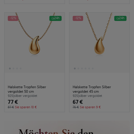
-12%
24h
-12%
24h
Halskette Tropfen Silber
Halskette Tropfen Silber
vergoldet 50 cm
vergoldet 45 cm
925
|
silber vergoldet
925
|
silber vergoldet
77 €
67 €
87 €
Sie sparen 10 €
76 €
Sie sparen 9 €