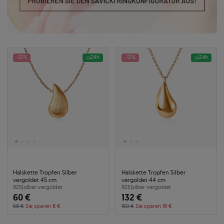
-12%
24h
-12%
24h
Halskette Tropfen Silber
Halskette Tropfen Silber
vergoldet 45 cm
vergoldet 44 cm
925
|
silber vergoldet
925
|
silber vergoldet
60 €
132 €
68 €
Sie sparen 8 €
150 €
Sie sparen 18 €