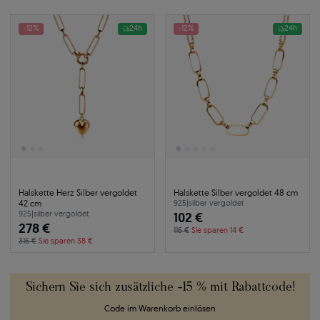
-12%
24h
-12%
24h
Halskette Herz Silber vergoldet
Halskette Silber vergoldet 48 cm
42 cm
925
|
silber vergoldet
925
|
silber vergoldet
102 €
278 €
116 €
Sie sparen 14 €
316 €
Sie sparen 38 €
Sichern Sie sich zusätzliche -15 % mit Rabattcode!
Code im Warenkorb einlösen