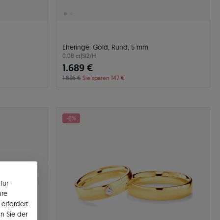
Eheringe: Gold, Rund, 5 mm
0.08 ct
|
SI2/H
1.689 €
1.836 €
Sie sparen 147 €
-8%
für
hre
erfordert
n Sie der