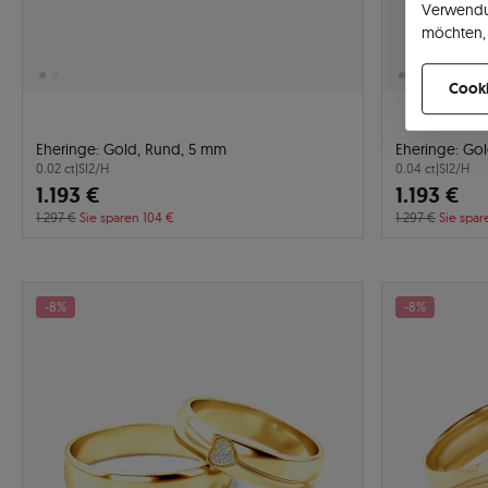
Verwendu
möchten, 
können Ih
Cooki
Eheringe: Gold, Rund, 5 mm
Eheringe: Go
0.02 ct
|
SI2/H
0.04 ct
|
SI2/H
1.193 €
1.193 €
1.297 €
Sie sparen 104 €
1.297 €
Sie spar
-8%
-8%