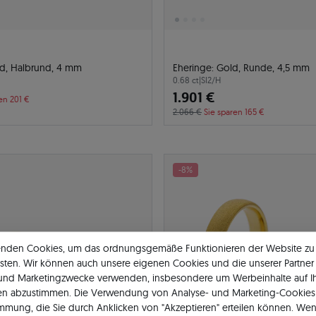
ld, Halbrund, 4 mm
Eheringe: Gold, Runde, 4,5 mm
0.68 ct
|
SI2/H
1.901 €
en 201 €
2.066 €
Sie sparen 165 €
-8%
enden Cookies, um das ordnungsgemäße Funktionieren der Website zu
sten. Wir können auch unsere eigenen Cookies und die unserer Partner 
 und Marketingzwecke verwenden, insbesondere um Werbeinhalte auf I
en abzustimmen. Die Verwendung von Analyse- und Marketing-Cookies 
immung, die Sie durch Anklicken von "Akzeptieren" erteilen können. Wen