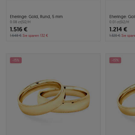
Eheringe: Gold, Rund, 5 mm
Eheringe: Go
0.08 ct
|
SI2/H
0.01 ct
|
SI2/H
1.516 €
1.214 €
1.648 €
Sie sparen 132 €
1.320 €
Sie spar
-15%
-15%