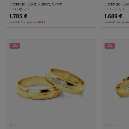
Eheringe: Gold, Runde, 5 mm
Eheringe: Go
0.04 ct
|
SI2/H
0.03 ct
|
SI2/H
1.705 €
1.689 €
1.853 €
Sie sparen 148 €
1.836 €
Sie spar
-8%
-8%