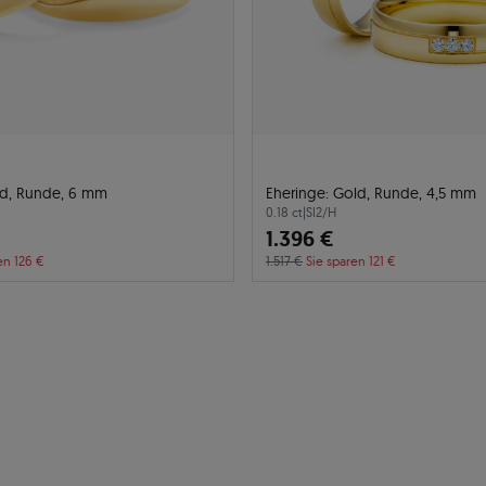
ld, Runde, 6 mm
Eheringe: Gold, Runde, 4,5 mm
0.18 ct
|
SI2/H
1.396 €
en 126 €
1.517 €
Sie sparen 121 €