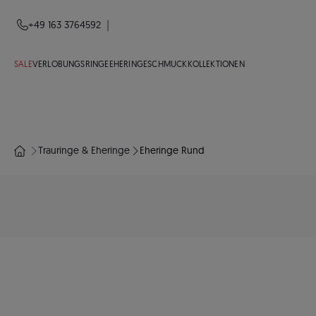
|
+49 163 3764592
SALE
VERLOBUNGSRINGE
EHERINGE
SCHMUCK
KOLLEKTIONEN
Trauringe & Eheringe
Eheringe Rund