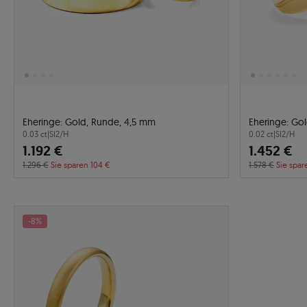
Eheringe: Gold, Runde, 4,5 mm
Eheringe: Go
0.03 ct
|
SI2/H
0.02 ct
|
SI2/H
1.192 €
1.452 €
1.296 €
Sie sparen 104 €
1.578 €
Sie spar
-8%