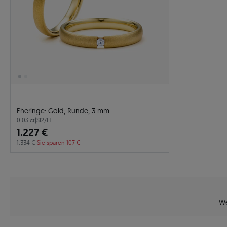
Eheringe: Gold, Runde, 3 mm
0.03 ct
|
SI2/H
1.227 €
1.334 €
Sie sparen 107 €
We