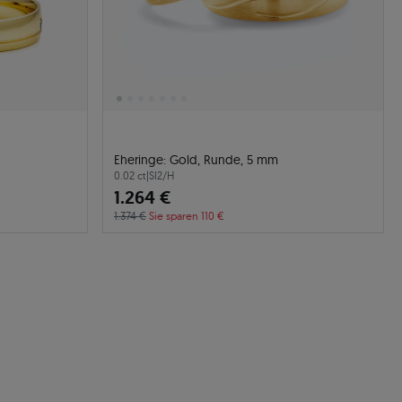
Eheringe: Gold, Runde, 5 mm
0.02 ct
|
SI2/H
1.264 €
1.374 €
Sie sparen 110 €