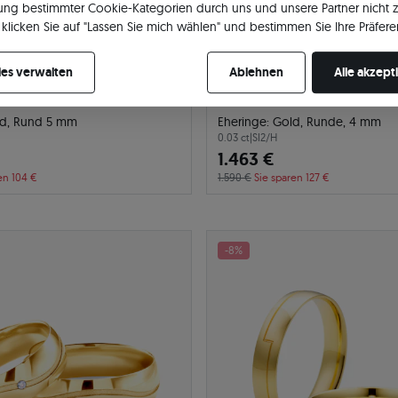
ng bestimmter Cookie-Kategorien durch uns und unsere Partner nicht 
klicken Sie auf "Lassen Sie mich wählen" und bestimmen Sie Ihre Präfere
re Zustimmung jederzeit widerrufen, indem Sie Ihre Cookie-Einstellung
es verwalten
Ablehnen
Alle akzept
ld, Rund 5 mm
Eheringe: Gold, Runde, 4 mm
0.03 ct
|
SI2/H
1.463 €
en 104 €
1.590 €
Sie sparen 127 €
-8%