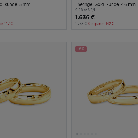
ld, Runde, 5 mm
Eheringe: Gold, Runde, 4,6 mm
0.08 ct
|
SI2/H
1.636 €
en 147 €
1.778 €
Sie sparen 142 €
-8%