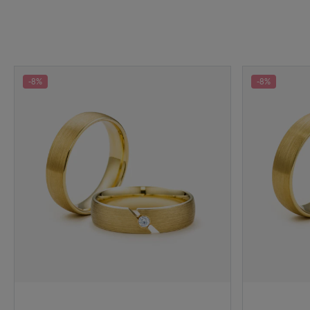
-8%
-8%