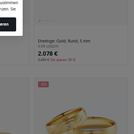
zustimmen
nzen. Sie
en ändern.
ieren
Eheringe: Gold, Rund, 5 mm
0.09 ct
|
SI2/H
2.078 €
2.259 €
Sie sparen 181 €
-8%