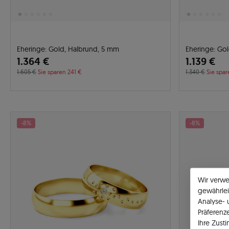
Eheringe: Gold, Halbrund, 5 mm
Eheringe: Go
1.364 €
1.139 €
1.605 €
Sie sparen 241 €
1.340 €
Sie spar
-8%
-8%
Wir verw
gewährlei
Analyse-
Präferenz
Ihre Zust