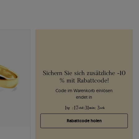
Sichern Sie sich zusätzliche -10
% mit Rabattcode!
Code im Warenkorb einlösen
endet in
1
:
17
:
31
:
2
tg
std
min
sek
Rabattcode holen