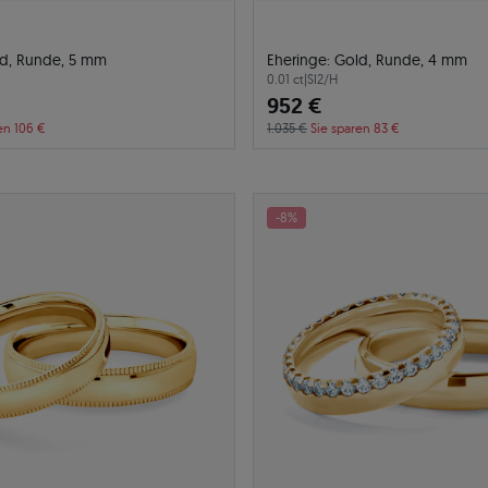
ld, Runde, 5 mm
Eheringe: Gold, Runde, 4 mm
0.01 ct
|
SI2/H
952 €
en 106 €
1.035 €
Sie sparen 83 €
-8%