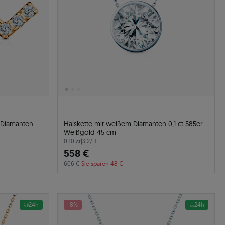
, Diamanten
Halskette mit weißem Diamanten 0,1 ct 585er
Weißgold 45 cm
0.10 ct
|
SI2/H
558 €
606 €
Sie sparen 48 €
24h
-8%
24h