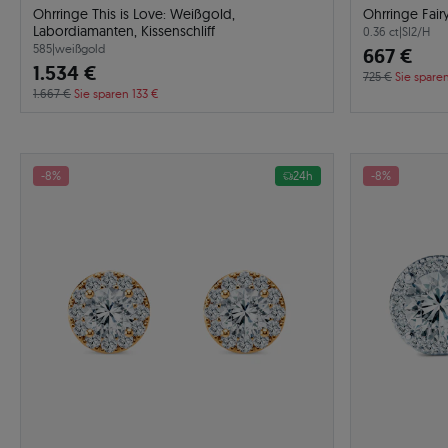
Ohrringe This is Love: Weißgold,
Ohrringe Fair
Labordiamanten, Kissenschliff
0.36 ct
|
SI2/H
585
|
weißgold
667 €
1.534 €
725 €
Sie spare
1.667 €
Sie sparen 133 €
-8%
24h
-8%