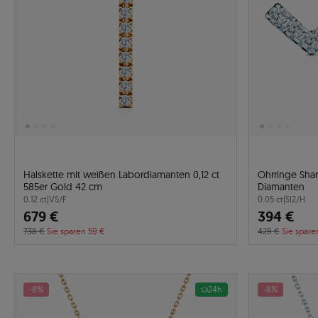
Halskette mit weißen Labordiamanten 0,12 ct
Ohrringe Sha
585er Gold 42 cm
Diamanten
0.12 ct
|
VS/F
0.05 ct
|
SI2/H
679 €
394 €
738 €
Sie sparen 59 €
428 €
Sie spare
-8%
24h
-8%