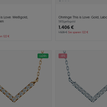
 is Love: Weißgold,
Ohrringe This is Love: Gold, La
ten
585
|
gelbgold
1.406 €
1.528 €
Sie sparen 122 €
en 122 €
24h
-8%