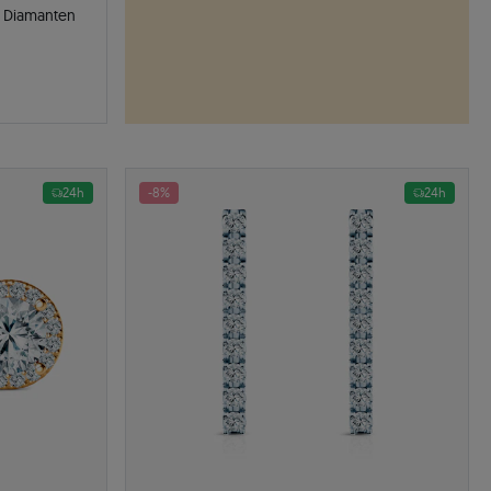
, Diamanten
24h
-8%
24h