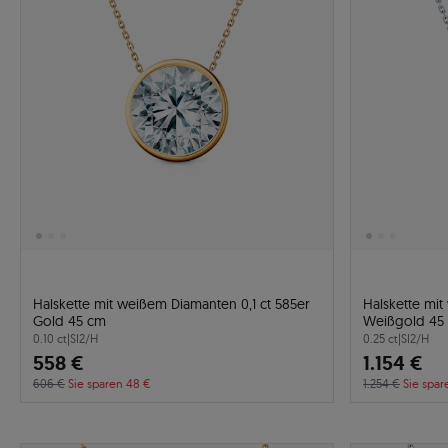
Halskette mit weißem Diamanten 0,1 ct 585er
Halskette mit
Gold 45 cm
Weißgold 45
0.10 ct
|
SI2/H
0.25 ct
|
SI2/H
558 €
1.154 €
606 €
Sie sparen 48 €
1.254 €
Sie spar