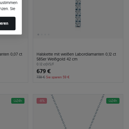
zustimmen
nzen. Sie
en ändern.
ieren
nten 0,07 ct
Halskette mit weißen Labordiamanten 0,12 ct
585er Weißgold 42 cm
0.12 ct
|
VS/F
679 €
738 €
Sie sparen 59 €
24h
-8%
24h