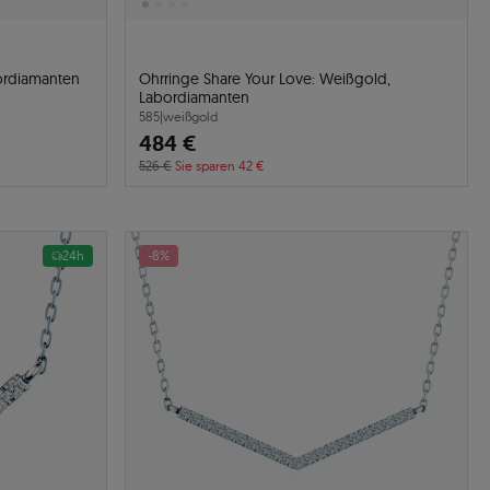
bordiamanten
Ohrringe Share Your Love: Weißgold,
Labordiamanten
585
|
weißgold
484 €
526 €
Sie sparen 42 €
24h
-8%