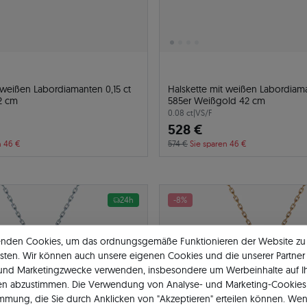
 weißen Labordiamanten 0,15 ct
Halskette mit weißen Labordiama
2 cm
585er Weißgold 42 cm
0.08 ct
|
VS/F
528 €
n 46 €
574 €
Sie sparen 46 €
24h
-8%
enden Cookies, um das ordnungsgemäße Funktionieren der Website zu
sten. Wir können auch unsere eigenen Cookies und die unserer Partner 
 und Marketingzwecke verwenden, insbesondere um Werbeinhalte auf I
en abzustimmen. Die Verwendung von Analyse- und Marketing-Cookies 
immung, die Sie durch Anklicken von "Akzeptieren" erteilen können. Wen