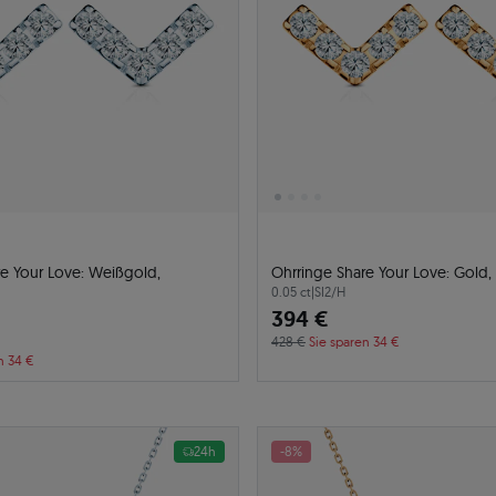
re Your Love: Weißgold,
Ohrringe Share Your Love: Gold
0.05 ct
|
SI2/H
394 €
428 €
Sie sparen 34 €
n 34 €
24h
-8%