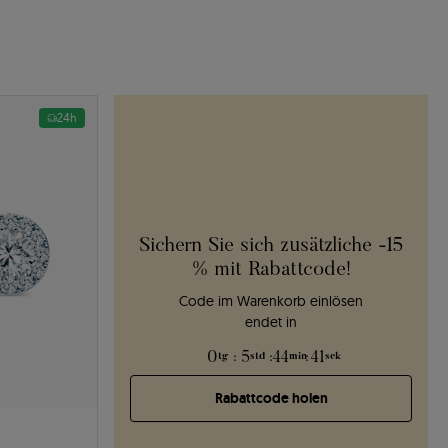
24h
Sichern Sie sich zusätzliche -15
% mit Rabattcode!
Code im Warenkorb einlösen
endet in
0
:
5
:
44
:
40
tg
std
min
sek
Rabattcode holen