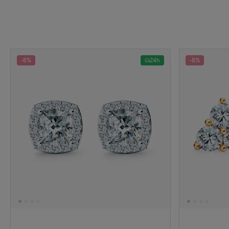
-8%
24h
-8%