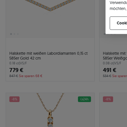
Verwendu
möchten, 
können Ih
Cooki
Halskette mit weißen Labordiamanten 0,15 ct
Halskette mit
585er Gold 42 cm
585er Weißg
0.18 ct
|
VS/F
0.08 ct
|
VS/F
779 €
491 €
847 €
Sie sparen 68 €
534 €
Sie spare
-8%
24h
-8%