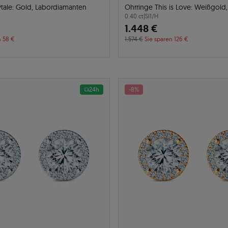
ytale: Gold, Labordiamanten
Ohrringe This is Love: Weißgold
0.40 ct
|
SI1/H
1.448 €
n 58 €
1.574 €
Sie sparen 126 €
24h
-8%