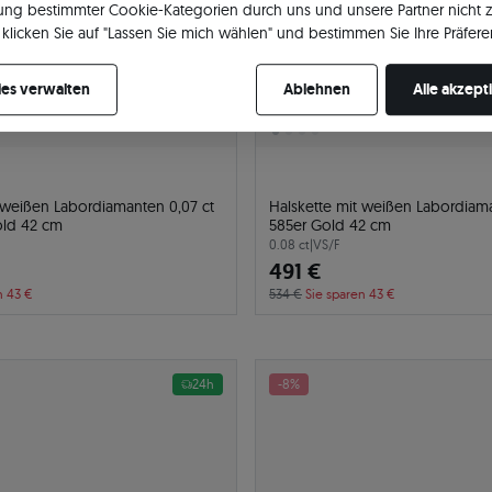
ng bestimmter Cookie-Kategorien durch uns und unsere Partner nicht 
klicken Sie auf "Lassen Sie mich wählen" und bestimmen Sie Ihre Präfere
re Zustimmung jederzeit widerrufen, indem Sie Ihre Cookie-Einstellung
es verwalten
Ablehnen
Alle akzept
 weißen Labordiamanten 0,07 ct
Halskette mit weißen Labordiama
old 42 cm
585er Gold 42 cm
0.08 ct
|
VS/F
491 €
n 43 €
534 €
Sie sparen 43 €
24h
-8%