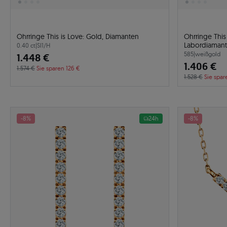
Ohrringe This is Love: Gold, Diamanten
Ohrringe This
Labordiaman
0.40 ct
|
SI1/H
585
|
weißgold
1.448 €
1.406 €
1.574 €
Sie sparen 126 €
1.528 €
Sie spar
-8%
24h
-8%