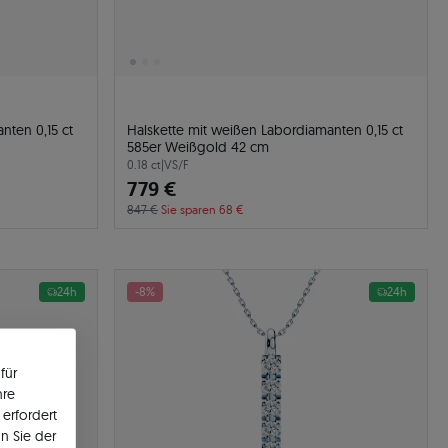
nten 0,15 ct
Halskette mit weißen Labordiamanten 0,15 ct
585er Weißgold 42 cm
0.18 ct
|
VS/F
779 €
847 €
Sie sparen 68 €
24h
-8%
24h
für
hre
erfordert
n Sie der