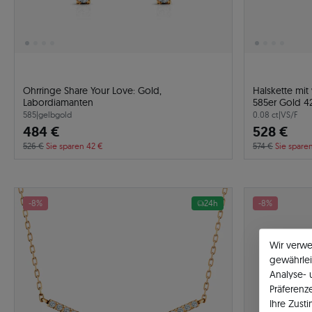
Ohrringe Share Your Love: Gold,
Halskette mit
Labordiamanten
585er Gold 4
585
|
gelbgold
0.08 ct
|
VS/F
484 €
528 €
526 €
Sie sparen 42 €
574 €
Sie spare
-8%
24h
-8%
Wir verw
gewährlei
Analyse-
Präferenz
Ihre Zust