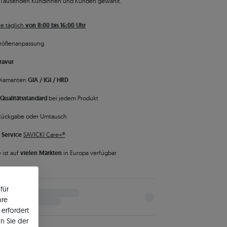
 Tausenden Kundinnen und Kunden gewählt.
e täglich
von 8:00 bis 16:00 Uhr
rößenanpassung
ravur
 Diamanten
GIA / IGI / HRD
Qualitätsstandard
bei jedem Produkt
Rückgabe oder Umtausch
 Service
SAVICKI Care+®
 ist auf
vielen Märkten
in Europa verfügbar
für
hre
erfordert
n Sie der