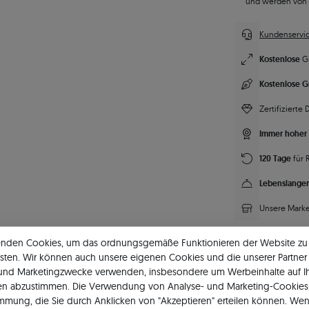
und werden von
Kundenservic
Kostenlose
G
Kostenlose G
Zertifizierte
Immer hoher 
120 Tage
für 
Lebenslanger
Unsere Marke
enden Cookies, um das ordnungsgemäße Funktionieren der Website zu
sten. Wir können auch unsere eigenen Cookies und die unserer Partner 
 und Marketingzwecke verwenden, insbesondere um Werbeinhalte auf I
en abzustimmen. Die Verwendung von Analyse- und Marketing-Cookies 
immung, die Sie durch Anklicken von "Akzeptieren" erteilen können. Wen