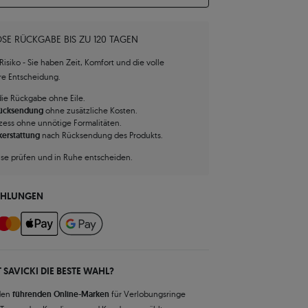
SE RÜCKGABE BIS ZU 120 TAGEN
isiko - Sie haben Zeit, Komfort und die volle
hre Entscheidung.
die Rückgabe ohne Eile.
Rücksendung
ohne zusätzliche Kosten.
zess ohne unnötige Formalitäten.
kerstattung
nach Rücksendung des Produkts.
use prüfen und in Ruhe entscheiden.
AHLUNGEN
 SAVICKI DIE BESTE WAHL?
den
führenden Online-Marken
für Verlobungsringe