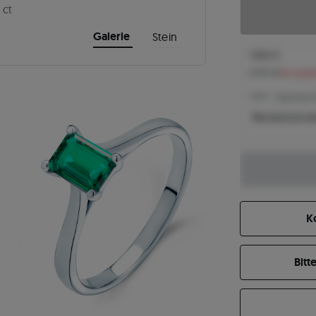
 ct
Galerie
Stein
1.868 €
2.147 €
Sie spar
1.868 € -
Niedrigster P
Was bestimmt de
K
Bitt