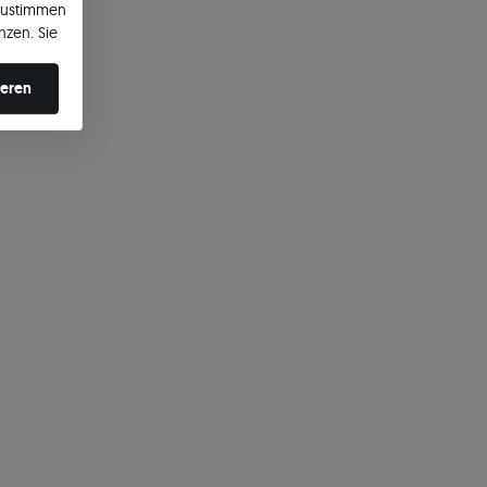
zustimmen
nzen. Sie
en ändern.
ieren