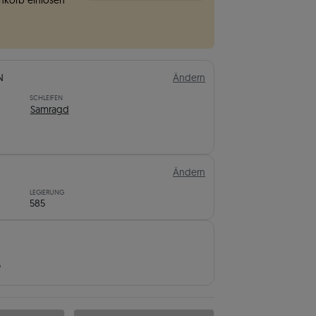
korb einlösen
N
Ändern
SCHLEIFEN
Samragd
Ändern
LEGIERUNG
585
f