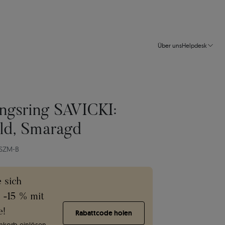
Über uns
Helpdesk
ngsring SAVICKI:
ld, Smaragd
-SZM-B
e sich
e -15 % mit
e!
Rabattcode holen