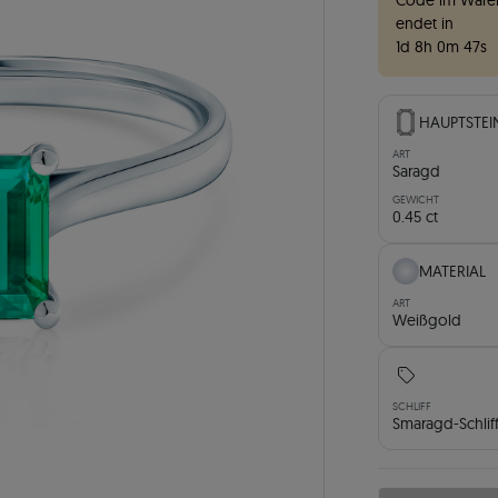
Code im Waren
endet in
1
d
8
h
0
m
46
s
HAUPTSTEI
ART
Saragd
GEWICHT
0.45 ct
MATERIAL
ART
Weißgold
SCHLIFF
Smaragd-Schlif