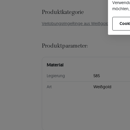
Verwendu
möchten, 
Produktkategorie
können Ih
Verlobungsringe
Ringe aus Weißgold
Verlobungs
Cooki
Produktparameter:
Material
Legierung
585
Art
Weißgold