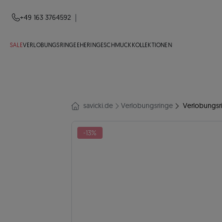
|
+49 163 3764592
SALE
VERLOBUNGSRINGE
EHERINGE
SCHMUCK
KOLLEKTIONEN
savicki.de
Verlobungsringe
Verlobungsri
-13%