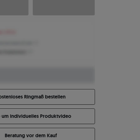
en 279 €
reis der letzten 30 Tage
n Produktpreis?
ostenloses Ringmaß bestellen
e um individuelles Produktvideo
Beratung vor dem Kauf