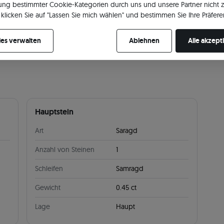
ng bestimmter Cookie-Kategorien durch uns und unsere Partner nicht 
klicken Sie auf "Lassen Sie mich wählen" und bestimmen Sie Ihre Präfere
re Zustimmung jederzeit widerrufen, indem Sie Ihre Cookie-Einstellung
ringe aus Gold
Ringe mit Smaragd
es verwalten
Ablehnen
Alle akzept
Hauptstein
Art
Saragd
Anzahl von Steinen
1
Schleifen
Samragd
Gewicht
0.45 ct
Lage
Haupt