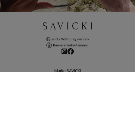
Land / Währung wählen
Barrierefreiheitsmenü
Marke SAVICKI
Online-Shopping
Ring Secret Garden: Gold, Smaragd
Unterstützung und wichtige Informationen
1.163 €
1.012 €
-
151 €
SICHERE ZAHLUNGEN
ZURÜCK ZUR KONFIGURATION
VERSANDARTEN