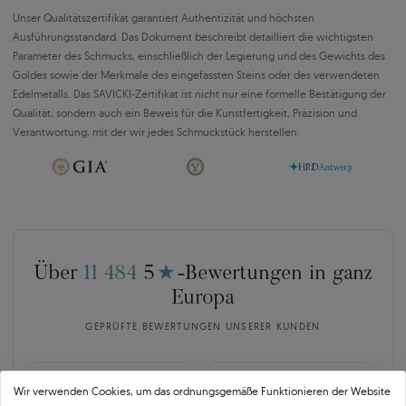
Unser Qualitätszertifikat garantiert Authentizität und höchsten
Ausführungsstandard. Das Dokument beschreibt detailliert die wichtigsten
Parameter des Schmucks, einschließlich der Legierung und des Gewichts des
Goldes sowie der Merkmale des eingefassten Steins oder des verwendeten
Edelmetalls. Das SAVICKI-Zertifikat ist nicht nur eine formelle Bestätigung der
Qualität, sondern auch ein Beweis für die Kunstfertigkeit, Präzision und
Verantwortung, mit der wir jedes Schmuckstück herstellen.
Über
11 484
5
★
-Bewertungen in ganz
Europa
GEPRÜFTE BEWERTUNGEN UNSERER KUNDEN
🇵🇱
🇨🇿
Wir verwenden Cookies, um das ordnungsgemäße Funktionieren der Website