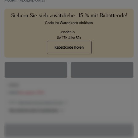
Modell: PI-Z-SZMD-00135
Sichern Sie sich zusätzliche -15 % mit Rabattcode!
Code im Warenkorb einlösen
endet in
0
d
17
h
41
m
51
s
Rabattcode holen
1.012 €
1.163 €
Sie sparen 151 €
1.012 € -
Niedrigster Preis der letzten 30 Tage
Was bestimmt den Produktpreis?