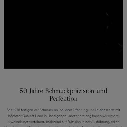
50 Jahre Schmuckpräzision und
Perfektion
Seit 1976 fertigen wir Schmuck an, bei dem Erfahrung und Leidenschaft mit
höchster Qualität Hand in Hand gehen. Jahrzehntelang haben wir unsere
Juwelenkunst verfeinert, basierend auf Präzision in der Ausführung, edlen