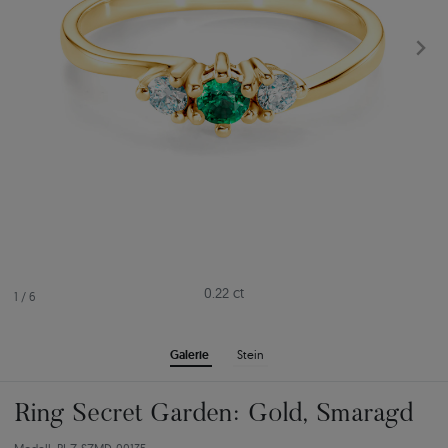
0.22 ct
1
/
6
Galerie
Stein
Ring Secret Garden: Gold, Smaragd