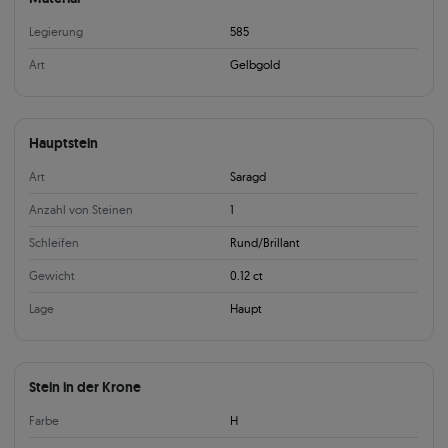
Legierung
585
Art
Gelbgold
Hauptstein
Art
Saragd
Anzahl von Steinen
1
Schleifen
Rund/Brillant
Gewicht
0.12 ct
Lage
Haupt
Stein in der Krone
Farbe
H