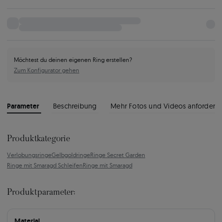
Möchtest du deinen eigenen Ring erstellen?
Zum Konfigurator gehen
Parameter
Beschreibung
Mehr Fotos und Videos anfordern
Produktkategorie
Verlobungsringe
Gelbgoldringe
Ringe Secret Garden
Ringe mit Smaragd Schleifen
Ringe mit Smaragd
Produktparameter:
Material