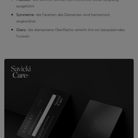
ausgeführt.
Symmetrie
- die Facetten des Diamanten sind harmonisch
angeordnet
Glanz
- die diamantene Oberfläche verleiht ihm ein bezauberndes
Funkeln