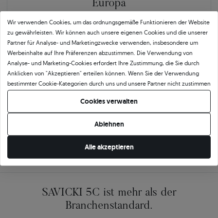
Europa
GEPRÜFTE BEWERTUNGEN UNSERER KUNDEN
Wir verwenden Cookies, um das ordnungsgemäße Funktionieren der Website
zu gewährleisten. Wir können auch unsere eigenen Cookies und die unserer
Partner für Analyse- und Marketingzwecke verwenden, insbesondere um
🇵🇱
🇨🇿
Werbeinhalte auf Ihre Präferenzen abzustimmen. Die Verwendung von
Analyse- und Marketing-Cookies erfordert Ihre Zustimmung, die Sie durch
Anklicken von "Akzeptieren" erteilen können. Wenn Sie der Verwendung
10 468
252
bestimmter Cookie-Kategorien durch uns und unsere Partner nicht zustimmen
möchten, klicken Sie auf "Lassen Sie mich wählen" und bestimmen Sie Ihre
OPINEO
HEUREKA
Cookies verwalten
Präferenzen. Sie können Ihre Zustimmung jederzeit widerrufen, indem Sie
Polen
Tschechien
Ihre Cookie-Einstellungen ändern.
Ablehnen
Alle akzeptieren
SAVICKI 5C ist mehr als der
Branchenstandard.