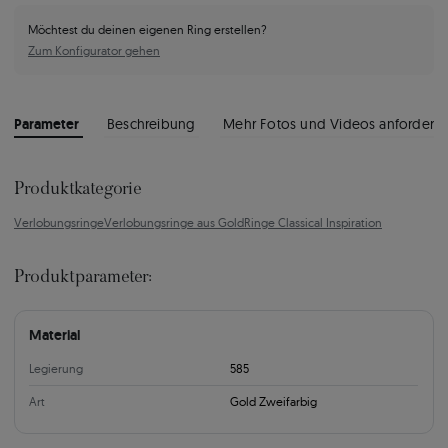
Möchtest du deinen eigenen Ring erstellen?
Zum Konfigurator gehen
Parameter
Beschreibung
Mehr Fotos und Videos anfordern
Produktkategorie
Verlobungsringe
Verlobungsringe aus Gold
Ringe Classical Inspiration
Produktparameter:
Material
Legierung
585
Art
Gold Zweifarbig