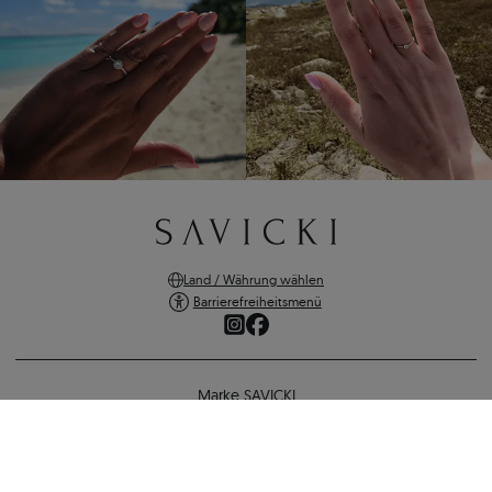
Land / Währung wählen
Barrierefreiheitsmenü
Marke SAVICKI
Online-Shopping
Verlobungsring Classical Inspiration: Zweifarbiges Gold, mit Diamant
Unterstützung und wichtige Informationen
1.448 €
1.332 €
-
116 €