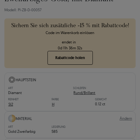
Modell: PI-ZB-D-00057
Sichern Sie sich zusätzliche -15 % mit Rabattcode!
Code im Warenkorb einlösen
endet in
0
d
11
h
36
m
31
s
Rabattcode holen
HAUPTSTEIN
ART
SCHLEIFEN
Diamant
Rund/Brillant
REINHEIT
FARBE
GEWICHT
0.12 ct
SI2
H
Ändern
MATERIAL
ART
LEGIERUNG
Gold Zweifarbig
585