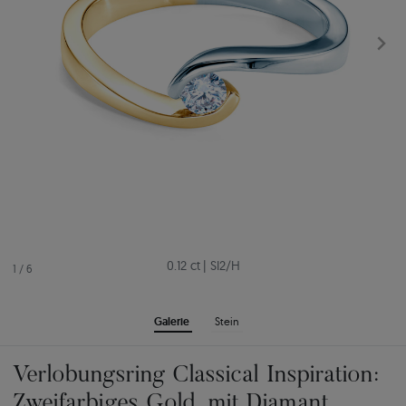
0.12 ct
|
SI2/H
1
/
6
Galerie
Stein
Verlobungsring Classical Inspiration:
Zweifarbiges Gold, mit Diamant