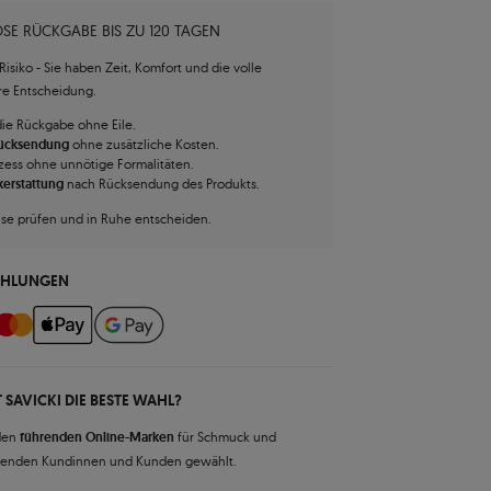
SE RÜCKGABE BIS ZU 120 TAGEN
isiko - Sie haben Zeit, Komfort und die volle
hre Entscheidung.
die Rückgabe ohne Eile.
Rücksendung
ohne zusätzliche Kosten.
zess ohne unnötige Formalitäten.
kerstattung
nach Rücksendung des Produkts.
use prüfen und in Ruhe entscheiden.
AHLUNGEN
 SAVICKI DIE BESTE WAHL?
den
führenden Online-Marken
für Schmuck und
senden Kundinnen und Kunden gewählt.