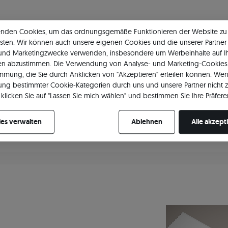
enden Cookies, um das ordnungsgemäße Funktionieren der Website zu
Hauptstein
Mo
sten. Wir können auch unsere eigenen Cookies und die unserer Partner 
 und Marketingzwecke verwenden, insbesondere um Werbeinhalte auf I
Art
Zirkonia
Mo
en abzustimmen. Die Verwendung von Analyse- und Marketing-Cookies 
immung, die Sie durch Anklicken von "Akzeptieren" erteilen können. Wen
Schleifen
Rund/Brillant
ng bestimmter Cookie-Kategorien durch uns und unsere Partner nicht 
klicken Sie auf "Lassen Sie mich wählen" und bestimmen Sie Ihre Präfere
Lage
Haupt
re Zustimmung jederzeit widerrufen, indem Sie Ihre Cookie-Einstellung
es verwalten
Ablehnen
Alle akzept