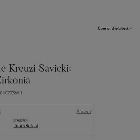
Über uns
Helpdesk
e Kreuzi Savicki:
Zirkonia
764CZZSW-1
)
Ändern
SCHLEIFEN
Rund/Brillant