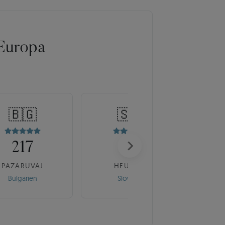
Europa
🇧🇬
🇸🇰
217
175
PAZARUVAJ
HEUREKA
Bulgarien
Slowakei