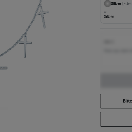
Silber
(Edel
ART
Silber
106 €
Preis aus dem 
Bitt