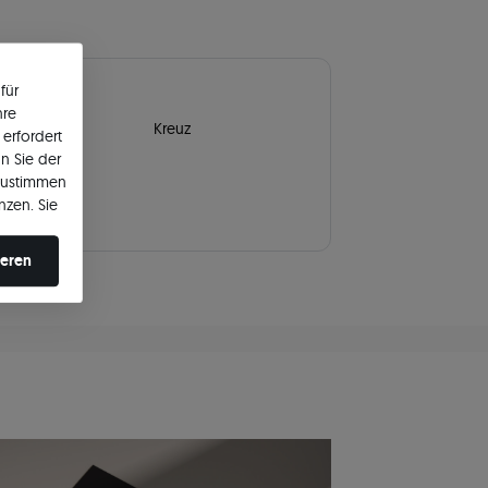
tiv
für
hre
tiv
Kreuz
erfordert
n Sie der
zustimmen
nzen. Sie
en ändern.
ieren