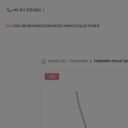
|
+49 163 3764592
SALE
VERLOBUNGSRINGE
EHERINGE
SCHMUCK
KOLLEKTIONEN
savicki.de
Halsketten
Halskette Kreuzi Savi
-12%