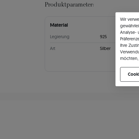
Produktparameter:
Wir verw
Material
gewährlei
Analyse-
Legierung
925
Präferenz
Ihre Zust
Art
Silber
Verwendu
möchten, 
können Ih
Cooki