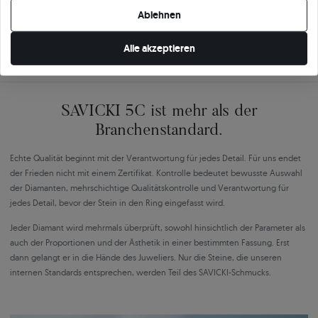
Ihre Cookie-Einstellungen ändern.
Ablehnen
Alle akzeptieren
SAVICKI 5C ist mehr als der
Branchenstandard.
Echte Qualität beginnt mit der Verantwortung für jedes Detail. Für uns endet
der Frieden nicht mit einem Zertifikat. Kontrolle bedeutet bewusste Auswahl
der Diamanten, mehrschichtige Qualitätskontrolle und Verantwortung für
jedes Detail, bevor der Stein in den Ring eingefasst wird.
Jeder Diamant wird mehrmals überprüft, sowohl hinsichtlich der Parameter als
auch der Proportionen und der Ästhetik in einer bestimmten Fassung. Erst
dann gelangt er in die Hände des Juweliers. Nur die Steine, die unseren
internen Standards entsprechen, werden Teil des SAVICKI-Schmucks.