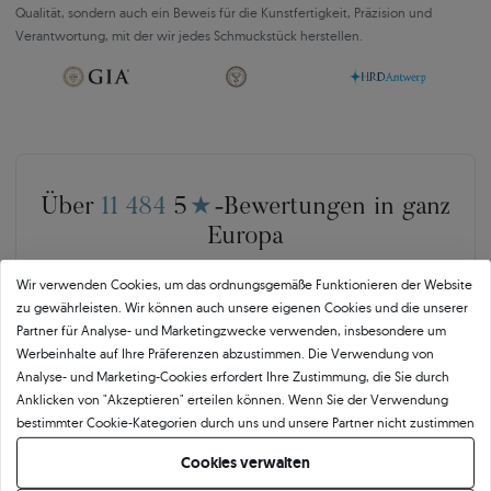
Qualität, sondern auch ein Beweis für die Kunstfertigkeit, Präzision und
Verantwortung, mit der wir jedes Schmuckstück herstellen.
Über
11 484
5
★
-Bewertungen in ganz
Europa
GEPRÜFTE BEWERTUNGEN UNSERER KUNDEN
Wir verwenden Cookies, um das ordnungsgemäße Funktionieren der Website
zu gewährleisten. Wir können auch unsere eigenen Cookies und die unserer
Partner für Analyse- und Marketingzwecke verwenden, insbesondere um
🇵🇱
🇨🇿
Werbeinhalte auf Ihre Präferenzen abzustimmen. Die Verwendung von
Analyse- und Marketing-Cookies erfordert Ihre Zustimmung, die Sie durch
Anklicken von "Akzeptieren" erteilen können. Wenn Sie der Verwendung
10 468
252
bestimmter Cookie-Kategorien durch uns und unsere Partner nicht zustimmen
möchten, klicken Sie auf "Lassen Sie mich wählen" und bestimmen Sie Ihre
OPINEO
HEUREKA
Cookies verwalten
Präferenzen. Sie können Ihre Zustimmung jederzeit widerrufen, indem Sie
Polen
Tschechien