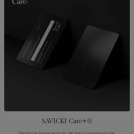
SAVICKI Care+®
Der einzige Service seiner Art, der Ihren Luxusschmuck über