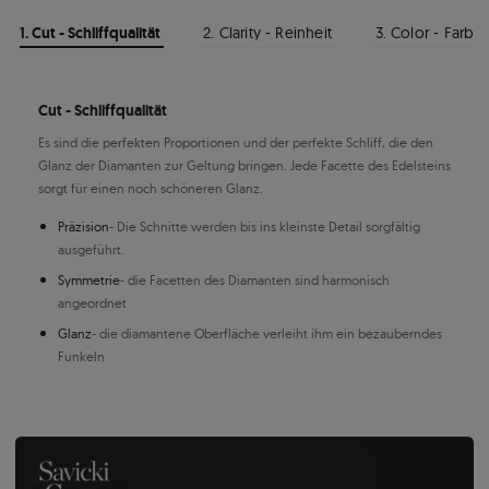
1. Cut - Schliffqualität
2. Clarity - Reinheit
3. Color - Farbe
Cut - Schliffqualität
Es sind die perfekten Proportionen und der perfekte Schliff, die den
Glanz der Diamanten zur Geltung bringen. Jede Facette des Edelsteins
sorgt für einen noch schöneren Glanz.
Präzision
- Die Schnitte werden bis ins kleinste Detail sorgfältig
ausgeführt.
Symmetrie
- die Facetten des Diamanten sind harmonisch
angeordnet
Glanz
- die diamantene Oberfläche verleiht ihm ein bezauberndes
Funkeln