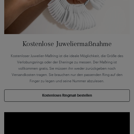
Kostenlose Juweliermaßnahme
Kostenloser Juwelier-Maßring ist die ideale Möglichkeit, die Größe des
Verlobungsrings oder der Eheringe zu messen. Der Maßring ist
vollkommen gratis, Sie müssen ihn weder zurückgeben noch
Versandkosten tragen. Sie brauchen nur den passenden Ring auf den
Finger zu legen und seine Nummer abzulesen.
Kostenloses Ringmaß bestellen