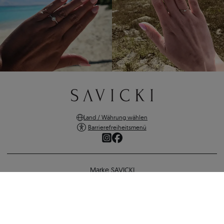
Land / Währung wählen
Barrierefreiheitsmenü
Marke SAVICKI
Online-Shopping
Ring Blue Lagoon: Gold, Tansanit
Unterstützung und wichtige Informationen
1.787 €
1.555 €
-
232 €
SICHERE ZAHLUNGEN