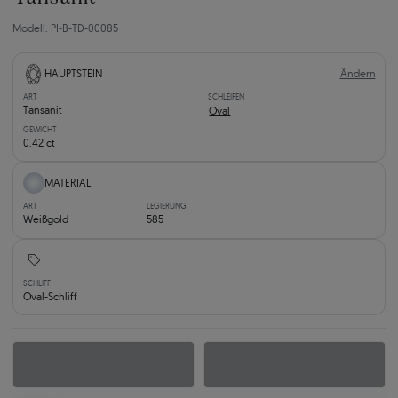
Modell: PI-B-TD-00085
Ändern
HAUPTSTEIN
ART
SCHLEIFEN
Tansanit
Oval
GEWICHT
0.42 ct
MATERIAL
ART
LEGIERUNG
Weißgold
585
SCHLIFF
Oval-Schliff