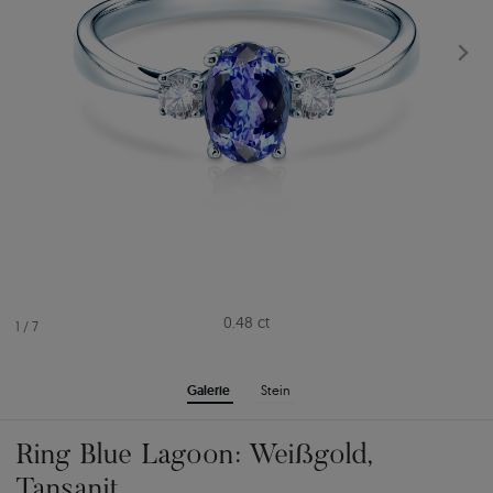
0.48 ct
1
/
7
Galerie
Stein
Ring Blue Lagoon: Weißgold,
Tansanit