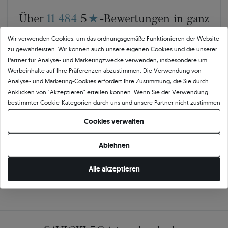
Über
11 484
5
★
-Bewertungen in ganz
Europa
Wir verwenden Cookies, um das ordnungsgemäße Funktionieren der Website
zu gewährleisten. Wir können auch unsere eigenen Cookies und die unserer
GEPRÜFTE BEWERTUNGEN UNSERER KUNDEN
Partner für Analyse- und Marketingzwecke verwenden, insbesondere um
Werbeinhalte auf Ihre Präferenzen abzustimmen. Die Verwendung von
Analyse- und Marketing-Cookies erfordert Ihre Zustimmung, die Sie durch
🇵🇱
🇨🇿
Anklicken von "Akzeptieren" erteilen können. Wenn Sie der Verwendung
bestimmter Cookie-Kategorien durch uns und unsere Partner nicht zustimmen
möchten, klicken Sie auf "Lassen Sie mich wählen" und bestimmen Sie Ihre
10 468
252
Cookies verwalten
Präferenzen. Sie können Ihre Zustimmung jederzeit widerrufen, indem Sie
OPINEO
HEUREKA
Ihre Cookie-Einstellungen ändern.
Ablehnen
Polen
Tschechien
Alle akzeptieren