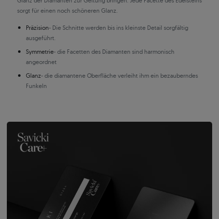
Glanz der Diamanten zur Geltung bringen. Jede Facette des Edelsteins
sorgt für einen noch schöneren Glanz.
Präzision
- Die Schnitte werden bis ins kleinste Detail sorgfältig
ausgeführt.
Symmetrie
- die Facetten des Diamanten sind harmonisch
angeordnet
Glanz
- die diamantene Oberfläche verleiht ihm ein bezauberndes
Funkeln