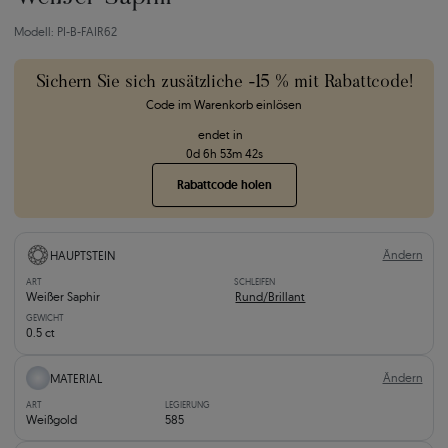
Modell: PI-B-FAIR62
Sichern Sie sich zusätzliche -15 % mit Rabattcode!
Code im Warenkorb einlösen
endet in
0
d
6
h
53
m
40
s
Rabattcode holen
Ändern
HAUPTSTEIN
ART
SCHLEIFEN
Weißer Saphir
Rund/Brillant
GEWICHT
0.5 ct
Ändern
MATERIAL
ART
LEGIERUNG
Weißgold
585