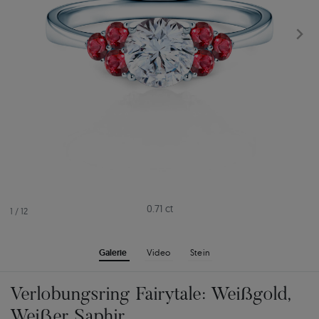
0.71 ct
1
/
12
Galerie
Video
Stein
Verlobungsring Fairytale: Weißgold,
Weißer Saphir