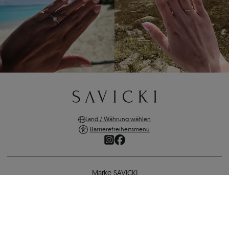
Land / Währung wählen
Barrierefreiheitsmenü
Marke SAVICKI
Online-Shopping
Verlobungsring Fairytale: Weißgold, Weißer Saphir
Unterstützung und wichtige Informationen
1.577 €
1.372 €
-
205 €
SICHERE ZAHLUNGEN