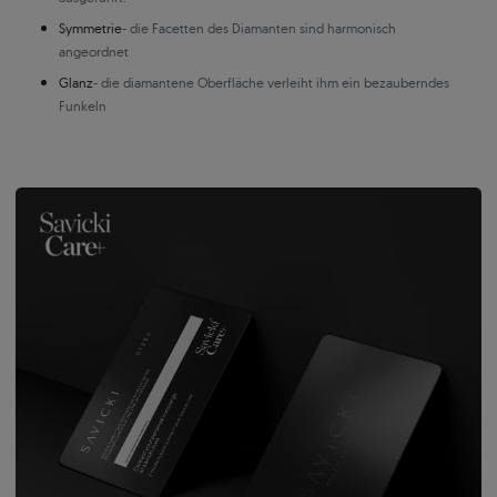
Symmetrie
- die Facetten des Diamanten sind harmonisch
angeordnet
Glanz
- die diamantene Oberfläche verleiht ihm ein bezauberndes
Funkeln