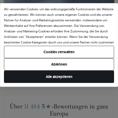
Wir verwenden Cookies, um das ordnungsgemäße Funktionieren der Website
zu gewährleisten. Wir können auch unsere eigenen Cookies und die unserer
Bestätigte Qualität von SAVICKI
Partner für Analyse- und Marketingzwecke verwenden, insbesondere um
Werbeinhalte auf Ihre Präferenzen abzustimmen. Die Verwendung von
Analyse- und Marketing-Cookies erfordert Ihre Zustimmung, die Sie durch
Unser Qualitätszertifikat garantiert Authentizität und höchsten
Anklicken von "Akzeptieren" erteilen können. Wenn Sie der Verwendung
Ausführungsstandard. Das Dokument beschreibt detailliert die wichtigsten
bestimmter Cookie-Kategorien durch uns und unsere Partner nicht zustimmen
Parameter des Schmucks, einschließlich der Legierung und des Gewichts des
möchten, klicken Sie auf "Lassen Sie mich wählen" und bestimmen Sie Ihre
Goldes sowie der Merkmale des eingefassten Steins oder des verwendeten
Cookies verwalten
Präferenzen. Sie können Ihre Zustimmung jederzeit widerrufen, indem Sie
Edelmetalls. Das SAVICKI-Zertifikat ist nicht nur eine formelle Bestätigung der
Ihre Cookie-Einstellungen ändern.
Qualität, sondern auch ein Beweis für die Kunstfertigkeit, Präzision und
Ablehnen
Verantwortung, mit der wir jedes Schmuckstück herstellen.
Alle akzeptieren
Über
11 484
5
★
-Bewertungen in ganz
Europa