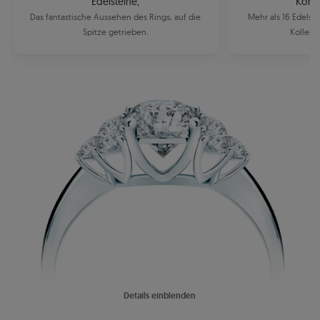
Edelsteine,
Komb
Das fantastische Aussehen des Rings, auf die
Mehr als 16 Edelst
Spitze getrieben.
Kollekt
Details einblenden