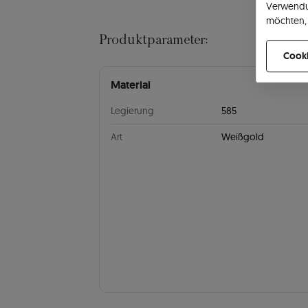
Verwendu
möchten, 
können Ih
Produktparameter:
Cooki
Material
Legierung
585
Art
Weißgold