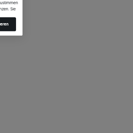
zustimmen
nzen. Sie
en ändern.
ieren