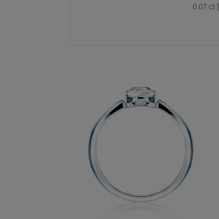
0.07 ct
|