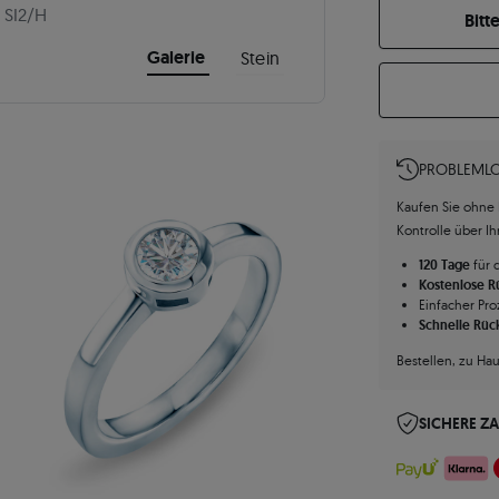
SI2/H
Bitt
Galerie
Stein
PROBLEMLO
Kaufen Sie ohne R
Kontrolle über I
120 Tage
für 
Kostenlose 
Einfacher Pro
Schnelle Rüc
Bestellen, zu Ha
SICHERE Z