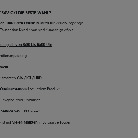
 SAVICKI DIE BESTE WAHL?
den
führenden Online-Marken
für Verlobungsringe
 Tausenden Kundinnen und Kunden gewählt.
e täglich
von 8:00 bis 16:00 Uhr
rößenanpassung
ravur
 Diamanten
GIA / IGI / HRD
Qualitätsstandard
bei jedem Produkt
Rückgabe oder Umtausch
 Service
SAVICKI Care+®
 ist auf
vielen Märkten
in Europa verfügbar