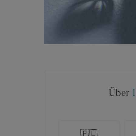
Über
🇵🇱