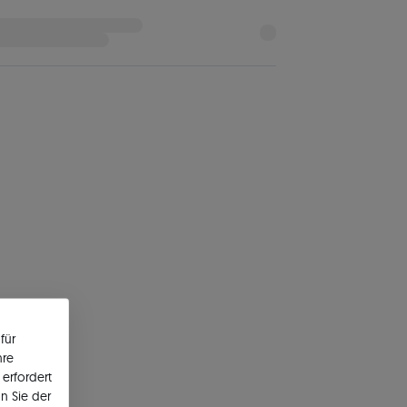
für
hre
erfordert
n Sie der