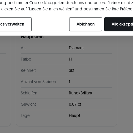
ng bestimmter Cookie-Kategorien durch uns und unsere Partner nicht 
klicken Sie auf "Lassen Sie mich wählen" und bestimmen Sie Ihre Präfere
re Zustimmung jederzeit widerrufen, indem Sie Ihre Cookie-Einstellung
es verwalten
Ablehnen
Alle akzept
Hauptstein
Art
Diamant
Farbe
H
Reinheit
SI2
Anzahl von Steinen
1
Schleifen
Rund/Brillant
Gewicht
0.07 ct
Lage
Haupt