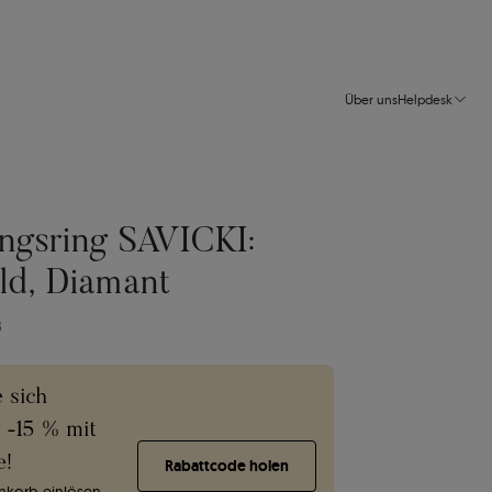
Über uns
Helpdesk
ngsring SAVICKI:
ld, Diamant
B
e sich
e -15 % mit
e!
Rabattcode holen