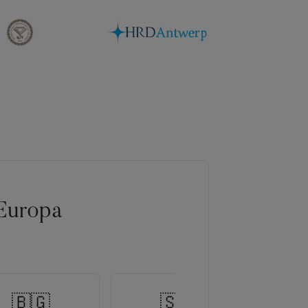
Europa
🇧🇬
🇸🇰