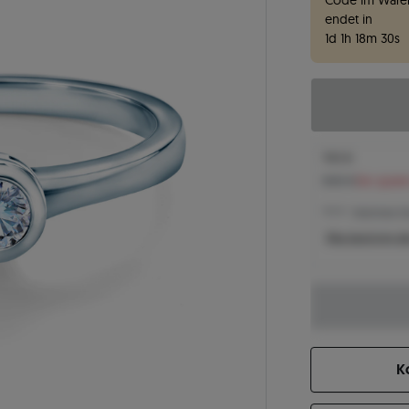
Code im Waren
endet in
1
d
1
h
18
m
29
s
743 €
808 €
Sie spare
743 € -
Niedrigster Pr
Was bestimmt de
K