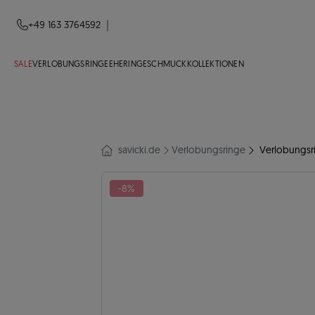
|
+49 163 3764592
SALE
VERLOBUNGSRINGE
EHERINGE
SCHMUCK
KOLLEKTIONEN
savicki.de
Verlobungsringe
Verlobungsri
-8%