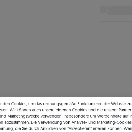
enden Cookies, um das ordnungsgemäße Funktionieren der Website zu
sten. Wir können auch unsere eigenen Cookies und die unserer Partner 
 und Marketingzwecke verwenden, insbesondere um Werbeinhalte auf I
en abzustimmen. Die Verwendung von Analyse- und Marketing-Cookies 
ge aus Weißgold
Ringe SAVICKI®
immung, die Sie durch Anklicken von "Akzeptieren" erteilen können. Wen