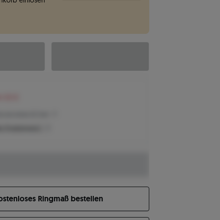
korb einlösen
n 65 €
eis der letzten 30 Tage
n Produktpreis?
ostenloses Ringmaß bestellen