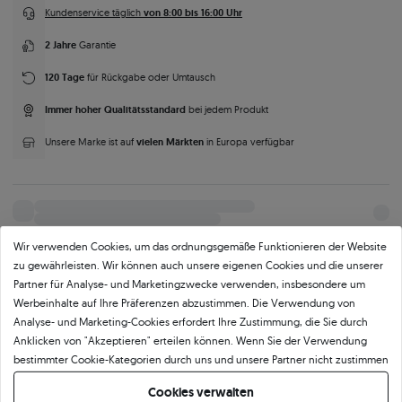
von 8:00 bis 16:00 Uhr
Kundenservice täglich
2 Jahre
Garantie
120 Tage
für Rückgabe oder Umtausch
Immer hoher Qualitätsstandard
bei jedem Produkt
vielen Märkten
Unsere Marke ist auf
in Europa verfügbar
Wir verwenden Cookies, um das ordnungsgemäße Funktionieren der Website
zu gewährleisten. Wir können auch unsere eigenen Cookies und die unserer
Parameter
Beschreibung
Mehr Fotos und Videos anfordern
Partner für Analyse- und Marketingzwecke verwenden, insbesondere um
Werbeinhalte auf Ihre Präferenzen abzustimmen. Die Verwendung von
Analyse- und Marketing-Cookies erfordert Ihre Zustimmung, die Sie durch
Anklicken von "Akzeptieren" erteilen können. Wenn Sie der Verwendung
Produktkategorie
bestimmter Cookie-Kategorien durch uns und unsere Partner nicht zustimmen
Schmuck Medallion
möchten, klicken Sie auf "Lassen Sie mich wählen" und bestimmen Sie Ihre
Cookies verwalten
Präferenzen. Sie können Ihre Zustimmung jederzeit widerrufen, indem Sie