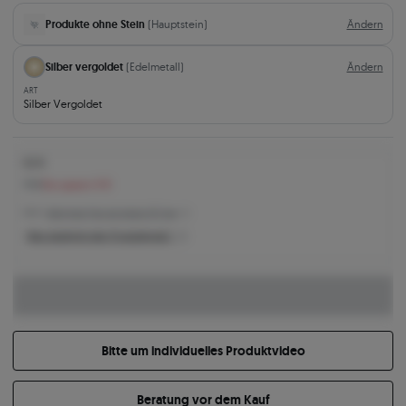
Produkte ohne Stein
(Hauptstein)
Ändern
Silber vergoldet
(Edelmetall)
Ändern
ART
Silber Vergoldet
62 €
71 €
Sie sparen 9 €
62 € -
Niedrigster Preis der letzten 30 Tage
Was bestimmt den Produktpreis?
Bitte um individuelles Produktvideo
Beratung vor dem Kauf