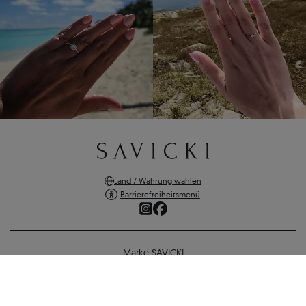
Land / Währung wählen
Barrierefreiheitsmenü
Marke SAVICKI
Online-Shopping
Medallion Savicki: Silber Vergoldet
Unterstützung und wichtige Informationen
71 €
62 €
-
9 €