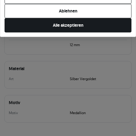
Ihre Cookie-Einstellungen ändern.
Produktparameter:
Ablehnen
Information
Alle akzeptieren
30 mm
12 mm
Material
Art
Silber Vergoldet
Motiv
Motiv
Medallion