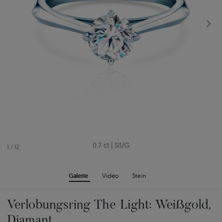
0.7 ct
|
SI1/G
1
/
12
Galerie
Video
Stein
Verlobungsring The Light: Weißgold,
Diamant