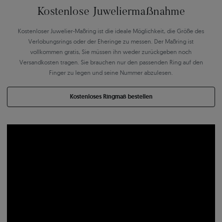
Kostenlose Juweliermaßnahme
Kostenloser Juwelier-Maßring ist die ideale Möglichkeit, die Größe des
Verlobungsrings oder der Eheringe zu messen. Der Maßring ist
vollkommen gratis, Sie müssen ihn weder zurückgeben noch
Versandkosten tragen. Sie brauchen nur den passenden Ring auf den
Finger zu legen und seine Nummer abzulesen.
Kostenloses Ringmaß bestellen