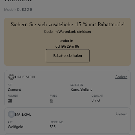
Modell: DL-R3-2-B
Sichern Sie sich zusätzliche -15 % mit Rabattcode!
Code im Warenkorb einlösen
endet in
0
d
19
h
29
m
17
s
Rabattcode holen
Ändern
HAUPTSTEIN
ART
SCHLEIFEN
Diamant
Rund/Brillant
REINHEIT
FARBE
GEWICHT
0.7 ct
SI1
G
Ändern
MATERIAL
ART
LEGIERUNG
Weißgold
585