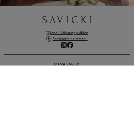
Land / Währung wählen
Barrierefreiheitsmenü
Marke SAVICKI
Online-Shopping
Verlobungsring The Light: Weißgold, Diamant
Unterstützung und wichtige Informationen
5.390 €
4.959 €
-
431 €
SICHERE ZAHLUNGEN
ZURÜCK ZUR KONFIGURATION
VERSANDARTEN