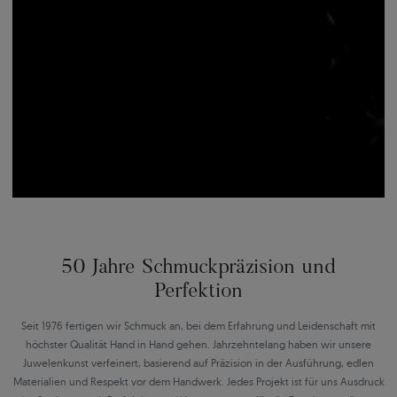
50 Jahre Schmuckpräzision und
Perfektion
Seit 1976 fertigen wir Schmuck an, bei dem Erfahrung und Leidenschaft mit
höchster Qualität Hand in Hand gehen. Jahrzehntelang haben wir unsere
Juwelenkunst verfeinert, basierend auf Präzision in der Ausführung, edlen
Materialien und Respekt vor dem Handwerk. Jedes Projekt ist für uns Ausdruck