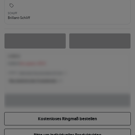
SCHLIFF
Brillant-Schliff
4.959 €
5.390 €
Sie sparen 431 €
4.959 € -
Niedrigster Preis der letzten 30 Tage
Was bestimmt den Produktpreis?
Kostenloses Ringmaß bestellen