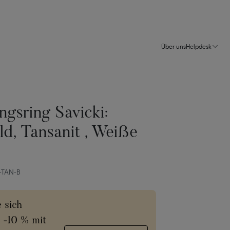
Über uns
Helpdesk
ngsring Savicki:
d, Tansanit , Weiße
-TAN-B
e sich
e -10 % mit