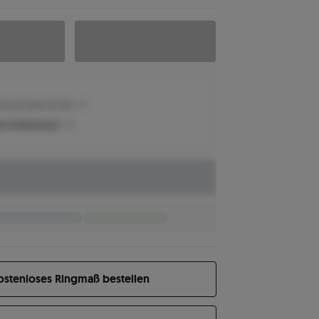
reis der letzten 30 Tage
n Produktpreis?
ostenloses Ringmaß bestellen