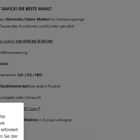
 SAVICKI DIE BESTE WAHL?
den
führenden Online-Marken
für Verlobungsringe
 Tausenden Kundinnen und Kunden gewählt.
e täglich
von 8:00 bis 16:00 Uhr
rößenanpassung
ravur
 Diamanten
GIA / IGI / HRD
Qualitätsstandard
bei jedem Produkt
Rückgabe oder Umtausch
 Service
SAVICKI Care+®
für
 ist auf
vielen Märkten
in Europa verfügbar
hre
erfordert
n Sie der