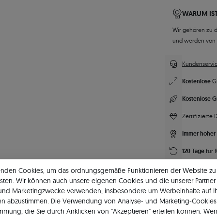
WARUM IST
Wir gehören zu 
und werden von
Kundenservic
Kostenlose
G
Kostenlose G
Zertifizierte
Immer hoher 
120 Tage
für 
Lebenslanger
enden Cookies, um das ordnungsgemäße Funktionieren der Website zu
sten. Wir können auch unsere eigenen Cookies und die unserer Partner 
Unsere Marke
 und Marketingzwecke verwenden, insbesondere um Werbeinhalte auf I
en abzustimmen. Die Verwendung von Analyse- und Marketing-Cookies 
immung, die Sie durch Anklicken von "Akzeptieren" erteilen können. Wen