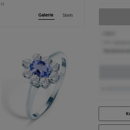
 ct
Galerie
Stein
2.481 €
2.158 € -
Niedrigster P
Was bestimmt de
K