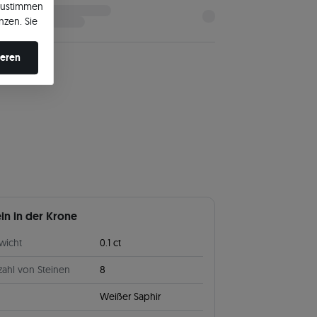
zustimmen
nzen. Sie
en ändern.
ieren
ein in der Krone
wicht
0.1 ct
ahl von Steinen
8
Weißer Saphir