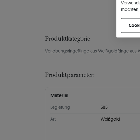
Verwendu
möchten, 
können Ih
Cooki
Produktkategorie
Verlobungsringe
Ringe aus Weißgold
Ringe aus 
Produktparameter:
Material
Legierung
585
Art
Weißgold