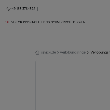
|
+49 163 3764592
SALE
VERLOBUNGSRINGE
EHERINGE
SCHMUCK
KOLLEKTIONEN
savicki.de
Verlobungsringe
Verlobungsri