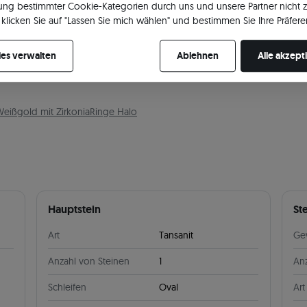
ng bestimmter Cookie-Kategorien durch uns und unsere Partner nicht 
klicken Sie auf "Lassen Sie mich wählen" und bestimmen Sie Ihre Präfere
re Zustimmung jederzeit widerrufen, indem Sie Ihre Cookie-Einstellung
es verwalten
Ablehnen
Alle akzept
Weißgold mit Zirkonia
Ringe Halo
Hauptstein
St
Art
Tansanit
Ge
Anzahl von Steinen
1
Anz
Schleifen
Oval
Art