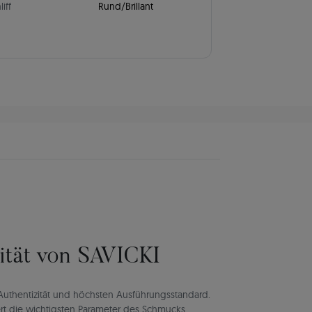
liff
Rund/Brillant
lität von SAVICKI
rt Authentizität und höchsten Ausführungsstandard.
rt die wichtigsten Parameter des Schmucks,