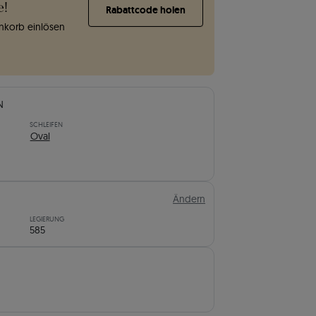
e!
Rabattcode holen
korb einlösen
N
SCHLEIFEN
Oval
Ändern
LEGIERUNG
585