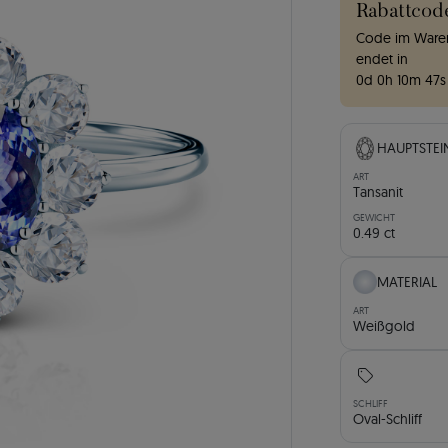
Rabattcod
Code im Waren
endet in
0
d
0
h
10
m
45
s
HAUPTSTEI
ART
Tansanit
GEWICHT
0.49 ct
MATERIAL
ART
Weißgold
SCHLIFF
Oval-Schliff