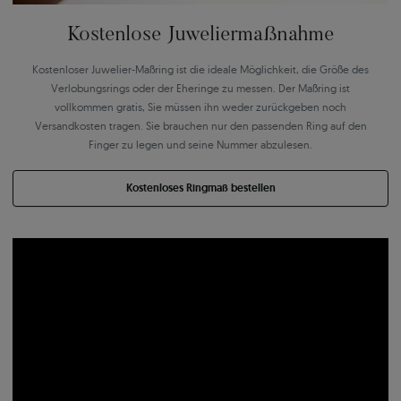
Kostenlose Juweliermaßnahme
Kostenloser Juwelier-Maßring ist die ideale Möglichkeit, die Größe des
Verlobungsrings oder der Eheringe zu messen. Der Maßring ist
vollkommen gratis, Sie müssen ihn weder zurückgeben noch
Versandkosten tragen. Sie brauchen nur den passenden Ring auf den
Finger zu legen und seine Nummer abzulesen.
Kostenloses Ringmaß bestellen