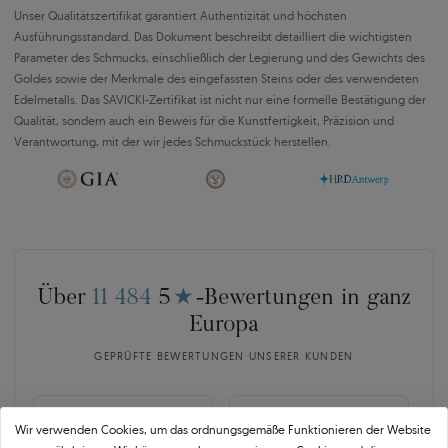
Unser Qualitätszertifikat garantiert Authentizität und höchsten
Ausführungsstandard. Das Dokument beschreibt detailliert die wichtigsten
Parameter des Schmucks, einschließlich der Legierung und des Gewichts des
Goldes sowie der Merkmale des eingefassten Steins oder des verwendeten
Edelmetalls. Das SAVICKI-Zertifikat ist nicht nur eine formelle Bestätigung der
Qualität, sondern auch ein Beweis für die Kunstfertigkeit, Präzision und
Verantwortung, mit der wir jedes Schmuckstück herstellen.
Über
11 484
5
★
-Bewertungen in ganz
Europa
GEPRÜFTE BEWERTUNGEN UNSERER KUNDEN
🇵🇱
🇨🇿
Wir verwenden Cookies, um das ordnungsgemäße Funktionieren der Website