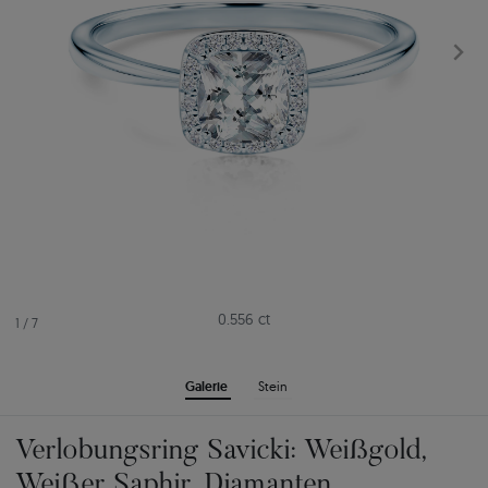
0.556 ct
1
/
7
Galerie
Stein
Verlobungsring Savicki: Weißgold,
Weißer Saphir, Diamanten