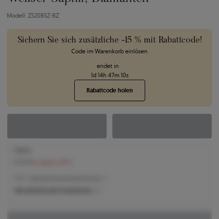
Modell: ZS20BSZ-BZ
Sichern Sie sich zusätzliche -15 % mit Rabattcode!
Code im Warenkorb einlösen
endet in
1
d
14
h
47
m
9
s
Rabattcode holen
1.546 €
1.777 €
Sie sparen 231 €
1.546 € -
Niedrigster Preis der letzten 30 Tage
Was bestimmt den Produktpreis?