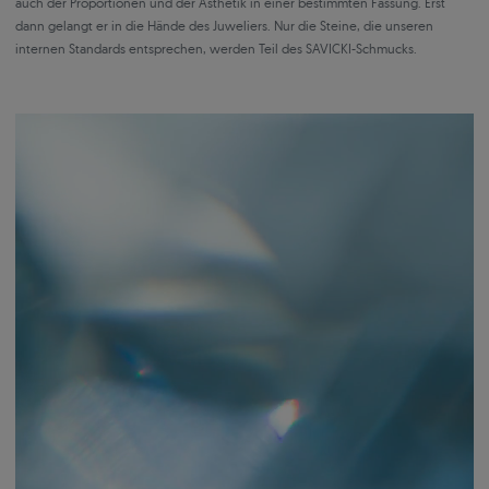
auch der Proportionen und der Ästhetik in einer bestimmten Fassung. Erst
dann gelangt er in die Hände des Juweliers. Nur die Steine, die unseren
internen Standards entsprechen, werden Teil des SAVICKI-Schmucks.