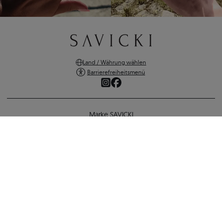
Land / Währung wählen
Barrierefreiheitsmenü
Marke SAVICKI
Online-Shopping
Verlobungsring Savicki: Weißgold, Weißer Saphir, Diamanten
Unterstützung und wichtige Informationen
1.777 €
1.546 €
-
231 €
SICHERE ZAHLUNGEN
ZURÜCK ZUR KONFIGURATION
VERSANDARTEN