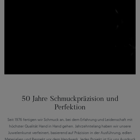
50 Jahre Schmuckpräzision und
Perfektion
Seit 1976 fertigen wir Schmuck an, bei dem Erfahrung und Leidenschaft mit
höchster Qualität Hand in Hand gehen. Jahrzehntelang haben wir unsere
Juwelenkunst verfeinert, basierend auf Präzision in der Ausführung, edlen
Materialien und Respekt vor dem Handwerk. Jedes Projekt ist für uns Ausdruck