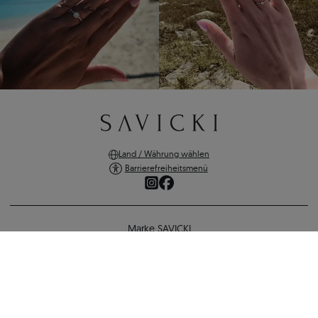
Land / Währung wählen
Barrierefreiheitsmenü
Marke SAVICKI
Online-Shopping
Eheringe: Zweifarbiges Gold, Halbrund, 6 mm
Unterstützung und wichtige Informationen
1.714 €
1.577 €
-
137 €
SICHERE ZAHLUNGEN