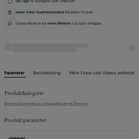
120 Tage
für Rückgabe oder Umtausch
Immer hoher Qualitätsstandard
bei jedem Produkt
vielen Märkten
Unsere Marke ist auf
in Europa verfügbar
Parameter
Beschreibung
Mehr Fotos und Videos anfordern
Produktkategorie
Eheringe
Eheringe aus Gelbgold
Moderne Eheringe
Produktparameter:
Material