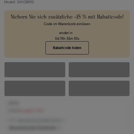
Modell: SAVOBR50
Sichern Sie sich zusätzliche -15 % mit Rabattcode!
Code im Warenkorb einlösen
endet in
0
d
19
h
33
m
49
s
Rabattcode holen
1.577 €
1.714 €
Sie sparen 137 €
1.577 € -
Niedrigster Preis der letzten 30 Tage
Was bestimmt den Produktpreis?