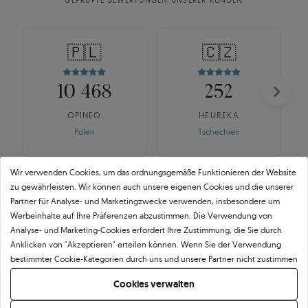
GEPRÜFTE BEWERTUNGEN UNSERER KUNDEN
🇵🇱
🇨🇿
10 468
252
OPINEO
HEUREKA
Polen
Tschechien
Wir verwenden Cookies, um das ordnungsgemäße Funktionieren der Website
zu gewährleisten. Wir können auch unsere eigenen Cookies und die unserer
Partner für Analyse- und Marketingzwecke verwenden, insbesondere um
Werbeinhalte auf Ihre Präferenzen abzustimmen. Die Verwendung von
Analyse- und Marketing-Cookies erfordert Ihre Zustimmung, die Sie durch
SAVICKI 5C ist mehr als der
Anklicken von "Akzeptieren" erteilen können. Wenn Sie der Verwendung
bestimmter Cookie-Kategorien durch uns und unsere Partner nicht zustimmen
Branchenstandard.
möchten, klicken Sie auf "Lassen Sie mich wählen" und bestimmen Sie Ihre
Cookies verwalten
Präferenzen. Sie können Ihre Zustimmung jederzeit widerrufen, indem Sie
Echte Qualität beginnt mit der Verantwortung für jedes Detail. Für uns endet
Ihre Cookie-Einstellungen ändern.
der Frieden nicht mit einem Zertifikat. Kontrolle bedeutet bewusste Auswahl