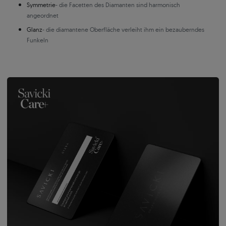
Symmetrie
- die Facetten des Diamanten sind harmonisch
angeordnet
Glanz
- die diamantene Oberfläche verleiht ihm ein bezauberndes
Funkeln