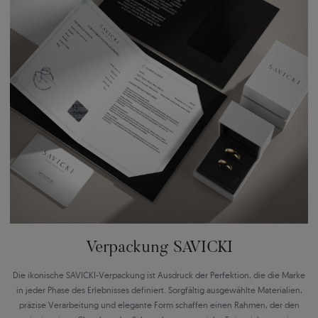
Verpackung SAVICKI
Die ikonische SAVICKI-Verpackung ist Ausdruck der Perfektion, die die Marke
in jeder Phase des Erlebnisses definiert. Sorgfältig ausgewählte Materialien,
präzise Verarbeitung und elegante Form schaffen einen Rahmen, der den