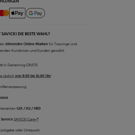
AHLUNGEN
 SAVICKI DIE BESTE WAHL?
den
führenden Online-Marken
für Trauringe und
senden Kundinnen und Kunden gewählt.
ct
in Damenring GRATIS
e täglich
von 8:00 bis 16:00 Uhr
rößenanpassung
ravur
 Diamanten
GIA / IGI / HRD
 Service
SAVICKI Care+®
Rückgabe oder Umtausch