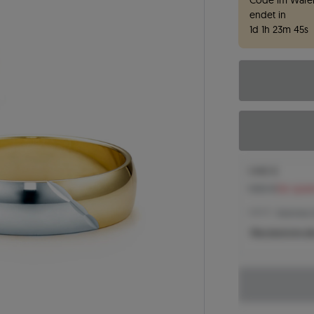
Code im Waren
endet in
1
d
1
h
23
m
44
s
1.440 €
1.565 €
Sie spar
1.440 € -
Niedrigster 
Was bestimmt de