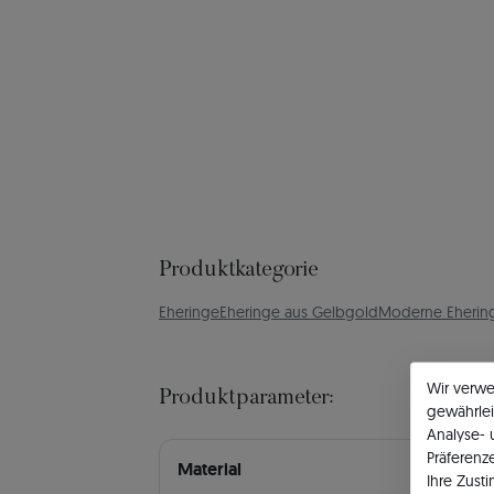
Produktkategorie
Eheringe
Eheringe aus Gelbgold
Moderne Eherin
Wir verw
Produktparameter:
gewährlei
Analyse-
Präferenz
Material
Ihre Zust