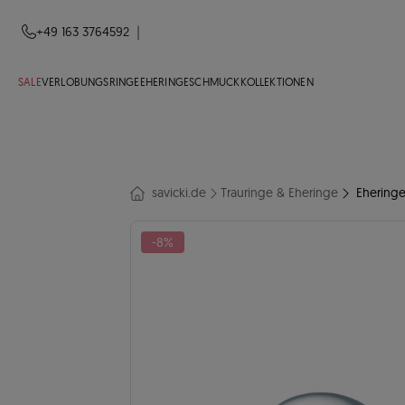
|
+49 163 3764592
SALE
VERLOBUNGSRINGE
EHERINGE
SCHMUCK
KOLLEKTIONEN
savicki.de
Trauringe & Eheringe
Eheringe
-8%