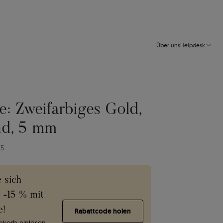
Über uns
Helpdesk
e: Zweifarbiges Gold,
nd, 5 mm
75
e sich
e -15 % mit
e!
Rabattcode holen