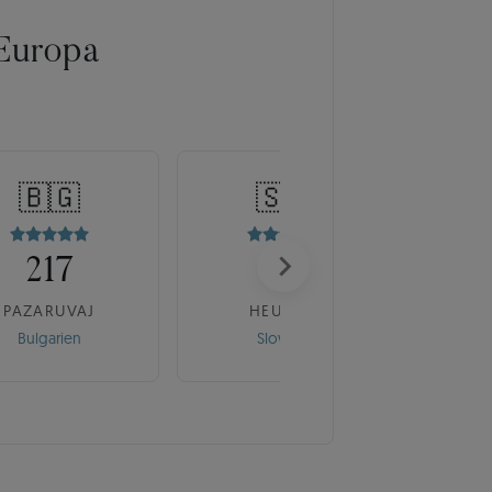
Europa
🇧🇬
🇸🇰
217
175
PAZARUVAJ
HEUREKA
Bulgarien
Slowakei