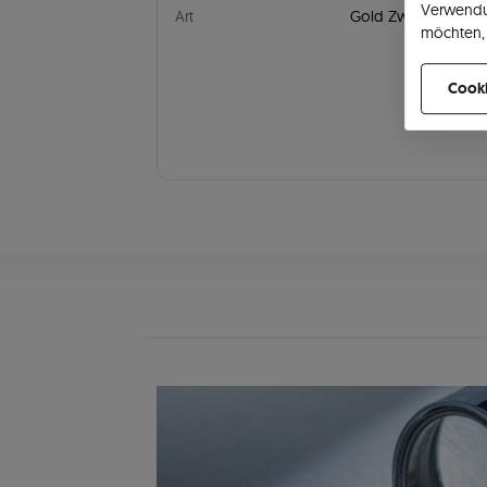
Verwendu
Art
Gold Zweifarbig
möchten, 
können Ih
Cooki