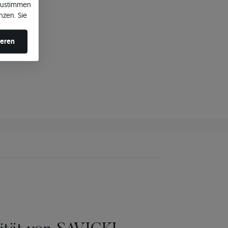
zustimmen
nzen. Sie
en ändern.
ieren