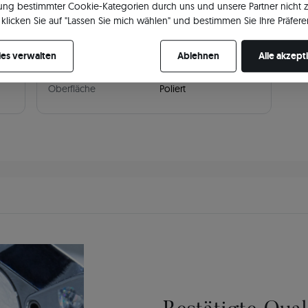
ng bestimmter Cookie-Kategorien durch uns und unsere Partner nicht 
Breite
5
klicken Sie auf "Lassen Sie mich wählen" und bestimmen Sie Ihre Präfere
re Zustimmung jederzeit widerrufen, indem Sie Ihre Cookie-Einstellung
Profil
Halbrund
es verwalten
Ablehnen
Alle akzept
Stil
Modern
Oberfläche
Poliert