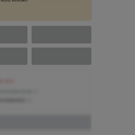
korb einlösen
en 125 €
Preis der letzten 30 Tage
n Produktpreis?