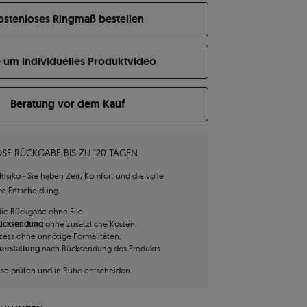
ostenloses Ringmaß bestellen
e um individuelles Produktvideo
Beratung vor dem Kauf
SE RÜCKGABE BIS ZU 120 TAGEN
isiko - Sie haben Zeit, Komfort und die volle
hre Entscheidung.
die Rückgabe ohne Eile.
Rücksendung
ohne zusätzliche Kosten.
zess ohne unnötige Formalitäten.
kerstattung
nach Rücksendung des Produkts.
use prüfen und in Ruhe entscheiden.