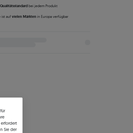
Qualitätsstandard
bei jedem Produkt
 ist auf
vielen Märkten
in Europa verfügbar
für
hre
erfordert
n Sie der