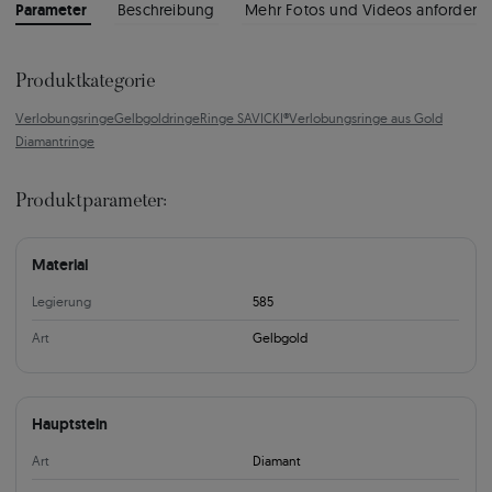
Parameter
Beschreibung
Mehr Fotos und Videos anfordern
Produktkategorie
Verlobungsringe
Gelbgoldringe
Ringe SAVICKI®
Verlobungsringe aus Gold
Diamantringe
Produktparameter:
Material
Legierung
585
Art
Gelbgold
Hauptstein
Art
Diamant