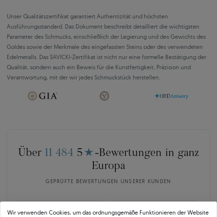
Unser Qualitätszertifikat garantiert Authentizität und höchsten
Ausführungsstandard. Das Dokument beschreibt detailliert die wichtigsten
Parameter des Schmucks, einschließlich der Legierung und des Gewichts des
Goldes sowie der Merkmale des eingefassten Steins oder des verwendeten
Edelmetalls. Das SAVICKI-Zertifikat ist nicht nur eine formelle Bestätigung der
Qualität, sondern auch ein Beweis für die Kunstfertigkeit, Präzision und
Verantwortung, mit der wir jedes Schmuckstück herstellen.
Über
11 484
5
★
-Bewertungen in ganz
Europa
GEPRÜFTE BEWERTUNGEN UNSERER KUNDEN
Wir verwenden Cookies, um das ordnungsgemäße Funktionieren der Website