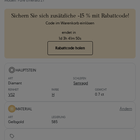
Modell: Pure Emerald 2Y
Sichern Sie sich zusätzliche -15 % mit Rabattcode!
Code im Warenkorb einlösen
endet in
1
d
3
h
41
m
48
s
Rabattcode holen
HAUPTSTEIN
ART
SCHLEIFEN
Diamant
Samragd
REINHEIT
FARBE
GEWICHT
0.7 ct
VS2
H
Ändern
MATERIAL
ART
LEGIERUNG
Gelbgold
585