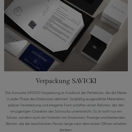
Verpackung SAVICKI
Die ikonische SAVICKI-Verpackung ist Ausdruck der Perfektion, die die Marke
in jeder Phase des Erlebnisses definiert. Sorgfältig ausgewählte Materialien,
präzise Verarbeitung und elegante Form schaffen einen Rahmen, der den
einzigartigen Charakter des Schmucks unterstreicht. Es ist nicht nur ein
Schutz, sondern auch ein Vorbote von Emotionen, Prestige und bleibenden
Werten, die der beschenkten Person lange nach dem ersten Öffnen erhalten
bleiben.