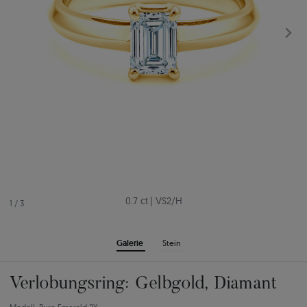
0.7 ct
|
VS2/H
1
/
3
Galerie
Stein
Verlobungsring: Gelbgold, Diamant