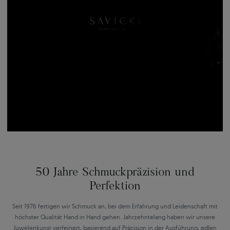
50 Jahre Schmuckpräzision und
Perfektion
Seit 1976 fertigen wir Schmuck an, bei dem Erfahrung und Leidenschaft mit
höchster Qualität Hand in Hand gehen. Jahrzehntelang haben wir unsere
Juwelenkunst verfeinert, basierend auf Präzision in der Ausführung, edlen