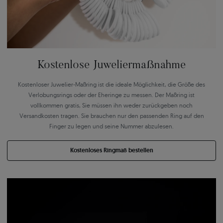
Kostenlose Juweliermaßnahme
Kostenloser Juwelier-Maßring ist die ideale Möglichkeit, die Größe des
Verlobungsrings oder der Eheringe zu messen. Der Maßring ist
vollkommen gratis, Sie müssen ihn weder zurückgeben noch
Versandkosten tragen. Sie brauchen nur den passenden Ring auf den
Finger zu legen und seine Nummer abzulesen.
Kostenloses Ringmaß bestellen