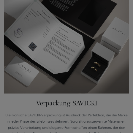
Verpackung SAVICKI
Die ikonische SAVICKI-Verpackung ist Ausdruck der Perfektion, die die Marke
in jeder Phase des Erlebnisses definiert. Sorgfältig ausgewählte Materialien,
präzise Verarbeitung und elegante Form schaffen einen Rahmen, der den