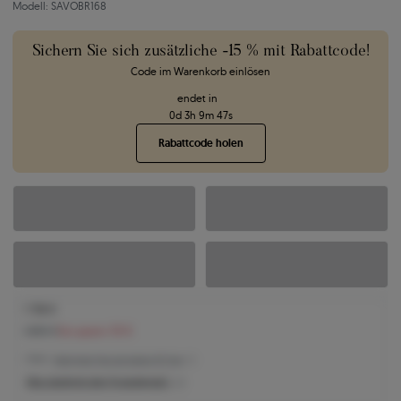
Modell: SAVOBR168
Sichern Sie sich zusätzliche -15 % mit Rabattcode!
Code im Warenkorb einlösen
endet in
0
d
3
h
9
m
46
s
Rabattcode holen
1.738 €
1.889 €
Sie sparen 151 €
1.738 € -
Niedrigster Preis der letzten 30 Tage
Was bestimmt den Produktpreis?