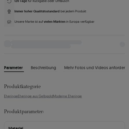
120 Tage
für Rückgabe oder Umtausch
Immer hoher Qualitätsstandard
bei jedem Produkt
vielen Märkten
Unsere Marke ist auf
in Europa verfügbar
Parameter
Beschreibung
Mehr Fotos und Videos anfordern
Produktkategorie
Eheringe
Eheringe aus Gelbgold
Moderne Eheringe
Produktparameter:
Material