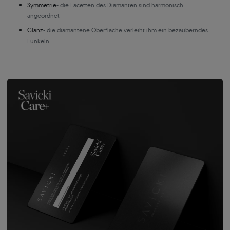
Symmetrie
- die Facetten des Diamanten sind harmonisch
angeordnet
Glanz
- die diamantene Oberfläche verleiht ihm ein bezauberndes
Funkeln