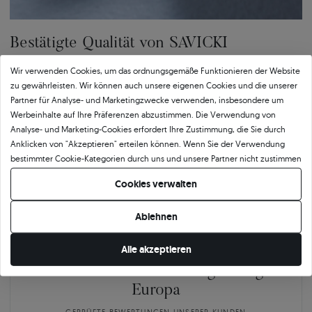
Bestätigte Qualität von SAVICKI
Wir verwenden Cookies, um das ordnungsgemäße Funktionieren der Website
Unser Qualitätszertifikat garantiert Authentizität und höchsten
zu gewährleisten. Wir können auch unsere eigenen Cookies und die unserer
Ausführungsstandard. Das Dokument beschreibt detailliert die wichtigsten
Partner für Analyse- und Marketingzwecke verwenden, insbesondere um
Parameter des Schmucks, einschließlich der Legierung und des Gewichts des
Werbeinhalte auf Ihre Präferenzen abzustimmen. Die Verwendung von
Goldes sowie der Merkmale des eingefassten Steins oder des verwendeten
Analyse- und Marketing-Cookies erfordert Ihre Zustimmung, die Sie durch
Edelmetalls. Das SAVICKI-Zertifikat ist nicht nur eine formelle Bestätigung der
Anklicken von "Akzeptieren" erteilen können. Wenn Sie der Verwendung
Qualität, sondern auch ein Beweis für die Kunstfertigkeit, Präzision und
bestimmter Cookie-Kategorien durch uns und unsere Partner nicht zustimmen
Verantwortung, mit der wir jedes Schmuckstück herstellen.
möchten, klicken Sie auf "Lassen Sie mich wählen" und bestimmen Sie Ihre
Cookies verwalten
Präferenzen. Sie können Ihre Zustimmung jederzeit widerrufen, indem Sie
Ihre Cookie-Einstellungen ändern.
Ablehnen
Alle akzeptieren
Über
11 484
5
★
-Bewertungen in ganz
Europa