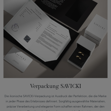
Verpackung SAVICKI
Die ikonische SAVICKI-Verpackung ist Ausdruck der Perfektion, die die Marke
in jeder Phase des Erlebnisses definiert. Sorgfältig ausgewählte Materialien,
präzise Verarbeitung und elegante Form schaffen einen Rahmen, der den