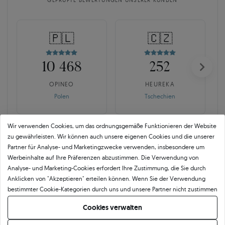
GEPRÜFTE BEWERTUNGEN UNSERER KUNDEN
🇵🇱
🇨🇿
10 468
252
OPINEO
HEUREKA
Polen
Tschechien
Wir verwenden Cookies, um das ordnungsgemäße Funktionieren der Website
zu gewährleisten. Wir können auch unsere eigenen Cookies und die unserer
Partner für Analyse- und Marketingzwecke verwenden, insbesondere um
Werbeinhalte auf Ihre Präferenzen abzustimmen. Die Verwendung von
Analyse- und Marketing-Cookies erfordert Ihre Zustimmung, die Sie durch
SAVICKI 5C ist mehr als der
Anklicken von "Akzeptieren" erteilen können. Wenn Sie der Verwendung
bestimmter Cookie-Kategorien durch uns und unsere Partner nicht zustimmen
Branchenstandard.
möchten, klicken Sie auf "Lassen Sie mich wählen" und bestimmen Sie Ihre
Cookies verwalten
Präferenzen. Sie können Ihre Zustimmung jederzeit widerrufen, indem Sie
Echte Qualität beginnt mit der Verantwortung für jedes Detail. Für uns endet
Ihre Cookie-Einstellungen ändern.
der Frieden nicht mit einem Zertifikat. Kontrolle bedeutet bewusste Auswahl