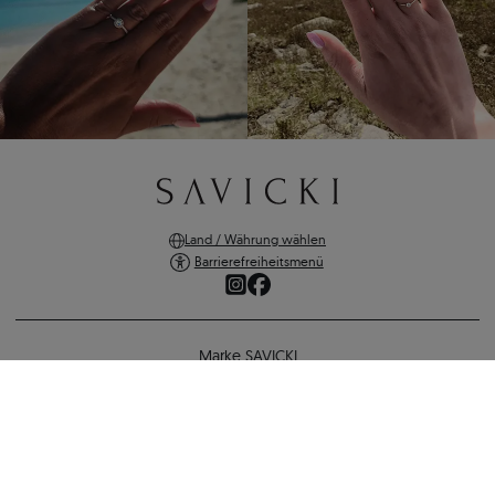
Land / Währung wählen
Barrierefreiheitsmenü
Marke SAVICKI
Online-Shopping
Eheringe: Zweifarbiges Gold, Halbrund, 5 mm
Unterstützung und wichtige Informationen
1.565 €
1.440 €
-
125 €
SICHERE ZAHLUNGEN