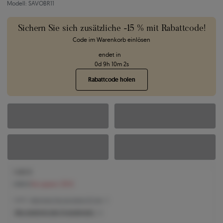
Modell: SAVOBR11
Sichern Sie sich zusätzliche -15 % mit Rabattcode!
Code im Warenkorb einlösen
endet in
0
d
9
h
10
m
1
s
Rabattcode holen
1.440 €
1.565 €
Sie sparen 125 €
1.440 € -
Niedrigster Preis der letzten 30 Tage
Was bestimmt den Produktpreis?