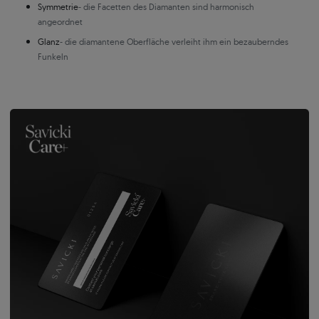
Symmetrie
- die Facetten des Diamanten sind harmonisch
angeordnet
Glanz
- die diamantene Oberfläche verleiht ihm ein bezauberndes
Funkeln