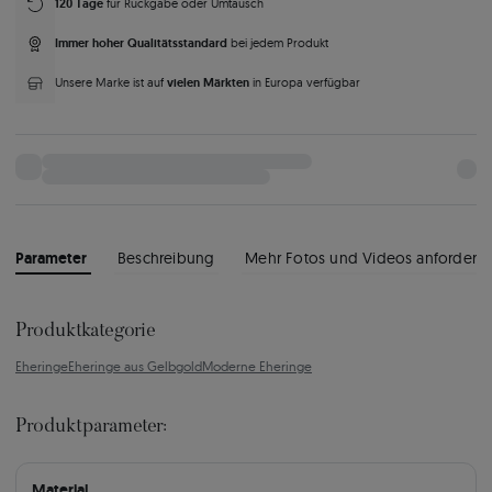
120 Tage
für Rückgabe oder Umtausch
Immer hoher Qualitätsstandard
bei jedem Produkt
vielen Märkten
Unsere Marke ist auf
in Europa verfügbar
Parameter
Beschreibung
Mehr Fotos und Videos anfordern
Produktkategorie
Eheringe
Eheringe aus Gelbgold
Moderne Eheringe
Produktparameter:
Material