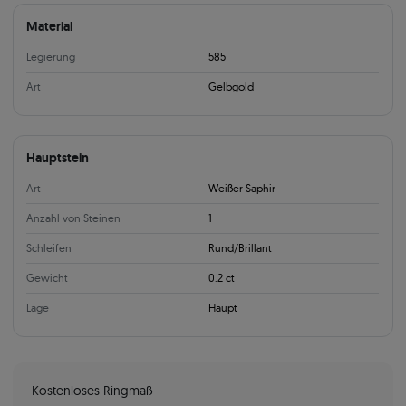
Material
Legierung
585
Art
Gelbgold
Hauptstein
Art
Weißer Saphir
Anzahl von Steinen
1
Schleifen
Rund/Brillant
Gewicht
0.2 ct
Lage
Haupt
Kostenloses Ringmaß