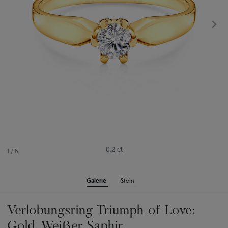
0.2 ct
1
/
6
Galerie
Stein
Verlobungsring Triumph of Love:
Gold, Weißer Saphir