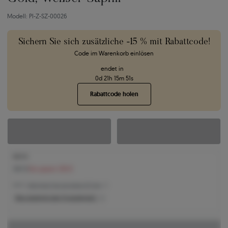
Modell: PI-Z-SZ-00026
Sichern Sie sich zusätzliche -15 % mit Rabattcode!
Code im Warenkorb einlösen
endet in
0
d
21
h
15
m
50
s
Rabattcode holen
841 €
967 €
Sie sparen 126 €
841 € -
Niedrigster Preis der letzten 30 Tage
Was bestimmt den Produktpreis?