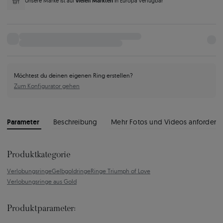
vielen Märkten
Unsere Marke ist auf
in Europa verfügbar
Möchtest du deinen eigenen Ring erstellen?
Zum Konfigurator gehen
Parameter
Beschreibung
Mehr Fotos und Videos anfordern
Produktkategorie
Verlobungsringe
Gelbgoldringe
Ringe Triumph of Love
Verlobungsringe aus Gold
Produktparameter: