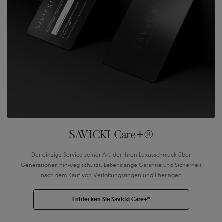
SAVICKI Care+®
Der einzige Service seiner Art, der Ihren Luxusschmuck über
Generationen hinweg schützt. Lebenslange Garantie und Sicherheit
nach dem Kauf von Verlobungsringen und Eheringen
Entdecken Sie Savicki Care+®