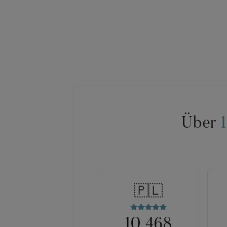
Über
🇵🇱
10 468