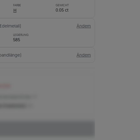
FARBE
GEWICHT
0.05 ct
H
(Edelmetall)
Ändern
LEGIERUNG
585
bandlänge)
Ändern
n 61 €
eis der letzten 30 Tage
n Produktpreis?