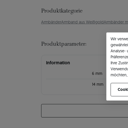
Produktkategorie
Armbänder
Armband aus Weißgold
Armbänder mit
Wir verw
Produktparameter:
gewährlei
Analyse-
Präferenz
Information
Ihre Zust
Verwendu
6 mm
möchten, 
können Ih
14 mm
Cooki