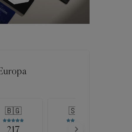
Europa
🇧🇬
🇸🇰
217
175