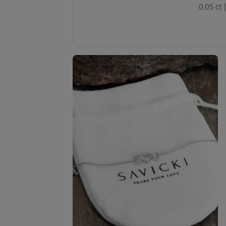
0.05 ct
|