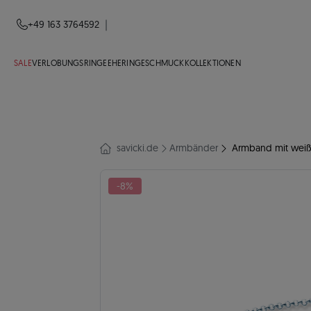
|
+49 163 3764592
SALE
VERLOBUNGSRINGE
EHERINGE
SCHMUCK
KOLLEKTIONEN
savicki.de
Armbänder
Armband mit weiße
-8%