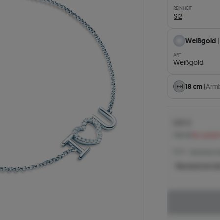
REINHEIT
SI2
Weißgold
ART
Weißgold
18 cm
(Arm
699 €
760 €
Sie spare
699 € -
Niedrigster Pr
Was bestimmt de