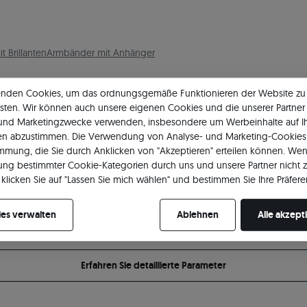
 Brillanten
Armbänder mit Anhänger
enden Cookies, um das ordnungsgemäße Funktionieren der Website zu
sten. Wir können auch unsere eigenen Cookies und die unserer Partner 
 und Marketingzwecke verwenden, insbesondere um Werbeinhalte auf I
en abzustimmen. Die Verwendung von Analyse- und Marketing-Cookies 
Dimension
Ma
immung, die Sie durch Anklicken von "Akzeptieren" erteilen können. Wen
ng bestimmter Cookie-Kategorien durch uns und unsere Partner nicht 
18 cm
Le
klicken Sie auf "Lassen Sie mich wählen" und bestimmen Sie Ihre Präfere
re Zustimmung jederzeit widerrufen, indem Sie Ihre Cookie-Einstellung
Art
es verwalten
Ablehnen
Alle akzept
Erfahren Sie detaillierte Parameter