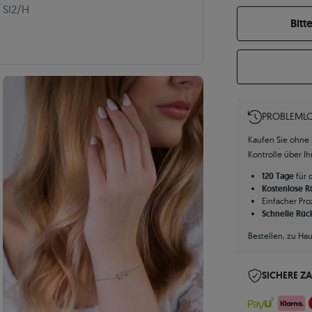
SI2/H
Bitt
PROBLEMLO
Kaufen Sie ohne R
Kontrolle über I
120 Tage
für 
Kostenlose 
Einfacher Pro
Schnelle Rüc
Bestellen, zu Ha
SICHERE Z