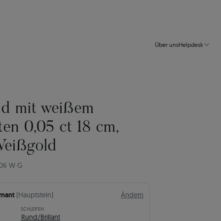
Über uns
Helpdesk
d mit weißem
en 0,05 ct 18 cm,
Weißgold
606 W G
amant
(Hauptstein)
Ändern
SCHLEIFEN
Rund/Brillant