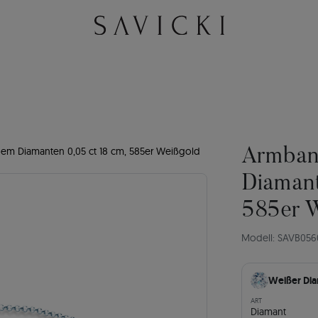
m Diamanten 0,05 ct 18 cm, 585er Weißgold
Armban
Diamant
585er 
Modell: SAVB05
Weißer Di
ART
Diamant