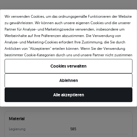
Produktkategorie
Wir verwenden Cookies, um das ordnungsgemäße Funktionieren der Website
zu gewährleisten. Wir können auch unsere eigenen Cookies und die unserer
Ohrringe
Ohrringe mit Diamanten
Ohringe Gold
Gold Ohrringe mit Rubin
Partner für Analyse- und Marketingzwecke verwenden, insbesondere um
Ohringe Gold Ohrstecker
Werbeinhalte auf Ihre Präferenzen abzustimmen. Die Verwendung von
Analyse- und Marketing-Cookies erfordert Ihre Zustimmung, die Sie durch
Produktparameter:
Anklicken von "Akzeptieren" erteilen können. Wenn Sie der Verwendung
bestimmter Cookie-Kategorien durch uns und unsere Partner nicht zustimmen
möchten, klicken Sie auf "Lassen Sie mich wählen" und bestimmen Sie Ihre
Information
Cookies verwalten
Präferenzen. Sie können Ihre Zustimmung jederzeit widerrufen, indem Sie
Ihre Cookie-Einstellungen ändern.
Verschlussart
Verschluss
Ablehnen
16 mm
Alle akzeptieren
3 mm
Material
Legierung
585