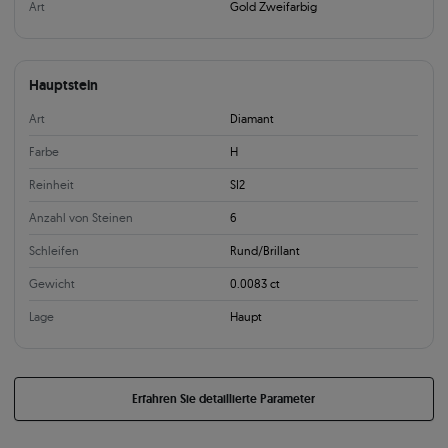
Art
Gold Zweifarbig
Hauptstein
Art
Diamant
Farbe
H
Reinheit
SI2
Anzahl von Steinen
6
Schleifen
Rund/Brillant
Gewicht
0.0083 ct
Lage
Haupt
Erfahren Sie detaillierte Parameter