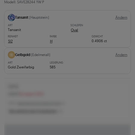
Modell: SAVE28244 YW P
Tansanit
(Hauptstein)
Ändern
ART
SCHLEIFEN
Tansanit
Oval
REINHEIT
FARBE
GEWICHT
0.4906 ct
SI2
H
Gelbgold
(Edelmetall)
Ändern
ART
LEGIERUNG
Gold Zweifarbig
585
1.107 €
1.203 €
Sie sparen 96 €
1.107 € -
Niedrigster Preis der letzten 30 Tage
Was bestimmt den Produktpreis?