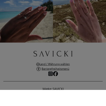
Land / Währung wählen
Barrierefreiheitsmenü
Marke SAVICKI
Online-Shopping
Ohrringe Savicki: Gold, Diamanten, Tansanite
Unterstützung und wichtige Informationen
1.203 €
1.107 €
-
96 €