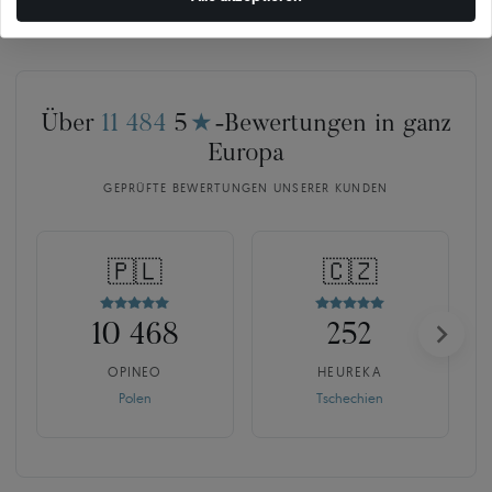
Über
11 484
5
★
-Bewertungen in ganz
Europa
GEPRÜFTE BEWERTUNGEN UNSERER KUNDEN
🇵🇱
🇨🇿
10 468
252
OPINEO
HEUREKA
Polen
Tschechien