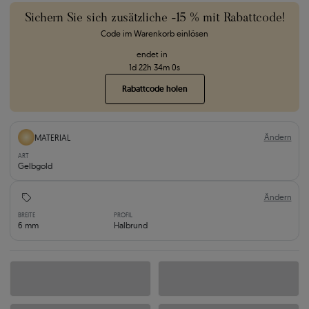
Sichern Sie sich zusätzliche -15 % mit Rabattcode!
Code im Warenkorb einlösen
endet in
1
d
22
h
33
m
59
s
Rabattcode holen
Ändern
MATERIAL
ART
Gelbgold
Ändern
BREITE
PROFIL
6 mm
Halbrund