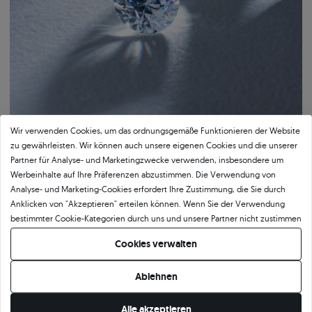
Wir verwenden Cookies, um das ordnungsgemäße Funktionieren der Website
zu gewährleisten. Wir können auch unsere eigenen Cookies und die unserer
Partner für Analyse- und Marketingzwecke verwenden, insbesondere um
Bestätigte Qualität von SAVICKI
Werbeinhalte auf Ihre Präferenzen abzustimmen. Die Verwendung von
Analyse- und Marketing-Cookies erfordert Ihre Zustimmung, die Sie durch
Unser Qualitätszertifikat garantiert Authentizität und höchsten
Anklicken von "Akzeptieren" erteilen können. Wenn Sie der Verwendung
Ausführungsstandard. Das Dokument beschreibt detailliert die wichtigsten
bestimmter Cookie-Kategorien durch uns und unsere Partner nicht zustimmen
Parameter des Schmucks, einschließlich der Legierung und des Gewichts des
möchten, klicken Sie auf "Lassen Sie mich wählen" und bestimmen Sie Ihre
Goldes sowie der Merkmale des eingefassten Steins oder des verwendeten
Cookies verwalten
Präferenzen. Sie können Ihre Zustimmung jederzeit widerrufen, indem Sie
Edelmetalls. Das SAVICKI-Zertifikat ist nicht nur eine formelle Bestätigung der
Ihre Cookie-Einstellungen ändern.
Qualität, sondern auch ein Beweis für die Kunstfertigkeit, Präzision und
Ablehnen
Verantwortung, mit der wir jedes Schmuckstück herstellen.
Alle akzeptieren