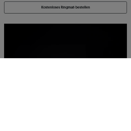
Kostenloses Ringmaß bestellen
Eheringe: Gold, Halbrund, 6 mm
1.300 €
1.144 €
-
156 €