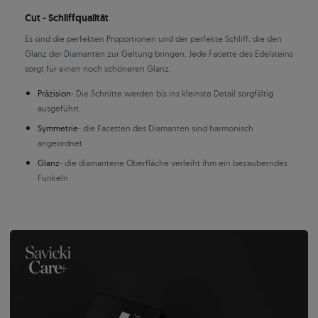
Cut - Schliffqualität
Es sind die perfekten Proportionen und der perfekte Schliff, die den
Glanz der Diamanten zur Geltung bringen. Jede Facette des Edelsteins
sorgt für einen noch schöneren Glanz.
Präzision
- Die Schnitte werden bis ins kleinste Detail sorgfältig
ausgeführt.
Symmetrie
- die Facetten des Diamanten sind harmonisch
angeordnet
Glanz
- die diamantene Oberfläche verleiht ihm ein bezauberndes
Funkeln