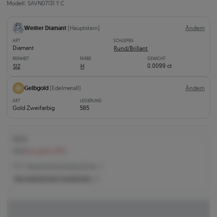
Modell: SAVN07131 Y C
Weißer Diamant
(Hauptstein)
Ändern
ART
SCHLEIFEN
Diamant
Rund/Brillant
REINHEIT
FARBE
GEWICHT
0.0099 ct
SI2
H
Gelbgold
(Edelmetall)
Ändern
ART
LEGIERUNG
Gold Zweifarbig
585
676 €
735 €
Sie sparen 59 €
676 € -
Niedrigster Preis der letzten 30 Tage
Was bestimmt den Produktpreis?