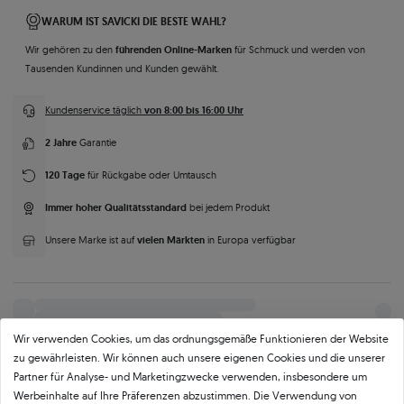
WARUM IST SAVICKI DIE BESTE WAHL?
führenden Online-Marken
Wir gehören zu den
für Schmuck und werden von
Tausenden Kundinnen und Kunden gewählt.
von 8:00 bis 16:00 Uhr
Kundenservice täglich
2 Jahre
Garantie
120 Tage
für Rückgabe oder Umtausch
Immer hoher Qualitätsstandard
bei jedem Produkt
vielen Märkten
Unsere Marke ist auf
in Europa verfügbar
Wir verwenden Cookies, um das ordnungsgemäße Funktionieren der Website
zu gewährleisten. Wir können auch unsere eigenen Cookies und die unserer
Partner für Analyse- und Marketingzwecke verwenden, insbesondere um
Parameter
Beschreibung
Mehr Fotos und Videos anfordern
Werbeinhalte auf Ihre Präferenzen abzustimmen. Die Verwendung von