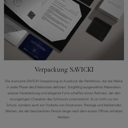
Verpackung SAVICKI
Die ikonische SAVICKI-Verpackung ist Ausdruck der Perfektion, die die Marke
in jeder Phase des Erlebnisses definiert. Sorgfältig ausgewählte Materialien,
präzise Verarbeitung und elegante Form schaffen einen Rahmen, der den
einzigartigen Charakter des Schmucks unterstreicht. Es ist nicht nur ein
Schutz, sondern auch ein Vorbote von Emotionen, Prestige und bleibenden
Werten, die der beschenkten Person lange nach dem ersten Öffnen erhalten
bleiben.