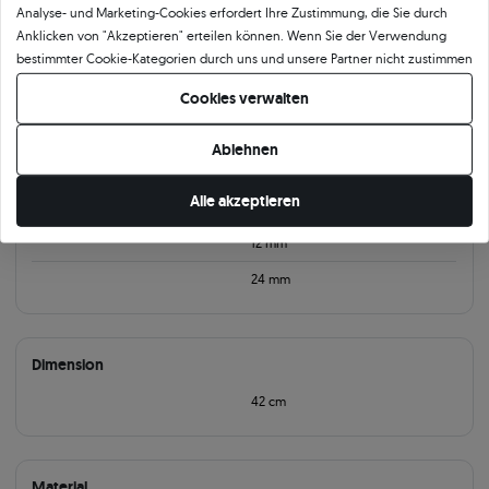
Analyse- und Marketing-Cookies erfordert Ihre Zustimmung, die Sie durch
Anklicken von "Akzeptieren" erteilen können. Wenn Sie der Verwendung
Produktkategorie
bestimmter Cookie-Kategorien durch uns und unsere Partner nicht zustimmen
möchten, klicken Sie auf "Lassen Sie mich wählen" und bestimmen Sie Ihre
Halskette
Halskette mit Diamanten
Gold Halskette
Halskette mit Anhänger
Cookies verwalten
Präferenzen. Sie können Ihre Zustimmung jederzeit widerrufen, indem Sie
Ihre Cookie-Einstellungen ändern.
Produktparameter:
Ablehnen
Alle akzeptieren
Information
12 mm
24 mm
Dimension
42 cm
Material