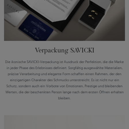
Verpackung SAVICKI
Die ikonische SAVICKI-Verpackung ist Ausdruck der Perfektion, die die Marke
in jeder Phase des Erlebnisses definiert. Sorgfältig ausgewählte Materialien,
präzise Verarbeitung und elegante Form schaffen einen Rahmen, der den
einzigartigen Charakter des Schmucks unterstreicht. Es ist nicht nur ein
Schutz, sondern auch ein Vorbote von Emotionen, Prestige und bleibenden
Werten, die der beschenkten Person lange nach dem ersten Öffnen erhalten
bleiben.