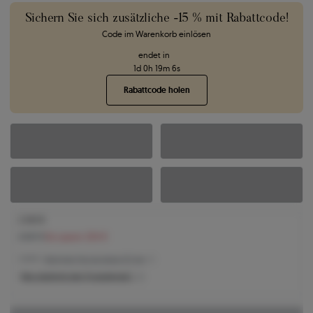
Sichern Sie sich zusätzliche -15 % mit Rabattcode!
Code im Warenkorb einlösen
endet in
1
d
0
h
19
m
5
s
Rabattcode holen
2.343 €
2.547 €
Sie sparen 204 €
2.343 € -
Niedrigster Preis der letzten 30 Tage
Was bestimmt den Produktpreis?