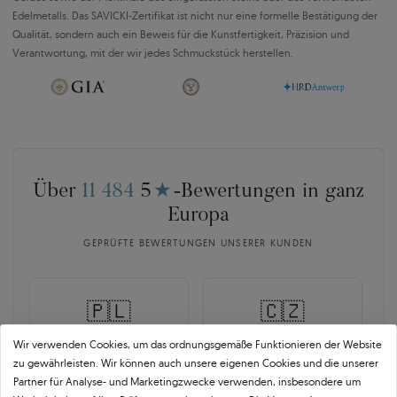
Edelmetalls. Das SAVICKI-Zertifikat ist nicht nur eine formelle Bestätigung der
Qualität, sondern auch ein Beweis für die Kunstfertigkeit, Präzision und
Verantwortung, mit der wir jedes Schmuckstück herstellen.
Über
11 484
5
★
-Bewertungen in ganz
Europa
GEPRÜFTE BEWERTUNGEN UNSERER KUNDEN
🇵🇱
🇨🇿
Wir verwenden Cookies, um das ordnungsgemäße Funktionieren der Website
10 468
252
zu gewährleisten. Wir können auch unsere eigenen Cookies und die unserer
Partner für Analyse- und Marketingzwecke verwenden, insbesondere um
OPINEO
HEUREKA