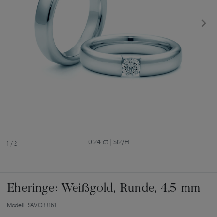
0.24 ct
|
SI2/H
1
/
2
Eheringe: Weißgold, Runde, 4,5 mm
Modell: SAVOBR161