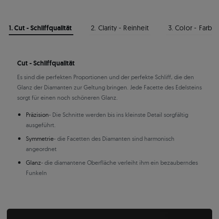
1. Cut - Schliffqualität
2. Clarity - Reinheit
3. Color - Farbe
Cut - Schliffqualität
Es sind die perfekten Proportionen und der perfekte Schliff, die den
Glanz der Diamanten zur Geltung bringen. Jede Facette des Edelsteins
sorgt für einen noch schöneren Glanz.
Präzision
- Die Schnitte werden bis ins kleinste Detail sorgfältig
ausgeführt.
Symmetrie
- die Facetten des Diamanten sind harmonisch
angeordnet
Glanz
- die diamantene Oberfläche verleiht ihm ein bezauberndes
Funkeln