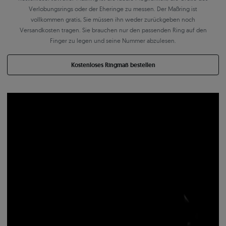
Verlobungsrings oder der Eheringe zu messen. Der Maßring ist
vollkommen gratis, Sie müssen ihn weder zurückgeben noch
Versandkosten tragen. Sie brauchen nur den passenden Ring auf den
Finger zu legen und seine Nummer abzulesen.
Kostenloses Ringmaß bestellen