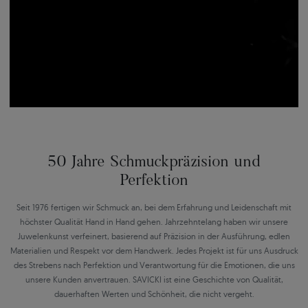
50 Jahre Schmuckpräzision und
Perfektion
Seit 1976 fertigen wir Schmuck an, bei dem Erfahrung und Leidenschaft mit
höchster Qualität Hand in Hand gehen. Jahrzehntelang haben wir unsere
Juwelenkunst verfeinert, basierend auf Präzision in der Ausführung, edlen
Materialien und Respekt vor dem Handwerk. Jedes Projekt ist für uns Ausdruck
des Strebens nach Perfektion und Verantwortung für die Emotionen, die uns
unsere Kunden anvertrauen. SAVICKI ist eine Geschichte von Qualität,
dauerhaften Werten und Schönheit, die nicht vergeht.