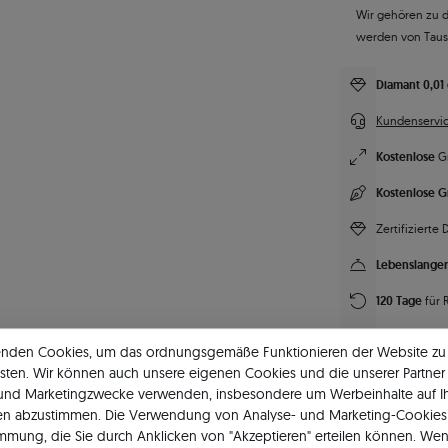
Wir gehören zu 
werden von Tau
Diamant 0,01 
Kundenservic
Kostenlose
G
Kostenlose G
Zertifizierte
Lebenslanger
120 Tage
für 
Immer hoher 
enden Cookies, um das ordnungsgemäße Funktionieren der Website zu
sten. Wir können auch unsere eigenen Cookies und die unserer Partner 
Unsere Marke
 und Marketingzwecke verwenden, insbesondere um Werbeinhalte auf I
en abzustimmen. Die Verwendung von Analyse- und Marketing-Cookies 
immung, die Sie durch Anklicken von "Akzeptieren" erteilen können. Wen