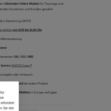
den
führenden Online-Marken
für Trauringe und
senden Kundinnen und Kunden gewählt.
ct
in Damenring GRATIS
e täglich
von 8:00 bis 16:00 Uhr
rößenanpassung
ravur
 Diamanten
GIA / IGI / HRD
 Service
SAVICKI Care+®
Rückgabe oder Umtausch
Qualitätsstandard
bei jedem Produkt
für
 ist auf
vielen Märkten
in Europa verfügbar
hre
erfordert
n Sie der