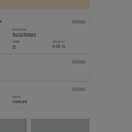
N
Ändern
SCHLEIFEN
Rund/Brillant
FARBE
GEWICHT
0.06 ct
H
Ändern
Ändern
PROFIL
Vierkant