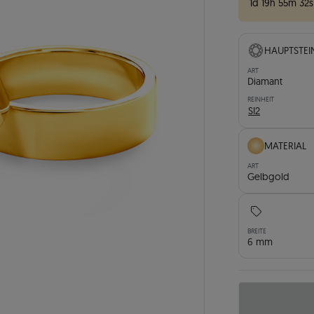
1
d
19
h
55
m
30
s
HAUPTSTEI
ART
Diamant
REINHEIT
SI2
MATERIAL
ART
Gelbgold
BREITE
6 mm