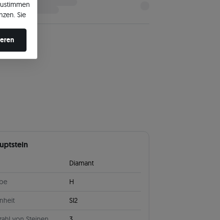
zustimmen
nzen. Sie
en ändern.
ieren
uptstein
Diamant
rbe
H
nheit
SI2
ahl von Steinen
3