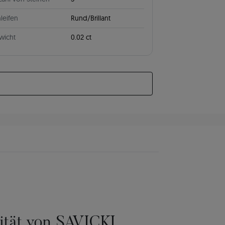
leifen
Rund/Brillant
wicht
0.02 ct
lität von SAVICKI