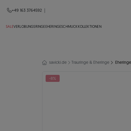
|
+49 163 3764592
SALE
VERLOBUNGSRINGE
EHERINGE
SCHMUCK
KOLLEKTIONEN
savicki.de
Trauringe & Eheringe
Eheringe
-8%