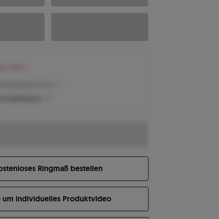
ren 160 €
Preis der letzten 30 Tage
n Produktpreis?
ostenloses Ringmaß bestellen
e um individuelles Produktvideo