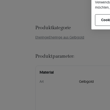
Verwendu
möchten, 
können Ih
Cooki
Produktkategorie
Eheringe
Eheringe aus Gelbgold
Produktparameter:
Material
Art
Gelbgold