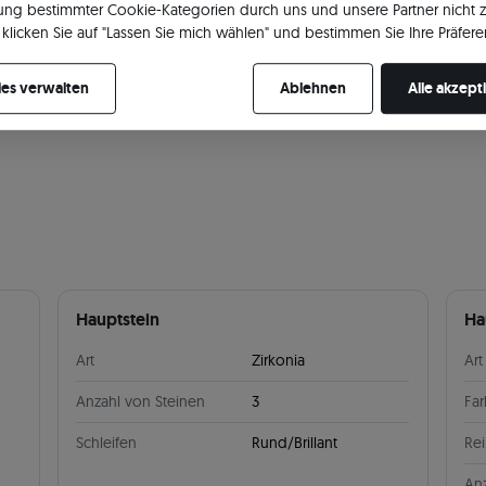
ng bestimmter Cookie-Kategorien durch uns und unsere Partner nicht 
klicken Sie auf "Lassen Sie mich wählen" und bestimmen Sie Ihre Präfere
re Zustimmung jederzeit widerrufen, indem Sie Ihre Cookie-Einstellung
es verwalten
Ablehnen
Alle akzept
Hauptstein
Ha
Art
Zirkonia
Art
Anzahl von Steinen
3
Fa
Schleifen
Rund/Brillant
Rei
Anz