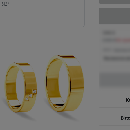
|
SI2/H
1.846 €
2.006 €
Sie spa
1.846 € -
Niedrigster 
Was bestimmt de
K
Bitt