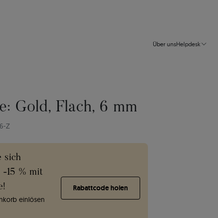
Über uns
Helpdesk
e: Gold, Flach, 6 mm
/6-Z
e sich
e -15 % mit
e!
Rabattcode holen
korb einlösen