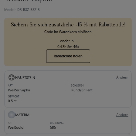
Modell: DR-BSZ-BSZ-B
Sichern Sie sich zusätzliche -15 % mit Rabattcode!
Code im Warenkorb einlösen
endet in
0
d
3
h
5
m
44
s
Rabattcode holen
Ändern
HAUPTSTEIN
ART
SCHLEIFEN
Weißer Saphir
Rund/Brillant
GEWICHT
0.5 ct
Ändern
MATERIAL
ART
LEGIERUNG
Weißgold
585