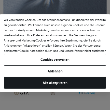
Wir verwenden Cookies, um das ordnungsgemäße Funktionieren der Website
zu gewährleisten. Wir können auch unsere eigenen Cookies und die unserer
Partner für Analyse- und Marketingzwecke verwenden, insbesondere um
Werbeinhalte auf Ihre Präferenzen abzustimmen. Die Verwendung von
Analyse- und Marketing-Cookies erfordert Ihre Zustimmung, die Sie durch
Bestätigte Qualität von SAVICKI
Anklicken von "Akzeptieren" erteilen können. Wenn Sie der Verwendung
bestimmter Cookie-Kategorien durch uns und unsere Partner nicht zustimmen
Unser Qualitätszertifikat garantiert Authentizität und höchsten
möchten, klicken Sie auf "Lassen Sie mich wählen" und bestimmen Sie Ihre
Ausführungsstandard. Das Dokument beschreibt detailliert die wichtigsten
Cookies verwalten
Präferenzen. Sie können Ihre Zustimmung jederzeit widerrufen, indem Sie
Parameter des Schmucks, einschließlich der Legierung und des Gewichts des
Ihre Cookie-Einstellungen ändern.
Goldes sowie der Merkmale des eingefassten Steins oder des verwendeten
Ablehnen
Edelmetalls. Das SAVICKI-Zertifikat ist nicht nur eine formelle Bestätigung der
Qualität, sondern auch ein Beweis für die Kunstfertigkeit, Präzision und
Alle akzeptieren
Verantwortung, mit der wir jedes Schmuckstück herstellen.