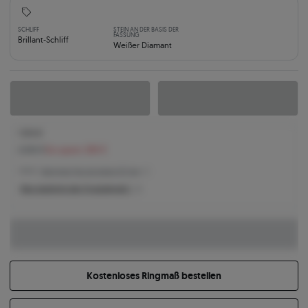
SCHLIFF
STEIN AN DER BASIS DER
FASSUNG
Brillant-Schliff
Weißer Diamant
1.914 €
2.200 €
Sie sparen 286 €
1.914 € -
Niedrigster Preis der letzten 30 Tage
Was bestimmt den Produktpreis?
Kostenloses Ringmaß bestellen