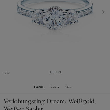
0.894 ct
1
/
12
Galerie
Video
Stein
Verlobungsring Dream: Weißgold,
Weißer Saphir