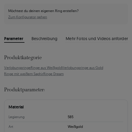
Möchtest du deinen eigenen Ring erstellen?
Zum Konfigurator gehen
Parameter
Beschreibung
Mehr Fotos und Videos anfordern
Produktkategorie
Verlobungsringe
Ringe aus Weißgold
Verlobungsringe aus Gold
Ringe mit weißem Saphir
Ringe Dream
Produktparameter:
Material
Legierung
585
Art
Weißgold