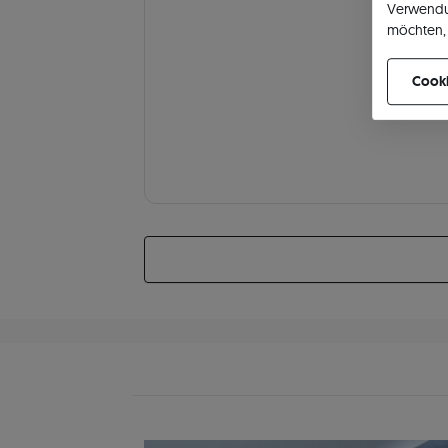
Verwendu
möchten, 
können Ih
Cooki