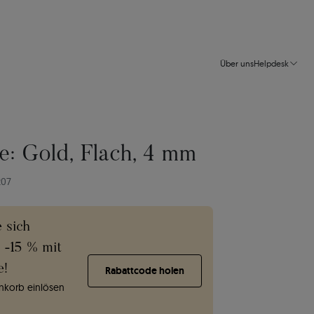
Über uns
Helpdesk
e: Gold, Flach, 4 mm
207
e sich
e -15 % mit
e!
Rabattcode holen
korb einlösen