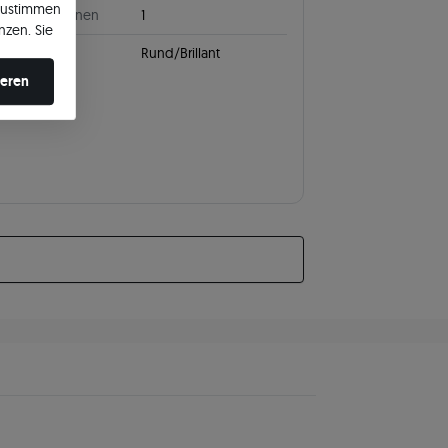
zustimmen
ahl von Steinen
1
nzen. Sie
en ändern.
leifen
Rund/Brillant
ieren