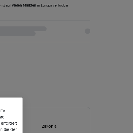
 ist auf
vielen Märkten
in Europa verfügbar
für
uptstein
hre
erfordert
Zirkonia
n Sie der