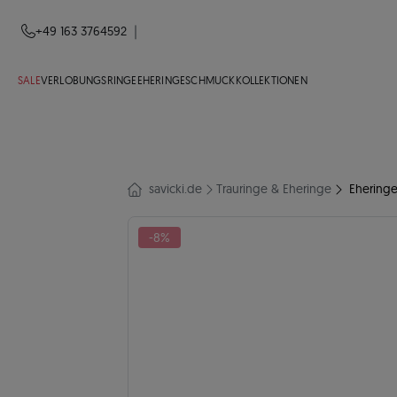
|
+49 163 3764592
SALE
VERLOBUNGSRINGE
EHERINGE
SCHMUCK
KOLLEKTIONEN
savicki.de
Trauringe & Eheringe
Eheringe
-8%