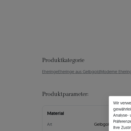
Produktkategorie
Eheringe
Eheringe aus Gelbgold
Moderne Eherin
Produktparameter:
Wir verw
gewährlei
Material
Analyse-
Präferenz
Art
Gelbgold
Ihre Zust