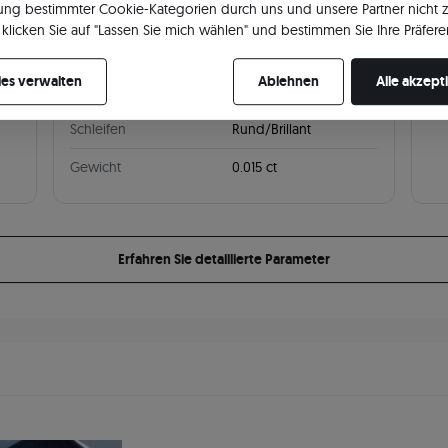
ng bestimmter Cookie-Kategorien durch uns und unsere Partner nicht 
Farbe
H
Anz
klicken Sie auf "Lassen Sie mich wählen" und bestimmen Sie Ihre Präfere
re Zustimmung jederzeit widerrufen, indem Sie Ihre Cookie-Einstellung
Reinheit
SI2
Sch
es verwalten
Ablehnen
Alle akzept
Anzahl von Steinen
1
Schleifen
Rund/Brillant
Gewicht
0.015 ct
Erfahren Sie detaillierte Parameter