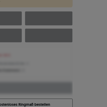
en 98 €
reis der letzten 30 Tage
n Produktpreis?
ostenloses Ringmaß bestellen