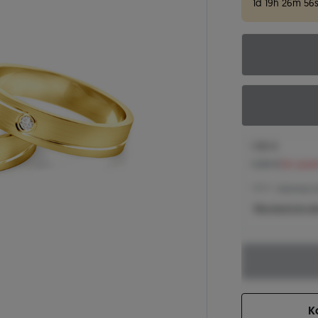
1
d
19
h
26
m
55
s
1.130 €
1.228 €
Sie spar
1.130 € -
Niedrigster P
Was bestimmt de
K