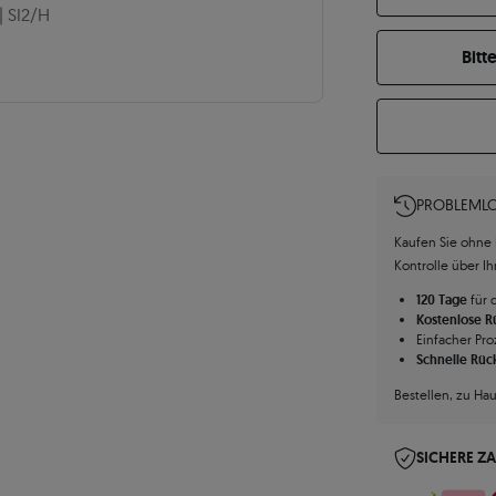
|
SI2/H
Bitt
PROBLEMLO
Kaufen Sie ohne R
Kontrolle über I
120 Tage
für 
Kostenlose 
Einfacher Pro
Schnelle Rüc
Bestellen, zu Ha
SICHERE Z