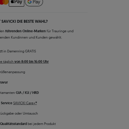
 SAVICKI DIE BESTE WAHL?
den
führenden Online-Marken
für Trauringe und
senden Kundinnen und Kunden gewählt.
ct
in Damenring GRATIS
e täglich
von 8:00 bis 16:00 Uhr
rößenanpassung
ravur
 Diamanten
GIA / IGI / HRD
 Service
SAVICKI Care+®
Rückgabe oder Umtausch
Qualitätsstandard
bei jedem Produkt