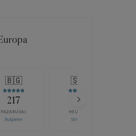
Europa
🇧🇬
🇸🇰
217
175
PAZARUVAJ
HEUREKA
Bulgarien
Slowakei