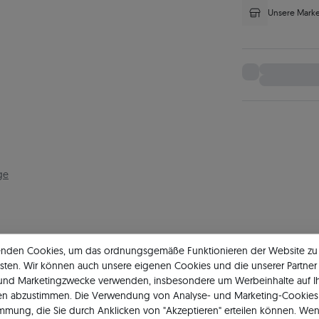
Unsere Marke
ge
enden Cookies, um das ordnungsgemäße Funktionieren der Website zu
sten. Wir können auch unsere eigenen Cookies und die unserer Partner 
Hauptstein
Ha
 und Marketingzwecke verwenden, insbesondere um Werbeinhalte auf I
en abzustimmen. Die Verwendung von Analyse- und Marketing-Cookies 
Art
Diamant
Art
immung, die Sie durch Anklicken von "Akzeptieren" erteilen können. Wen