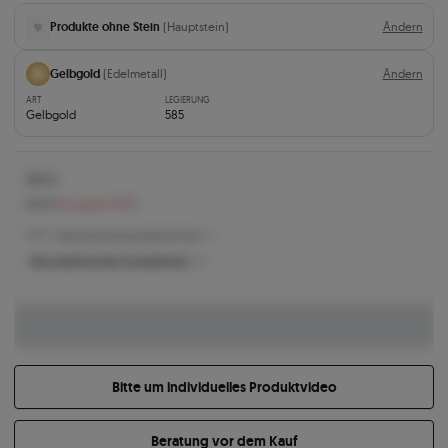
Produkte ohne Stein
(Hauptstein)
Ändern
Gelbgold
(Edelmetall)
Ändern
ART
LEGIERUNG
Gelbgold
585
460 €
523 €
Sie sparen 63 €
460 € -
Niedrigster Preis der letzten 30 Tage
Was bestimmt den Produktpreis?
Bitte um individuelles Produktvideo
Beratung vor dem Kauf