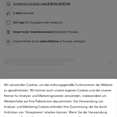
von 8:00 bis 16:00 Uhr
Kundenservice täglich
2 Jahre
Garantie
120 Tage
für Rückgabe oder Umtausch
Immer hoher Qualitätsstandard
bei jedem Produkt
vielen Märkten
Unsere Marke ist auf
in Europa verfügbar
Parameter
Beschreibung
Mehr Fotos und Videos anfordern
Wir verwenden Cookies, um das ordnungsgemäße Funktionieren der Website
zu gewährleisten. Wir können auch unsere eigenen Cookies und die unserer
Partner für Analyse- und Marketingzwecke verwenden, insbesondere um
Produktkategorie
Werbeinhalte auf Ihre Präferenzen abzustimmen. Die Verwendung von
Analyse- und Marketing-Cookies erfordert Ihre Zustimmung, die Sie durch
Ohrringe
Ohringe Gold
Ohrringe Hängend
Ohrstecker mit einem Stein
Anklicken von "Akzeptieren" erteilen können. Wenn Sie der Verwendung