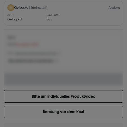
Gelbgold
(Edelmetall)
Ändern
ART
LEGIERUNG
Gelbgold
585
150 €
170 €
Sie sparen 20 €
150 € -
Niedrigster Preis der letzten 30 Tage
Was bestimmt den Produktpreis?
Bitte um individuelles Produktvideo
Beratung vor dem Kauf