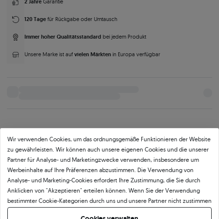
2 Jahre
Garantie
120 Tage
für Rückgabe oder Umtausch
Immer hoher Qualitätsstandard
bei jedem Produkt
vielen Märkten
Unsere Marke ist auf
in Europa verfügbar
Parameter
Beschreibung
Mehr Fotos und Videos anfordern
Wir verwenden Cookies, um das ordnungsgemäße Funktionieren der Website
zu gewährleisten. Wir können auch unsere eigenen Cookies und die unserer
Partner für Analyse- und Marketingzwecke verwenden, insbesondere um
Produktkategorie
Werbeinhalte auf Ihre Präferenzen abzustimmen. Die Verwendung von
Analyse- und Marketing-Cookies erfordert Ihre Zustimmung, die Sie durch
Anhänger
Buchstaben Anhänger Gold
Anhänger Kreuz Gold
Anklicken von "Akzeptieren" erteilen können. Wenn Sie der Verwendung
bestimmter Cookie-Kategorien durch uns und unsere Partner nicht zustimmen
Produktparameter:
möchten, klicken Sie auf "Lassen Sie mich wählen" und bestimmen Sie Ihre
Cookies verwalten