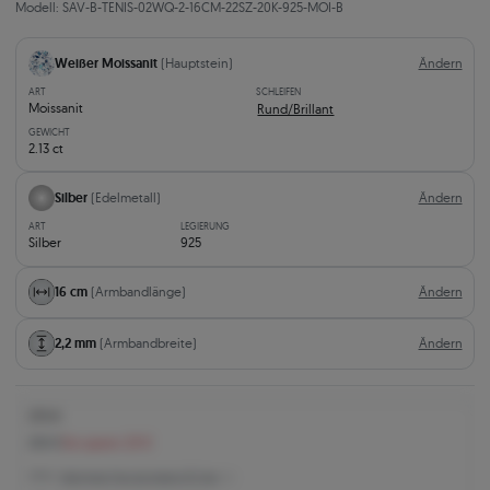
Modell: SAV-B-TENIS-02WQ-2-16CM-22SZ-20K-925-MOI-B
Weißer Moissanit
(Hauptstein)
Ändern
ART
SCHLEIFEN
Moissanit
Rund/Brillant
GEWICHT
2.13 ct
Silber
(Edelmetall)
Ändern
ART
LEGIERUNG
Silber
925
16 cm
(Armbandlänge)
Ändern
2,2 mm
(Armbandbreite)
Ändern
270 €
290 €
Sie sparen 20 €
270 € -
Niedrigster Preis der letzten 30 Tage