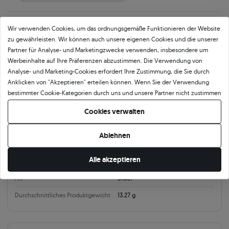
Wir verwenden Cookies, um das ordnungsgemäße Funktionieren der Website
Parameter
Beschreibung
Mehr Fotos und Videos anfordern
zu gewährleisten. Wir können auch unsere eigenen Cookies und die unserer
Partner für Analyse- und Marketingzwecke verwenden, insbesondere um
Werbeinhalte auf Ihre Präferenzen abzustimmen. Die Verwendung von
Produktkategorie
Analyse- und Marketing-Cookies erfordert Ihre Zustimmung, die Sie durch
Anklicken von "Akzeptieren" erteilen können. Wenn Sie der Verwendung
Armbänder
Tennisarmbänder
bestimmter Cookie-Kategorien durch uns und unsere Partner nicht zustimmen
möchten, klicken Sie auf "Lassen Sie mich wählen" und bestimmen Sie Ihre
Cookies verwalten
Präferenzen. Sie können Ihre Zustimmung jederzeit widerrufen, indem Sie
Produktparameter:
Ihre Cookie-Einstellungen ändern.
Ablehnen
Material
Alle akzeptieren
Legierung
925
Art
Silber
Durchschnittliches Produktgewicht
13.27 g