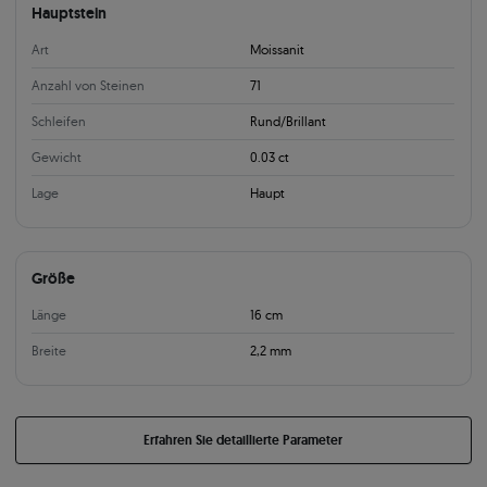
Hauptstein
Art
Moissanit
Anzahl von Steinen
71
Schleifen
Rund/Brillant
Gewicht
0.03 ct
Lage
Haupt
Größe
Länge
16 cm
Breite
2,2 mm
Erfahren Sie detaillierte Parameter