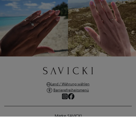
Land / Währung wählen
Barrierefreiheitsmenü
Marke SAVICKI
Online-Shopping
Tennisarmband mit weißen Moissaniten 2,2 mm 16 cm, Silber
Unterstützung und wichtige Informationen
290 €
270 €
-
20 €