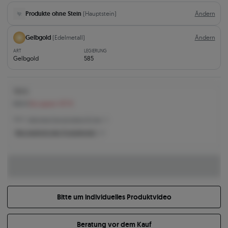
Produkte ohne Stein
(Hauptstein)
Ändern
Gelbgold
(Edelmetall)
Ändern
ART
LEGIERUNG
Gelbgold
585
783 €
890 €
Sie sparen 107 €
783 € -
Niedrigster Preis der letzten 30 Tage
Was bestimmt den Produktpreis?
Bitte um individuelles Produktvideo
Beratung vor dem Kauf