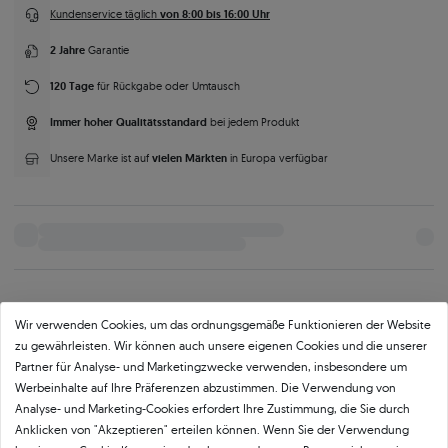
von 8:00 bis 16:00 Uhr
Kundenservice täglich
2 Jahre
Garantie
120 Tage
für Rückgabe oder Umtausch
Immer hoher Qualitätsstandard
bei jedem Produkt
vielen Märkten
Unsere Marke ist auf
in Europa verfügbar
Parameter
Beschreibung
Mehr Fotos und Videos anfordern
Wir verwenden Cookies, um das ordnungsgemäße Funktionieren der Website
zu gewährleisten. Wir können auch unsere eigenen Cookies und die unserer
Partner für Analyse- und Marketingzwecke verwenden, insbesondere um
Produktkategorie
Werbeinhalte auf Ihre Präferenzen abzustimmen. Die Verwendung von
Analyse- und Marketing-Cookies erfordert Ihre Zustimmung, die Sie durch
Ohrringe
Ohringe Gold
Ohringe Gold Ohrstecker
Ohrringe Stift
Anklicken von "Akzeptieren" erteilen können. Wenn Sie der Verwendung