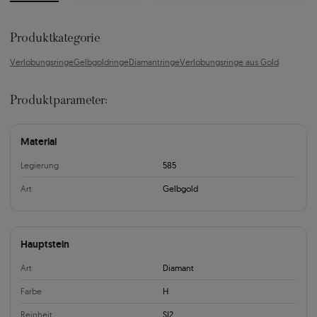
Produktkategorie
Verlobungsringe
Gelbgoldringe
Diamantringe
Verlobungsringe aus Gold
Produktparameter:
Material
Legierung
585
Art
Gelbgold
Hauptstein
Art
Diamant
Farbe
H
Reinheit
SI2