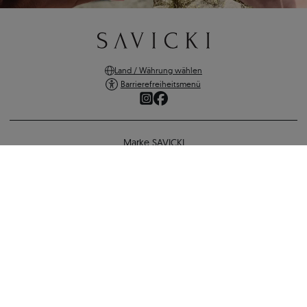
Land / Währung wählen
Barrierefreiheitsmenü
Marke SAVICKI
Online-Shopping
Verlobungsring SAVICKI: Gold, Diamant
Unterstützung und wichtige Informationen
1.522 €
1.400 €
-
122 €
SICHERE ZAHLUNGEN
ZURÜCK ZUR KONFIGURATION
VERSANDARTEN