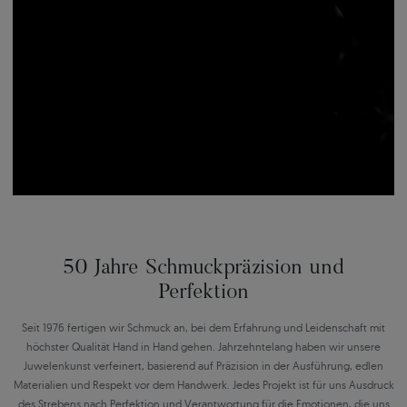
50 Jahre Schmuckpräzision und
Perfektion
Seit 1976 fertigen wir Schmuck an, bei dem Erfahrung und Leidenschaft mit
höchster Qualität Hand in Hand gehen. Jahrzehntelang haben wir unsere
Juwelenkunst verfeinert, basierend auf Präzision in der Ausführung, edlen
Materialien und Respekt vor dem Handwerk. Jedes Projekt ist für uns Ausdruck
des Strebens nach Perfektion und Verantwortung für die Emotionen, die uns