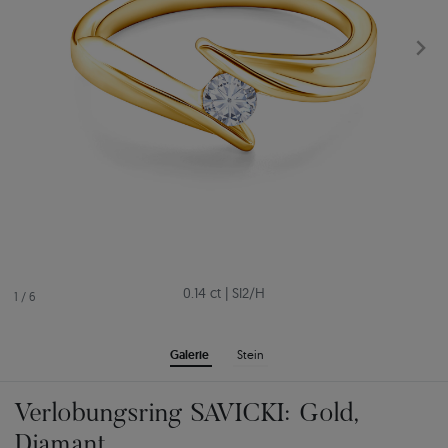
0.14 ct
|
SI2/H
1
/
6
Galerie
Stein
Verlobungsring SAVICKI: Gold,
Diamant