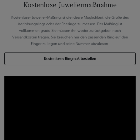
Kostenlose Juweliermaßnahme
Kostenloser Juwelier-Maßring ist die ideale Möglichkeit, die Größe des
Verlobungsrings oder der Eheringe zu messen. Der Maßring ist
vollkommen gratis, Sie müssen ihn weder zurückgeben noch
Versandkosten tragen. Sie brauchen nur den passenden Ring auf den
Finger zu legen und seine Nummer abzulesen.
Kostenloses Ringmaß bestellen