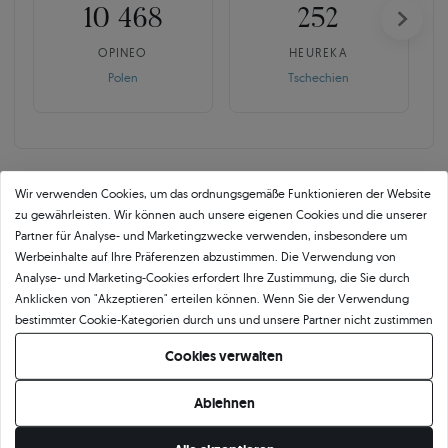
10 468
252
OPINEO
HEUREKA
Polen
Tschechien
Wir verwenden Cookies, um das ordnungsgemäße Funktionieren der Website
zu gewährleisten. Wir können auch unsere eigenen Cookies und die unserer
Partner für Analyse- und Marketingzwecke verwenden, insbesondere um
SAVICKI 5C ist mehr als der
Werbeinhalte auf Ihre Präferenzen abzustimmen. Die Verwendung von
Branchenstandard.
Analyse- und Marketing-Cookies erfordert Ihre Zustimmung, die Sie durch
Anklicken von "Akzeptieren" erteilen können. Wenn Sie der Verwendung
Echte Qualität beginnt mit der Verantwortung für jedes Detail. Für uns endet
bestimmter Cookie-Kategorien durch uns und unsere Partner nicht zustimmen
der Frieden nicht mit einem Zertifikat. Kontrolle bedeutet bewusste Auswahl
möchten, klicken Sie auf "Lassen Sie mich wählen" und bestimmen Sie Ihre
der Diamanten, mehrschichtige Qualitätskontrolle und Verantwortung für
Cookies verwalten
Präferenzen. Sie können Ihre Zustimmung jederzeit widerrufen, indem Sie
jedes Detail, bevor der Stein in den Ring eingefasst wird.
Ihre Cookie-Einstellungen ändern.
Ablehnen
Jeder Diamant wird mehrmals überprüft, sowohl hinsichtlich der Parameter als
auch der Proportionen und der Ästhetik in einer bestimmten Fassung. Erst