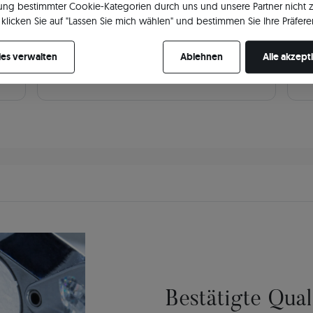
ng bestimmter Cookie-Kategorien durch uns und unsere Partner nicht 
klicken Sie auf "Lassen Sie mich wählen" und bestimmen Sie Ihre Präfere
Schleifen
Rund/Brillant
Art
re Zustimmung jederzeit widerrufen, indem Sie Ihre Cookie-Einstellung
Gewicht
0.06 ct
Sch
es verwalten
Ablehnen
Alle akzept
Lage
Haupt
Bestätigte Qua