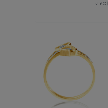
0.19 ct
|