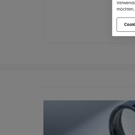
Verwendu
möchten, 
können Ih
Cooki