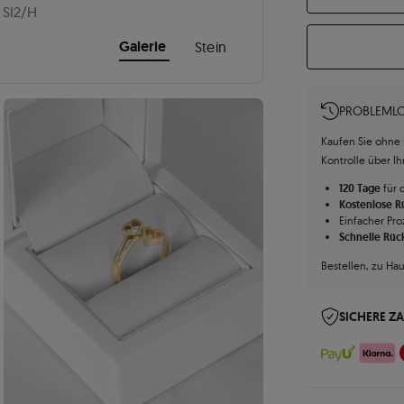
SI2/H
Galerie
Stein
PROBLEMLO
Kaufen Sie ohne R
Kontrolle über I
120 Tage
für 
Kostenlose 
Einfacher Pro
Schnelle Rüc
Bestellen, zu Ha
SICHERE Z