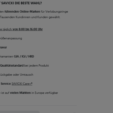
 SAVICKI DIE BESTE WAHL?
den
führenden Online-Marken
für Verlobungsringe
 Tausenden Kundinnen und Kunden gewählt.
e täglich
von 8:00 bis 16:00 Uhr
rößenanpassung
ravur
 Diamanten
GIA / IGI / HRD
Qualitätsstandard
bei jedem Produkt
Rückgabe oder Umtausch
 Service
SAVICKI Care+®
 ist auf
vielen Märkten
in Europa verfügbar