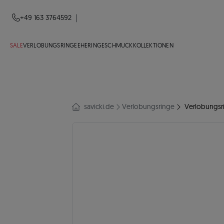
|
+49 163 3764592
SALE
VERLOBUNGSRINGE
EHERINGE
SCHMUCK
KOLLEKTIONEN
savicki.de
Verlobungsringe
Verlobungsri