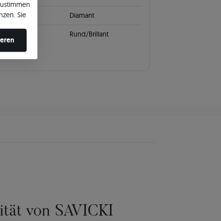
zustimmen
nzen. Sie
Diamant
en ändern.
leifen
Rund/Brillant
ieren
lität von SAVICKI