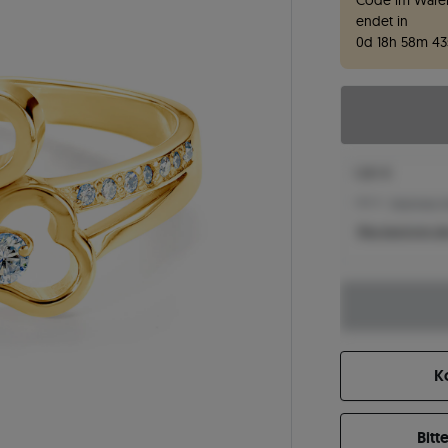
Code im Waren
endet in
0
d
18
h
58
m
42
1.261 €
1.160 € -
Niedrigster P
Was bestimmt de
K
Bitt