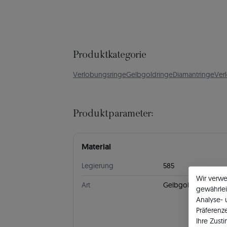
Produktkategorie
Verlobungsringe
Gelbgoldringe
Diamantringe
Ver
Produktparameter:
Material
Legierung
585
Wir verw
Art
Gelbgold
gewährlei
Analyse-
Präferenz
Ihre Zust