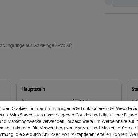
lobungsringe aus Gold
Ringe SAVICKI®
Hauptstein
St
Art
Diamant
Fa
enden Cookies, um das ordnungsgemäße Funktionieren der Website zu
Farbe
H
Sau
sten. Wir können auch unsere eigenen Cookies und die unserer Partner 
 und Marketingzwecke verwenden, insbesondere um Werbeinhalte auf I
Reinheit
SI2
Anz
en abzustimmen. Die Verwendung von Analyse- und Marketing-Cookies 
immung, die Sie durch Anklicken von "Akzeptieren" erteilen können. Wen
Anzahl von Steinen
2
Ge