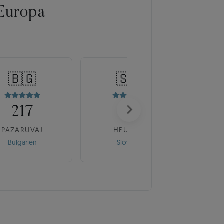
Europa
🇧🇬
🇸🇰
217
175
PAZARUVAJ
HEUREKA
Bulgarien
Slowakei