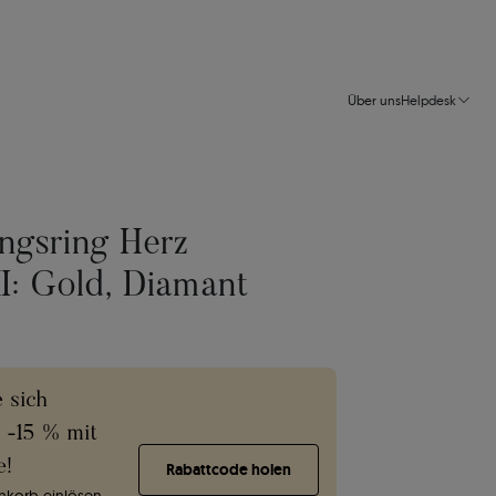
Über uns
Helpdesk
ngsring Herz
: Gold, Diamant
e sich
e -15 % mit
e!
Rabattcode holen