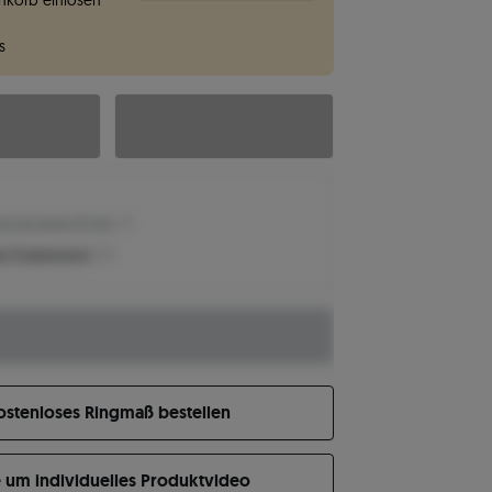
korb einlösen
s
reis der letzten 30 Tage
n Produktpreis?
ostenloses Ringmaß bestellen
e um individuelles Produktvideo