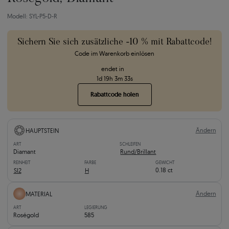
Modell: SYL-P5-D-R
Sichern Sie sich zusätzliche -10 % mit Rabattcode!
Code im Warenkorb einlösen
endet in
1
d
19
h
3
m
32
s
Rabattcode holen
Ändern
HAUPTSTEIN
ART
SCHLEIFEN
Diamant
Rund/Brillant
REINHEIT
FARBE
GEWICHT
0.18 ct
SI2
H
Ändern
MATERIAL
ART
LEGIERUNG
Roségold
585