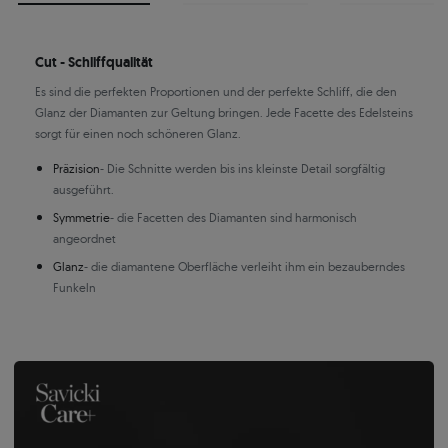
Cut - Schliffqualität
Es sind die perfekten Proportionen und der perfekte Schliff, die den
Glanz der Diamanten zur Geltung bringen. Jede Facette des Edelsteins
sorgt für einen noch schöneren Glanz.
Präzision
- Die Schnitte werden bis ins kleinste Detail sorgfältig
ausgeführt.
Symmetrie
- die Facetten des Diamanten sind harmonisch
angeordnet
Glanz
- die diamantene Oberfläche verleiht ihm ein bezauberndes
Funkeln