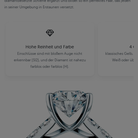
diamantbesetzte Schiene ergänzt und bildet so ein perfektes Paar, das jeden
in seiner Umgebung in Erstaunen versetzt.
Hohe Reinheit und Farbe
4 Go
Einschlüsse sind mit bloßem Auge nicht
klassisches Gelb, m
erkennbar (SI2), und der Diamant ist nahezu
Weiß oder über
farblos oder farblos (H).