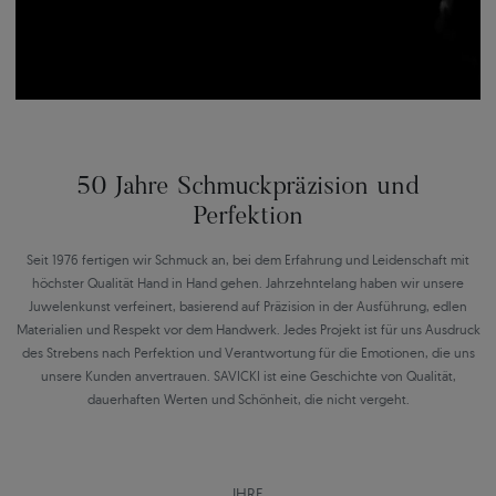
50 Jahre Schmuckpräzision und
Perfektion
Seit 1976 fertigen wir Schmuck an, bei dem Erfahrung und Leidenschaft mit
höchster Qualität Hand in Hand gehen. Jahrzehntelang haben wir unsere
Juwelenkunst verfeinert, basierend auf Präzision in der Ausführung, edlen
Materialien und Respekt vor dem Handwerk. Jedes Projekt ist für uns Ausdruck
des Strebens nach Perfektion und Verantwortung für die Emotionen, die uns
unsere Kunden anvertrauen. SAVICKI ist eine Geschichte von Qualität,
dauerhaften Werten und Schönheit, die nicht vergeht.
IHRE