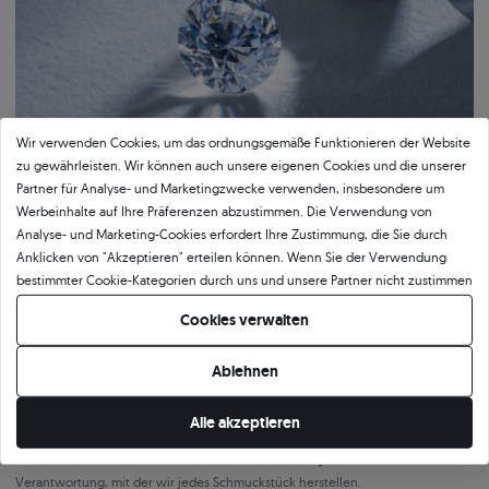
Wir verwenden Cookies, um das ordnungsgemäße Funktionieren der Website
zu gewährleisten. Wir können auch unsere eigenen Cookies und die unserer
Partner für Analyse- und Marketingzwecke verwenden, insbesondere um
Werbeinhalte auf Ihre Präferenzen abzustimmen. Die Verwendung von
Analyse- und Marketing-Cookies erfordert Ihre Zustimmung, die Sie durch
Anklicken von "Akzeptieren" erteilen können. Wenn Sie der Verwendung
bestimmter Cookie-Kategorien durch uns und unsere Partner nicht zustimmen
Bestätigte Qualität von SAVICKI
möchten, klicken Sie auf "Lassen Sie mich wählen" und bestimmen Sie Ihre
Cookies verwalten
Präferenzen. Sie können Ihre Zustimmung jederzeit widerrufen, indem Sie
Unser Qualitätszertifikat garantiert Authentizität und höchsten
Ihre Cookie-Einstellungen ändern.
Ausführungsstandard. Das Dokument beschreibt detailliert die wichtigsten
Ablehnen
Parameter des Schmucks, einschließlich der Legierung und des Gewichts des
Goldes sowie der Merkmale des eingefassten Steins oder des verwendeten
Alle akzeptieren
Edelmetalls. Das SAVICKI-Zertifikat ist nicht nur eine formelle Bestätigung der
Qualität, sondern auch ein Beweis für die Kunstfertigkeit, Präzision und
Verantwortung, mit der wir jedes Schmuckstück herstellen.