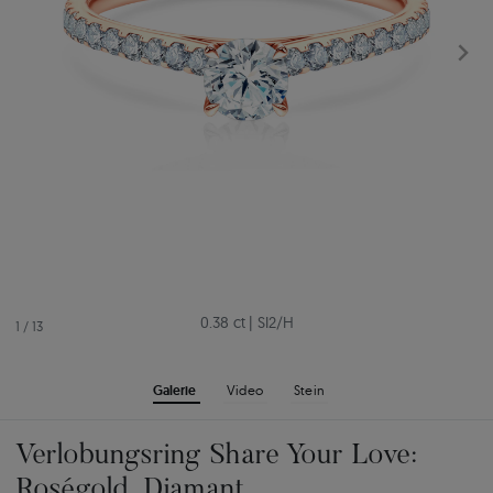
0.38 ct
|
SI2/H
1
/
13
Galerie
Video
Stein
Verlobungsring Share Your Love:
Roségold, Diamant