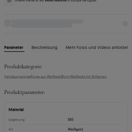
vielen Märkten
Unsere Marke ist auf
in Europa verfügbar
Parameter
Beschreibung
Mehr Fotos und Videos anfordern
Produktkategorie
Verlobungsringe
Ringe aus Weißgold
Ring Weißgold mit Brillanten
Produktparameter:
Material
Legierung
585
Art
Weißgold