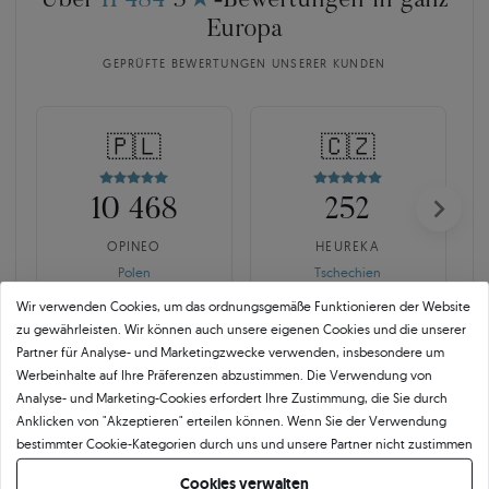
Über
11 484
5
★
-Bewertungen in ganz
Europa
GEPRÜFTE BEWERTUNGEN UNSERER KUNDEN
🇵🇱
🇨🇿
10 468
252
OPINEO
HEUREKA
Polen
Tschechien
Wir verwenden Cookies, um das ordnungsgemäße Funktionieren der Website
zu gewährleisten. Wir können auch unsere eigenen Cookies und die unserer
Partner für Analyse- und Marketingzwecke verwenden, insbesondere um
Werbeinhalte auf Ihre Präferenzen abzustimmen. Die Verwendung von
Analyse- und Marketing-Cookies erfordert Ihre Zustimmung, die Sie durch
Anklicken von "Akzeptieren" erteilen können. Wenn Sie der Verwendung
bestimmter Cookie-Kategorien durch uns und unsere Partner nicht zustimmen
SAVICKI 5C ist mehr als der
möchten, klicken Sie auf "Lassen Sie mich wählen" und bestimmen Sie Ihre
Branchenstandard.
Cookies verwalten