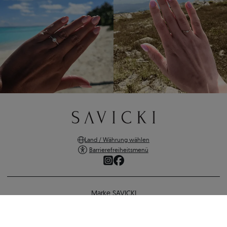
Land / Währung wählen
Barrierefreiheitsmenü
Marke SAVICKI
Online-Shopping
Verlobungsring SAVICKI: Weißgold, Diamant
Unterstützung und wichtige Informationen
598 €
550 €
-
48 €