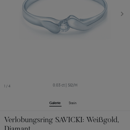
0.03 ct
|
SI2/H
1
/
4
Galerie
Stein
Verlobungsring SAVICKI: Weißgold,
Diamant