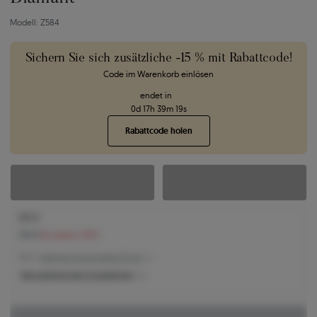
Modell: Z584
Sichern Sie sich zusätzliche -15 % mit Rabattcode!
Code im Warenkorb einlösen
endet in
0
d
17
h
39
m
18
s
Rabattcode holen
550 €
598 €
Sie sparen 48 €
550 € -
Niedrigster Preis der letzten 30 Tage
Was bestimmt den Produktpreis?