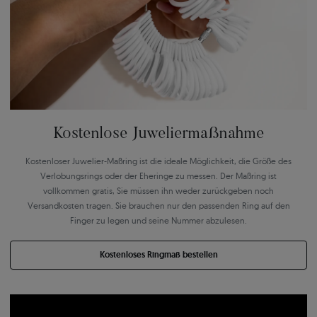
Kostenlose Juweliermaßnahme
Kostenloser Juwelier-Maßring ist die ideale Möglichkeit, die Größe des
Verlobungsrings oder der Eheringe zu messen. Der Maßring ist
vollkommen gratis, Sie müssen ihn weder zurückgeben noch
Versandkosten tragen. Sie brauchen nur den passenden Ring auf den
Finger zu legen und seine Nummer abzulesen.
Kostenloses Ringmaß bestellen