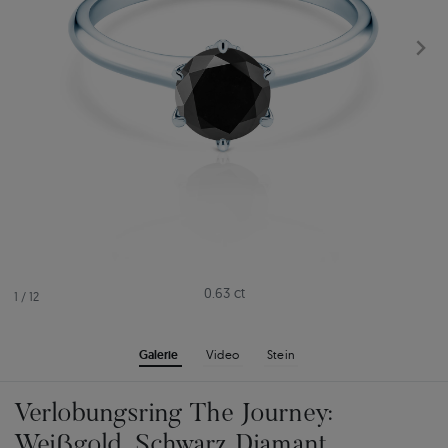
0.63 ct
1
/
12
Galerie
Video
Stein
Verlobungsring The Journey:
Weißgold, Schwarz Diamant