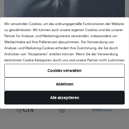
Wir verwenden Cookies, um das ordnungsgemäße Funktionieren der Website
zu gewährleisten. Wir können auch unsere eigenen Cookies und die unserer
Partner für Analyse- und Marketingzwecke verwenden, insbesondere um
Werbeinhalte auf Ihre Präferenzen abzustimmen. Die Verwendung von
Analyse- und Marketing-Cookies erfordert Ihre Zustimmung, die Sie durch
Bestätigte Qualität von SAVICKI
Anklicken von "Akzeptieren" erteilen können. Wenn Sie der Verwendung
bestimmter Cookie-Kategorien durch uns und unsere Partner nicht zustimmen
Unser Qualitätszertifikat garantiert Authentizität und höchsten
möchten, klicken Sie auf "Lassen Sie mich wählen" und bestimmen Sie Ihre
Ausführungsstandard. Das Dokument beschreibt detailliert die wichtigsten
Cookies verwalten
Präferenzen. Sie können Ihre Zustimmung jederzeit widerrufen, indem Sie
Parameter des Schmucks, einschließlich der Legierung und des Gewichts des
Ihre Cookie-Einstellungen ändern.
Goldes sowie der Merkmale des eingefassten Steins oder des verwendeten
Ablehnen
Edelmetalls. Das SAVICKI-Zertifikat ist nicht nur eine formelle Bestätigung der
Qualität, sondern auch ein Beweis für die Kunstfertigkeit, Präzision und
Alle akzeptieren
Verantwortung, mit der wir jedes Schmuckstück herstellen.