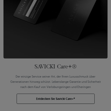
SAVICKI Care+®
Der einzige Service seiner Art, der Ihren Luxusschmuck über
Generationen hinweg schützt. Lebenslange Garantie und Sicherheit
nach dem Kauf von Verlobungsringen und Eheringen
Entdecken Sie Savicki Care+®