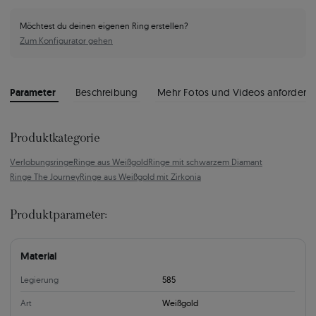
Möchtest du deinen eigenen Ring erstellen?
Zum Konfigurator gehen
Parameter
Beschreibung
Mehr Fotos und Videos anfordern
Produktkategorie
Verlobungsringe
Ringe aus Weißgold
Ringe mit schwarzem Diamant
Ringe The Journey
Ringe aus Weißgold mit Zirkonia
Produktparameter:
Material
Legierung
585
Art
Weißgold