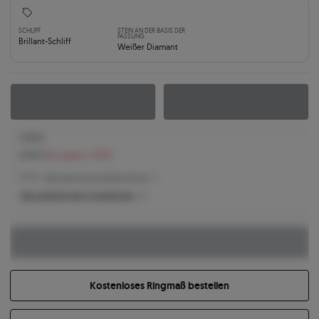
SCHLIFF
STEIN AN DER BASIS DER
FASSUNG
Brillant-Schliff
Weißer Diamant
1.375 €
2.500 €
Sie sparen 1.125 €
2.500 € -
Niedrigster Preis der letzten 30 Tage
Was bestimmt den Produktpreis?
Kostenloses Ringmaß bestellen