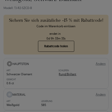
Modell: TJ-R2-SZCD-B
Sichern Sie sich zusätzliche -15 % mit Rabattcode!
Code im Warenkorb einlösen
endet in
0
d
9
h
33
m
32
s
Rabattcode holen
Ändern
HAUPTSTEIN
ART
SCHLEIFEN
Schwarzer Diamant
Rund/Brillant
GEWICHT
0.6 ct
Ändern
MATERIAL
ART
LEGIERUNG
Weißgold
585