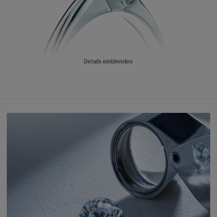
Details einblenden
Arcy Original
Einfach:
Perfekt aufeinander abgestimmter Schmuck
Schaffen Sie ein einzigartiges Set, das zu Ihrem Verlobungsring passt.
Wählen Sie Ohrringe, Anhänger oder Eheringe aus der Kollektion.