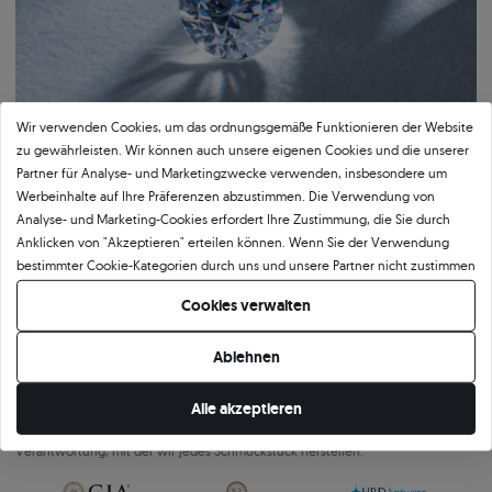
Wir verwenden Cookies, um das ordnungsgemäße Funktionieren der Website
zu gewährleisten. Wir können auch unsere eigenen Cookies und die unserer
Partner für Analyse- und Marketingzwecke verwenden, insbesondere um
Werbeinhalte auf Ihre Präferenzen abzustimmen. Die Verwendung von
Analyse- und Marketing-Cookies erfordert Ihre Zustimmung, die Sie durch
Anklicken von "Akzeptieren" erteilen können. Wenn Sie der Verwendung
Bestätigte Qualität von SAVICKI
bestimmter Cookie-Kategorien durch uns und unsere Partner nicht zustimmen
möchten, klicken Sie auf "Lassen Sie mich wählen" und bestimmen Sie Ihre
Cookies verwalten
Präferenzen. Sie können Ihre Zustimmung jederzeit widerrufen, indem Sie
Unser Qualitätszertifikat garantiert Authentizität und höchsten
Ihre Cookie-Einstellungen ändern.
Ausführungsstandard. Das Dokument beschreibt detailliert die wichtigsten
Ablehnen
Parameter des Schmucks, einschließlich der Legierung und des Gewichts des
Goldes sowie der Merkmale des eingefassten Steins oder des verwendeten
Edelmetalls. Das SAVICKI-Zertifikat ist nicht nur eine formelle Bestätigung der
Alle akzeptieren
Qualität, sondern auch ein Beweis für die Kunstfertigkeit, Präzision und
Verantwortung, mit der wir jedes Schmuckstück herstellen.