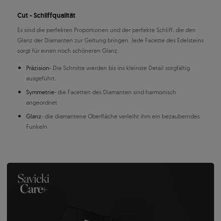
Cut - Schliffqualität
Es sind die perfekten Proportionen und der perfekte Schliff, die den
Glanz der Diamanten zur Geltung bringen. Jede Facette des Edelsteins
sorgt für einen noch schöneren Glanz.
Präzision
- Die Schnitte werden bis ins kleinste Detail sorgfältig
ausgeführt.
Symmetrie
- die Facetten des Diamanten sind harmonisch
angeordnet
Glanz
- die diamantene Oberfläche verleiht ihm ein bezauberndes
Funkeln