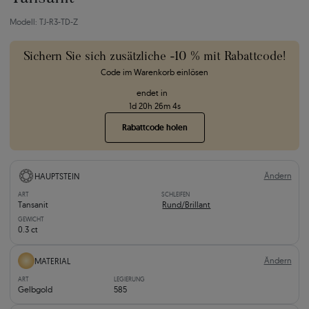
Modell: TJ-R3-TD-Z
Sichern Sie sich zusätzliche -10 % mit Rabattcode!
Code im Warenkorb einlösen
endet in
1
d
20
h
26
m
2
s
Rabattcode holen
Ändern
HAUPTSTEIN
ART
SCHLEIFEN
Tansanit
Rund/Brillant
GEWICHT
0.3 ct
Ändern
MATERIAL
ART
LEGIERUNG
Gelbgold
585