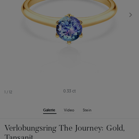
0.33 ct
1
/
12
Galerie
Video
Stein
Verlobungsring The Journey: Gold,
Tansanit