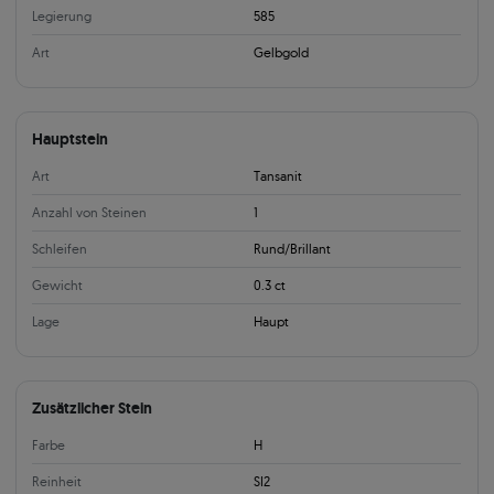
Legierung
585
Art
Gelbgold
Hauptstein
Art
Tansanit
Anzahl von Steinen
1
Schleifen
Rund/Brillant
Gewicht
0.3 ct
Lage
Haupt
Zusätzlicher Stein
Farbe
H
Reinheit
SI2