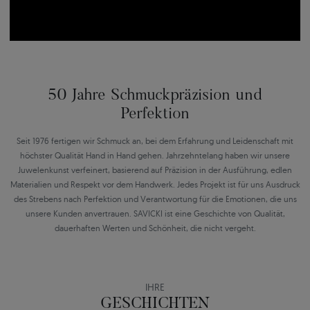
50 Jahre Schmuckpräzision und
Perfektion
Seit 1976 fertigen wir Schmuck an, bei dem Erfahrung und Leidenschaft mit
höchster Qualität Hand in Hand gehen. Jahrzehntelang haben wir unsere
Juwelenkunst verfeinert, basierend auf Präzision in der Ausführung, edlen
Materialien und Respekt vor dem Handwerk. Jedes Projekt ist für uns Ausdruck
des Strebens nach Perfektion und Verantwortung für die Emotionen, die uns
unsere Kunden anvertrauen. SAVICKI ist eine Geschichte von Qualität,
dauerhaften Werten und Schönheit, die nicht vergeht.
IHRE
GESCHICHTEN