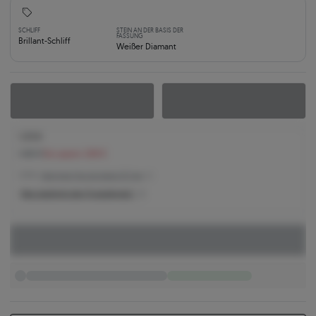
SCHLIFF
STEIN AN DER BASIS DER
FASSUNG
Brillant-Schliff
Weißer Diamant
1.213 €
1.461 €
Sie sparen 248 €
1.271 € -
Niedrigster Preis der letzten 30 Tage
Was bestimmt den Produktpreis?