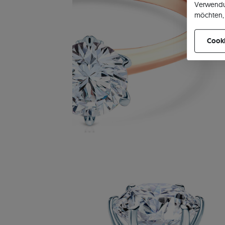
Verwendu
möchten, 
können Ih
Cooki