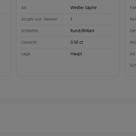
Art
Weißer Saphir
Fa
Anzahl von Steinen
1
Rei
Schleifen
Rund/Brillant
Ge
Gewicht
0.50 ct
Anz
Lage
Haupt
Art
Sch