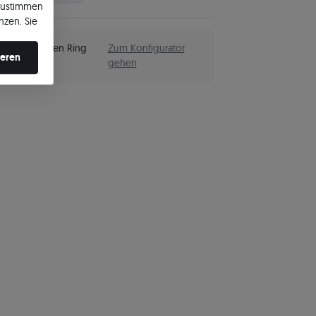
zustimmen
nzen. Sie
en ändern.
einen eigenen Ring
Zum Konfigurator
ieren
gehen