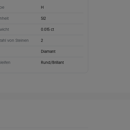
rbe
H
nheit
SI2
wicht
0.015 ct
ahl von Steinen
2
Diamant
leifen
Rund/Brillant