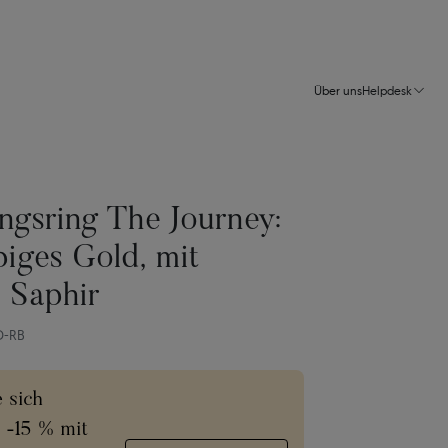
Über uns
Helpdesk
ngsring The Journey:
biges Gold, mit
 Saphir
D-RB
e sich
e -15 % mit