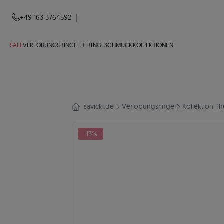
|
+49 163 3764592
SALE
VERLOBUNGSRINGE
EHERINGE
SCHMUCK
KOLLEKTIONEN
savicki.de
Verlobungsringe
Kollektion T
-13%