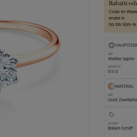
Rabattcod
Code im Waren
endet in
0
d
10
h
50
m
3
s
HAUPTSTEI
ART
Weißer Saphir
GEWICHT
0.5 ct
MATERIAL
ART
Gold Zweifarbi
SCHLIFF
Brillant-Schliff