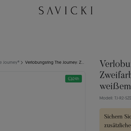
he Journey®
Verlobungsring The Journey: Zweifarbiges Gold, mit weißem Saphir
Verlobu
Zweifar
24h
weißem
Modell: TJ-R2-SZ
Sichern Si
zusätzlich