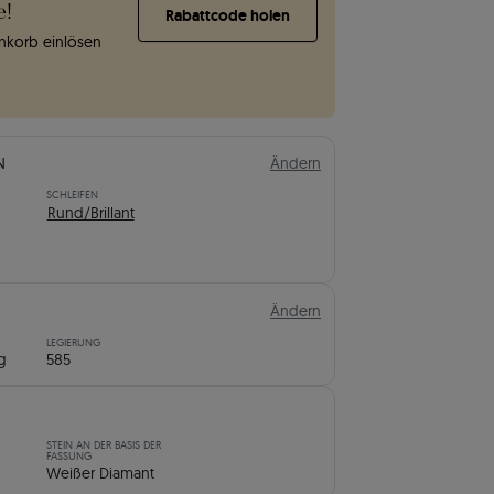
e!
Rabattcode holen
korb einlösen
N
Ändern
SCHLEIFEN
Rund/Brillant
Ändern
LEGIERUNG
g
585
STEIN AN DER BASIS DER
FASSUNG
Weißer Diamant