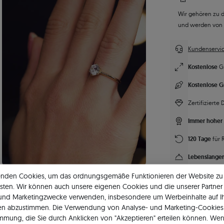
Wir gehören zu 
und werden von
Kundenservic
Kostenlose
G
Kostenlose G
Zertifizierte
Immer hoher 
120 Tage
für 
Lebenslanger
Unsere Marke
enden Cookies, um das ordnungsgemäße Funktionieren der Website zu
sten. Wir können auch unsere eigenen Cookies und die unserer Partner 
 und Marketingzwecke verwenden, insbesondere um Werbeinhalte auf I
en abzustimmen. Die Verwendung von Analyse- und Marketing-Cookies 
immung, die Sie durch Anklicken von "Akzeptieren" erteilen können. Wen