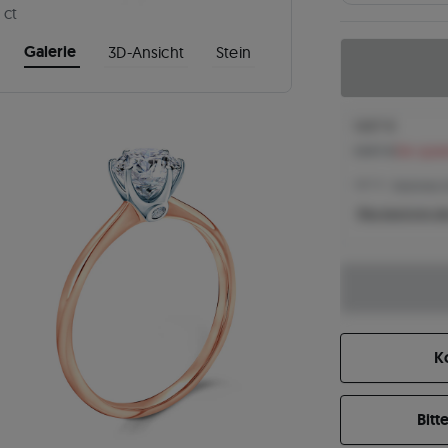
 ct
Galerie
3D-Ansicht
Stein
1.607 €
1.847 €
Sie spar
1.607 € -
Niedrigster 
Was bestimmt de
K
Bitt