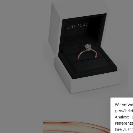
Wir verw
gewährlei
Analyse-
Präferenz
Ihre Zust