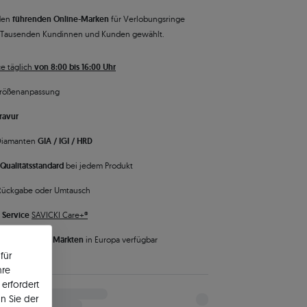
den
führenden Online-Marken
für Verlobungsringe
 Tausenden Kundinnen und Kunden gewählt.
e täglich
von 8:00 bis 16:00 Uhr
rößenanpassung
ravur
 Diamanten
GIA / IGI / HRD
Qualitätsstandard
bei jedem Produkt
Rückgabe oder Umtausch
 Service
SAVICKI Care+®
 ist auf
vielen Märkten
in Europa verfügbar
für
hre
erfordert
n Sie der