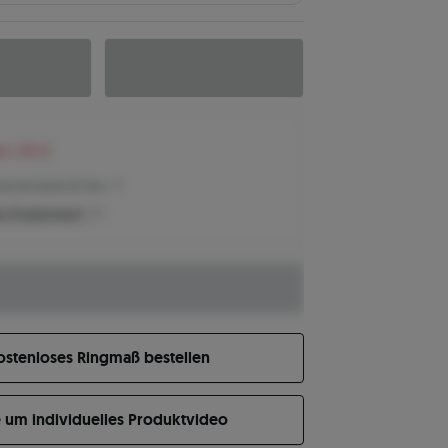
en 240 €
Preis der letzten 30 Tage
n Produktpreis?
ostenloses Ringmaß bestellen
e um individuelles Produktvideo