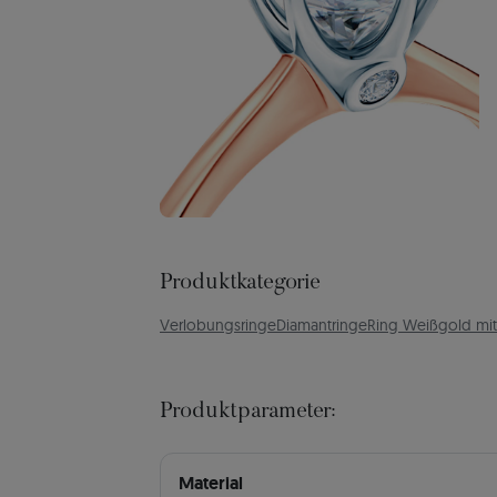
Produktkategorie
Verlobungsringe
Diamantringe
Ring Weißgold mit 
Produktparameter:
Material