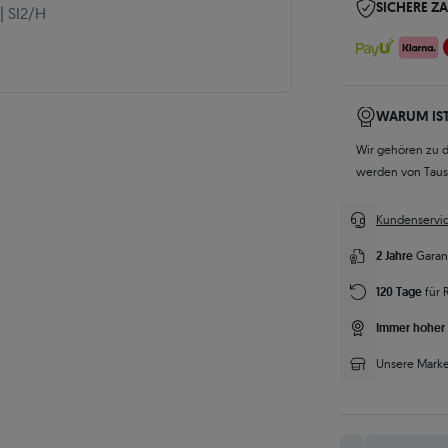
SICHERE Z
|
SI2/H
WARUM IST
Wir gehören zu 
werden von Tau
Kundenservic
2 Jahre
Garan
120 Tage
für 
Immer hoher 
Unsere Marke