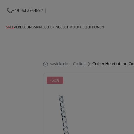
|
+49 163 3764592
SALE
VERLOBUNGSRINGE
EHERINGE
SCHMUCK
KOLLEKTIONEN
savicki.de
Colliers
Collier Heart of the O
-50%