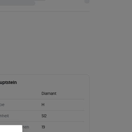
uptstein
Diamant
rbe
H
nheit
SI2
ahl von Steinen
19