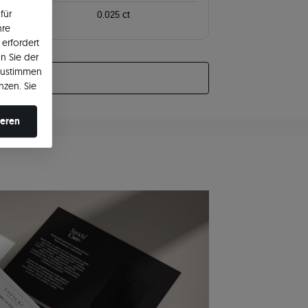
für
wicht
0.025 ct
hre
erfordert
n Sie der
zustimmen
nzen. Sie
en ändern.
ieren