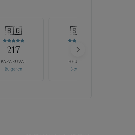
🇧🇬
🇸🇰
217
175
PAZARUVAJ
HEUREKA
Bulgarien
Slowakei