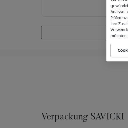
gewährlei
Analyse-
Präferenz
Ihre Zust
Verwendu
möchten, 
können Ih
Cooki
Verpackung SAVICKI