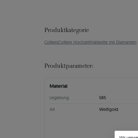
Produktkategorie
Colliers
Colliers Hochzeit
Halskette mit Diamanten
Produktparameter:
Material
Legierung
585
Art
Weißgold
Wir verw