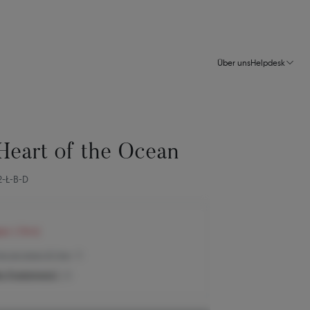
Über uns
Helpdesk
 Heart of the Ocean
2-Ł-B-D
en 1.714 €
reis der letzten 30 Tage
n Produktpreis?