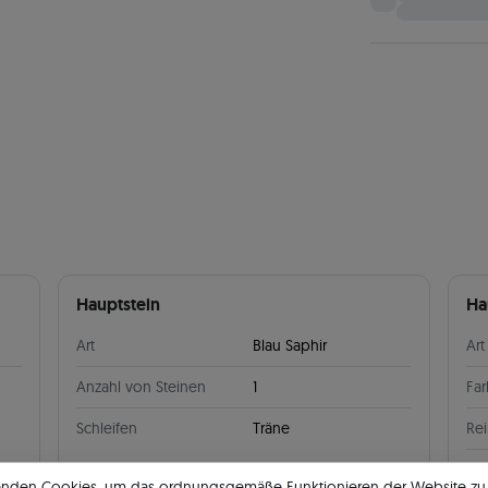
Hauptstein
Ha
Art
Blau Saphir
Art
Anzahl von Steinen
1
Fa
Schleifen
Träne
Rei
Anz
enden Cookies, um das ordnungsgemäße Funktionieren der Website zu