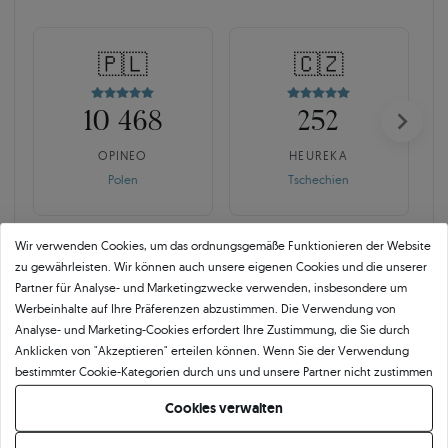
🇵🇱
🇨🇿
10 468
252
OPINEO
HEUREKA
Polen
Tschechien
Wir verwenden Cookies, um das ordnungsgemäße Funktionieren der Website
zu gewährleisten. Wir können auch unsere eigenen Cookies und die unserer
Partner für Analyse- und Marketingzwecke verwenden, insbesondere um
Werbeinhalte auf Ihre Präferenzen abzustimmen. Die Verwendung von
Analyse- und Marketing-Cookies erfordert Ihre Zustimmung, die Sie durch
SAVICKI 5C ist mehr als der
Anklicken von "Akzeptieren" erteilen können. Wenn Sie der Verwendung
Branchenstandard.
bestimmter Cookie-Kategorien durch uns und unsere Partner nicht zustimmen
möchten, klicken Sie auf "Lassen Sie mich wählen" und bestimmen Sie Ihre
Cookies verwalten
Echte Qualität beginnt mit der Verantwortung für jedes Detail. Für uns endet
Präferenzen. Sie können Ihre Zustimmung jederzeit widerrufen, indem Sie
der Frieden nicht mit einem Zertifikat. Kontrolle bedeutet bewusste Auswahl
Ihre Cookie-Einstellungen ändern.