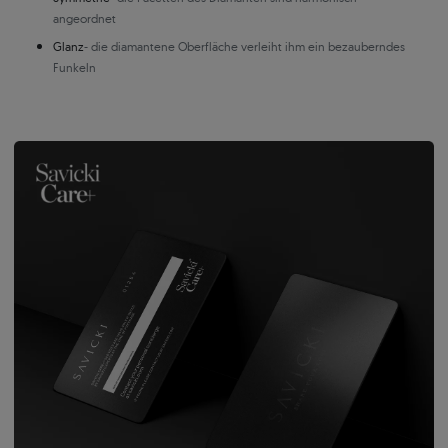
angeordnet
Glanz
- die diamantene Oberfläche verleiht ihm ein bezauberndes
Funkeln