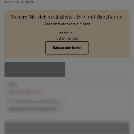
Modell: C-15010-PI
Sichern Sie sich zusätzliche -15 % mit Rabattcode!
Code im Warenkorb einlösen
endet in
0
d
17
h
15
m
1
s
Rabattcode holen
578 €
628 €
Sie sparen 50 €
521 € -
Niedrigster Preis der letzten 30 Tage
Was bestimmt den Produktpreis?