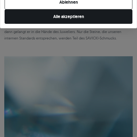
Ablehnen
der Diamanten, mehrschichtige Qualitätskontrolle und Verantwortung für
jedes Detail, bevor der Stein in den Ring eingefasst wird.
Alle akzeptieren
Jeder Diamant wird mehrmals überprüft, sowohl hinsichtlich der Parameter als
auch der Proportionen und der Ästhetik in einer bestimmten Fassung. Erst
dann gelangt er in die Hände des Juweliers. Nur die Steine, die unseren
internen Standards entsprechen, werden Teil des SAVICKI-Schmucks.