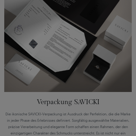
Verpackung SAVICKI
Die ikonische SAVICKI-Verpackung ist Ausdruck der Perfektion, die die Marke
in jeder Phase des Erlebnisses definiert. Sorgfältig ausgewählte Materialien,
präzise Verarbeitung und elegante Form schaffen einen Rahmen, der den
einzigartigen Charakter des Schmucks unterstreicht. Es ist nicht nur ein