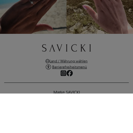
Land / Währung wählen
Barrierefreiheitsmenü
Marke SAVICKI
Online-Shopping
Verlobungsring SAVICKI: Zweifarbiges Gold, mit Zirkonia
Unterstützung und wichtige Informationen
628 €
578 €
-
50 €
SICHERE ZAHLUNGEN
ZURÜCK ZUR KONFIGURATION