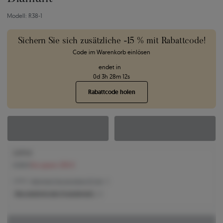
Modell: R38-1
Sichern Sie sich zusätzliche -15 % mit Rabattcode!
Code im Warenkorb einlösen
endet in
0
d
3
h
28
m
11
s
Rabattcode holen
2.875 €
3.125 €
Sie sparen 250 €
2.875 € -
Niedrigster Preis der letzten 30 Tage
Was bestimmt den Produktpreis?