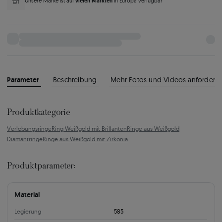
vielen Märkten
Unsere Marke ist auf
in Europa verfügbar
Parameter
Beschreibung
Mehr Fotos und Videos anfordern
Produktkategorie
Verlobungsringe
Ring Weißgold mit Brillanten
Ringe aus Weißgold
Diamantringe
Ringe aus Weißgold mit Zirkonia
Produktparameter:
Material
Legierung
585