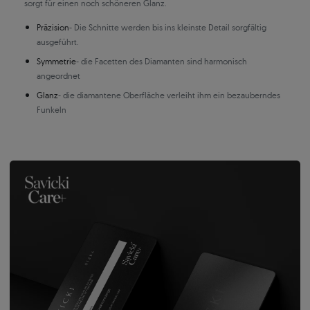
sorgt für einen noch schöneren Glanz.
Präzision
- Die Schnitte werden bis ins kleinste Detail sorgfältig
ausgeführt.
Symmetrie
- die Facetten des Diamanten sind harmonisch
angeordnet
Glanz
- die diamantene Oberfläche verleiht ihm ein bezauberndes
Funkeln