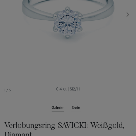
0.4 ct
|
SI2/H
1
/
5
Galerie
Stein
Verlobungsring SAVICKI: Weißgold,
Diamant