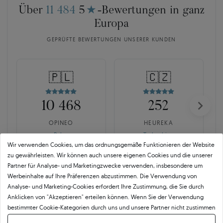
Über
11 484
5
★
-Bewertungen in ganz
Europa
GEPRÜFTE BEWERTUNGEN UNSERER KUNDEN
🇵🇱
🇨🇿
10 468
252
OPINEO
HEUREKA
Polen
Tschechien
Wir verwenden Cookies, um das ordnungsgemäße Funktionieren der Website
zu gewährleisten. Wir können auch unsere eigenen Cookies und die unserer
Partner für Analyse- und Marketingzwecke verwenden, insbesondere um
Werbeinhalte auf Ihre Präferenzen abzustimmen. Die Verwendung von
Analyse- und Marketing-Cookies erfordert Ihre Zustimmung, die Sie durch
Anklicken von "Akzeptieren" erteilen können. Wenn Sie der Verwendung
bestimmter Cookie-Kategorien durch uns und unsere Partner nicht zustimmen
SAVICKI 5C ist mehr als der
möchten, klicken Sie auf "Lassen Sie mich wählen" und bestimmen Sie Ihre