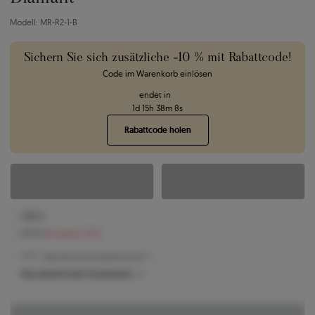
Modell: MR-R2-1-B
Sichern Sie sich zusätzliche -10 % mit Rabattcode!
Code im Warenkorb einlösen
endet in
1
d
15
h
38
m
7
s
Rabattcode holen
1.289 €
1.401 €
Sie sparen 112 €
1.289 € -
Niedrigster Preis der letzten 30 Tage
Was bestimmt den Produktpreis?