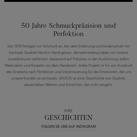
50 Jahre Schmuckpräzision und
Perfektion
Seit 1976 fertigen wir Schmuck an, bei dem Erfahrung und Leidenschaft mit
höchster Qualität Hand in Hand gehen. Jahrzehntelang haben wir unsere
Juwelenkunst verfeinert, basierend auf Präzision in der Ausführung, edlen
Materialien und Respekt vor dem Handwerk. Jedes Projekt ist für uns Ausdruck
des Strebens nach Perfektion und Verantwortung für die Emotionen, die uns
unsere Kunden anvertrauen. SAVICKI ist eine Geschichte von Qualität,
dauerhaften Werten und Schönheit, die nicht vergeht.
IHRE
GESCHICHTEN
FOLGEN SIE UNS AUF INSTAGRAM