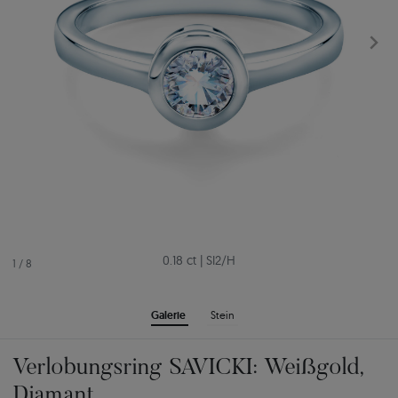
0.18 ct
|
SI2/H
1
/
8
Galerie
Stein
Verlobungsring SAVICKI: Weißgold,
Diamant