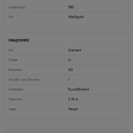
Legierung
585
Art
Weißgold
Hauptstein
Art
Diamant
Farbe
H
Reinheit
SI2
Anzahl von Steinen
1
Schleifen
Rund/Brillant
Gewicht
0.18 ct
Lage
Haupt