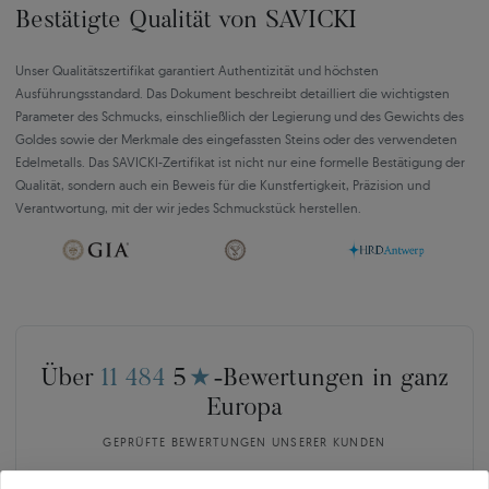
Bestätigte Qualität von SAVICKI
Unser Qualitätszertifikat garantiert Authentizität und höchsten
Ausführungsstandard. Das Dokument beschreibt detailliert die wichtigsten
Parameter des Schmucks, einschließlich der Legierung und des Gewichts des
Goldes sowie der Merkmale des eingefassten Steins oder des verwendeten
Edelmetalls. Das SAVICKI-Zertifikat ist nicht nur eine formelle Bestätigung der
Qualität, sondern auch ein Beweis für die Kunstfertigkeit, Präzision und
Verantwortung, mit der wir jedes Schmuckstück herstellen.
Über
11 484
5
★
-Bewertungen in ganz
Europa
GEPRÜFTE BEWERTUNGEN UNSERER KUNDEN