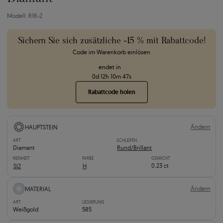
Modell: R16-2
Sichern Sie sich zusätzliche -15 % mit Rabattcode!
Code im Warenkorb einlösen
endet in
0
d
12
h
10
m
46
s
Rabattcode holen
Ändern
HAUPTSTEIN
ART
SCHLEIFEN
Diamant
Rund/Brillant
REINHEIT
FARBE
GEWICHT
0.23 ct
SI2
H
Ändern
MATERIAL
ART
LEGIERUNG
Weißgold
585