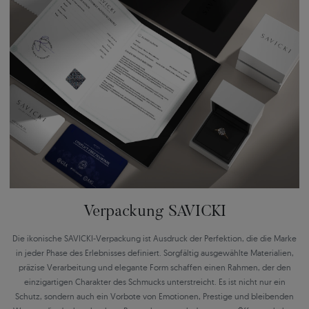
Verpackung SAVICKI
Die ikonische SAVICKI-Verpackung ist Ausdruck der Perfektion, die die Marke
in jeder Phase des Erlebnisses definiert. Sorgfältig ausgewählte Materialien,
präzise Verarbeitung und elegante Form schaffen einen Rahmen, der den
einzigartigen Charakter des Schmucks unterstreicht. Es ist nicht nur ein
Schutz, sondern auch ein Vorbote von Emotionen, Prestige und bleibenden