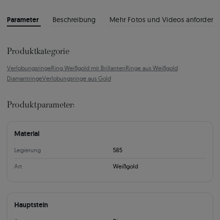
Parameter
Beschreibung
Mehr Fotos und Videos anfordern
Produktkategorie
Verlobungsringe
Ring Weißgold mit Brillanten
Ringe aus Weißgold
Diamantringe
Verlobungsringe aus Gold
Produktparameter:
Material
Legierung
585
Art
Weißgold
Hauptstein