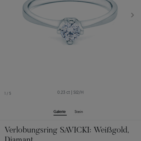
0.23 ct
|
SI2/H
1
/
5
Galerie
Stein
Verlobungsring SAVICKI: Weißgold,
Diamant