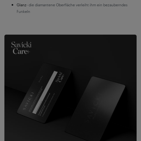
Glanz
- die diamantene Oberfläche verleiht ihm ein bezauberndes
Funkeln