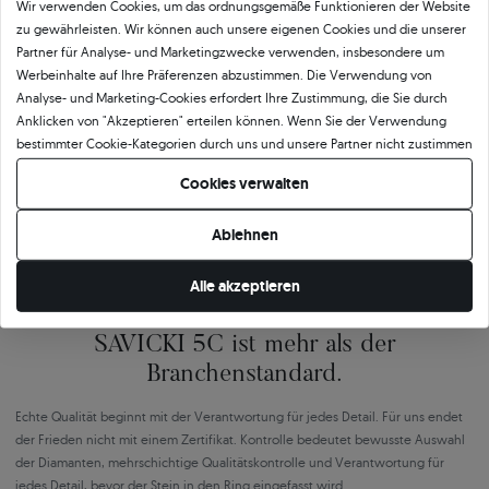
Wir verwenden Cookies, um das ordnungsgemäße Funktionieren der Website
🇵🇱
🇨🇿
zu gewährleisten. Wir können auch unsere eigenen Cookies und die unserer
Partner für Analyse- und Marketingzwecke verwenden, insbesondere um
Werbeinhalte auf Ihre Präferenzen abzustimmen. Die Verwendung von
10 468
252
Analyse- und Marketing-Cookies erfordert Ihre Zustimmung, die Sie durch
Anklicken von "Akzeptieren" erteilen können. Wenn Sie der Verwendung
OPINEO
HEUREKA
bestimmter Cookie-Kategorien durch uns und unsere Partner nicht zustimmen
Polen
Tschechien
möchten, klicken Sie auf "Lassen Sie mich wählen" und bestimmen Sie Ihre
Cookies verwalten
Präferenzen. Sie können Ihre Zustimmung jederzeit widerrufen, indem Sie
Ihre Cookie-Einstellungen ändern.
Ablehnen
Alle akzeptieren
SAVICKI 5C ist mehr als der
Branchenstandard.
Echte Qualität beginnt mit der Verantwortung für jedes Detail. Für uns endet
der Frieden nicht mit einem Zertifikat. Kontrolle bedeutet bewusste Auswahl
der Diamanten, mehrschichtige Qualitätskontrolle und Verantwortung für
jedes Detail, bevor der Stein in den Ring eingefasst wird.