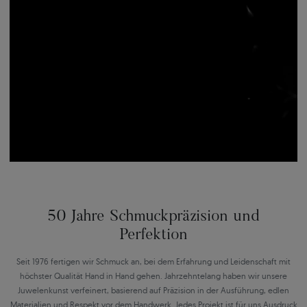
50 Jahre Schmuckpräzision und
Perfektion
Seit 1976 fertigen wir Schmuck an, bei dem Erfahrung und Leidenschaft mit
höchster Qualität Hand in Hand gehen. Jahrzehntelang haben wir unsere
Juwelenkunst verfeinert, basierend auf Präzision in der Ausführung, edlen
Materialien und Respekt vor dem Handwerk. Jedes Projekt ist für uns Ausdruck