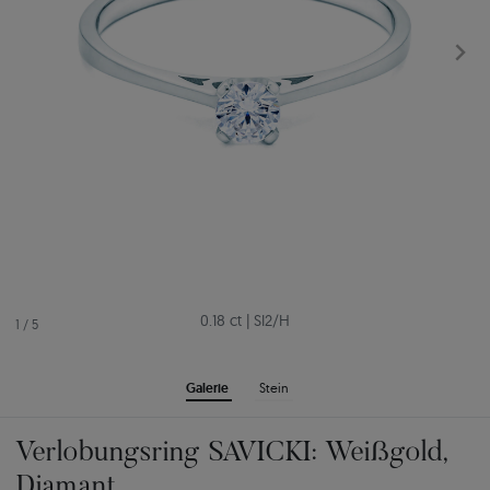
0.18 ct
|
SI2/H
1
/
5
Galerie
Stein
Verlobungsring SAVICKI: Weißgold,
Diamant