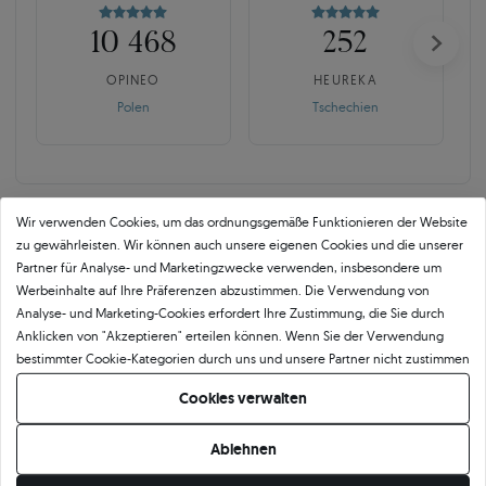
10 468
252
OPINEO
HEUREKA
Polen
Tschechien
Wir verwenden Cookies, um das ordnungsgemäße Funktionieren der Website
zu gewährleisten. Wir können auch unsere eigenen Cookies und die unserer
Partner für Analyse- und Marketingzwecke verwenden, insbesondere um
SAVICKI 5C ist mehr als der
Werbeinhalte auf Ihre Präferenzen abzustimmen. Die Verwendung von
Analyse- und Marketing-Cookies erfordert Ihre Zustimmung, die Sie durch
Branchenstandard.
Anklicken von "Akzeptieren" erteilen können. Wenn Sie der Verwendung
bestimmter Cookie-Kategorien durch uns und unsere Partner nicht zustimmen
Echte Qualität beginnt mit der Verantwortung für jedes Detail. Für uns endet
möchten, klicken Sie auf "Lassen Sie mich wählen" und bestimmen Sie Ihre
der Frieden nicht mit einem Zertifikat. Kontrolle bedeutet bewusste Auswahl
Cookies verwalten
Präferenzen. Sie können Ihre Zustimmung jederzeit widerrufen, indem Sie
der Diamanten, mehrschichtige Qualitätskontrolle und Verantwortung für
Ihre Cookie-Einstellungen ändern.
jedes Detail, bevor der Stein in den Ring eingefasst wird.
Ablehnen
Jeder Diamant wird mehrmals überprüft, sowohl hinsichtlich der Parameter als