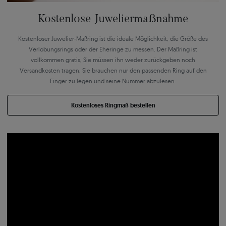
Kostenlose Juweliermaßnahme
Kostenloser Juwelier-Maßring ist die ideale Möglichkeit, die Größe des
Verlobungsrings oder der Eheringe zu messen. Der Maßring ist
vollkommen gratis, Sie müssen ihn weder zurückgeben noch
Versandkosten tragen. Sie brauchen nur den passenden Ring auf den
Finger zu legen und seine Nummer abzulesen.
Kostenloses Ringmaß bestellen