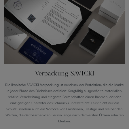
Verpackung SAVICKI
Die ikonische SAVICKI-Verpackung ist Ausdruck der Perfektion, die die Marke
in jeder Phase des Erlebnisses definiert. Sorgfältig ausgewählte Materialien,
präzise Verarbeitung und elegante Form schaffen einen Rahmen, der den
einzigartigen Charakter des Schmucks unterstreicht. Es ist nicht nur ein
Schutz, sondern auch ein Vorbote von Emotionen, Prestige und bleibenden
Werten, die der beschenkten Person lange nach dem ersten Öffnen erhalten
bleiben.