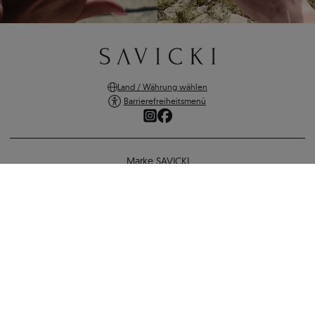
Land / Währung wählen
Barrierefreiheitsmenü
Marke SAVICKI
Online-Shopping
Verlobungsring SAVICKI: Weißgold, Diamant
Unterstützung und wichtige Informationen
1.192 €
1.097 €
-
95 €
SICHERE ZAHLUNGEN
ZURÜCK ZUR KONFIGURATION
VERSANDARTEN