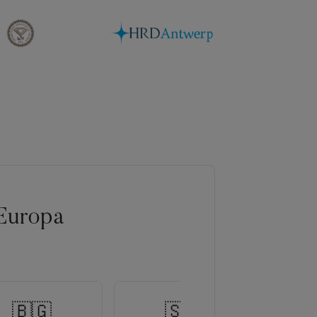
Europa
🇧🇬
🇸🇰