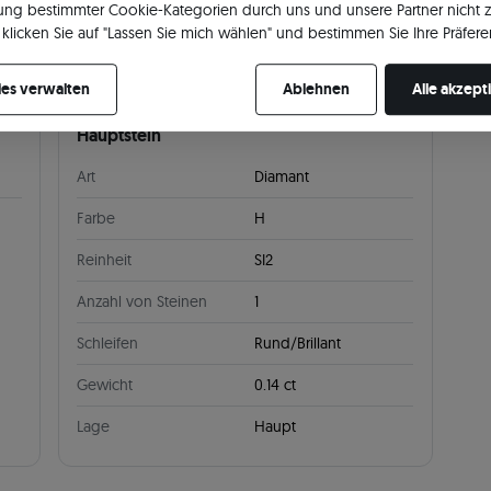
ng bestimmter Cookie-Kategorien durch uns und unsere Partner nicht 
klicken Sie auf "Lassen Sie mich wählen" und bestimmen Sie Ihre Präfere
re Zustimmung jederzeit widerrufen, indem Sie Ihre Cookie-Einstellung
es verwalten
Ablehnen
Alle akzept
Hauptstein
Art
Diamant
Farbe
H
Reinheit
SI2
Anzahl von Steinen
1
Schleifen
Rund/Brillant
Gewicht
0.14 ct
Lage
Haupt