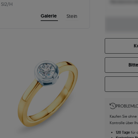
Was bestimmt de
SI2/H
Galerie
Stein
K
Bitt
PROBLEMLO
Kaufen Sie ohne R
Kontrolle über I
120 Tage
für 
Kostenlose 