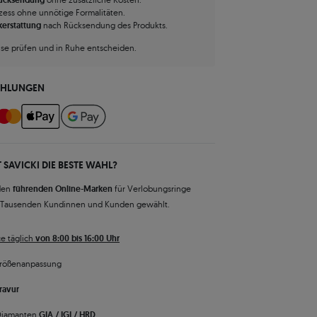
zess ohne unnötige Formalitäten.
kerstattung
nach Rücksendung des Produkts.
use prüfen und in Ruhe entscheiden.
AHLUNGEN
 SAVICKI DIE BESTE WAHL?
den
führenden Online-Marken
für Verlobungsringe
 Tausenden Kundinnen und Kunden gewählt.
e täglich
von 8:00 bis 16:00 Uhr
rößenanpassung
ravur
 Diamanten
GIA / IGI / HRD