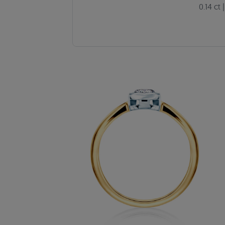
0.14 ct
|