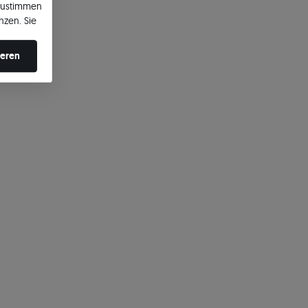
zustimmen
nzen. Sie
en ändern.
ieren