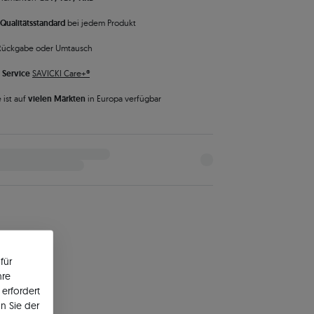
Qualitätsstandard
bei jedem Produkt
Rückgabe oder Umtausch
 Service
SAVICKI Care+®
 ist auf
vielen Märkten
in Europa verfügbar
für
hre
erfordert
n Sie der