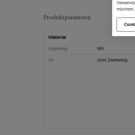
Verwendu
möchten, 
können Ih
Produktparameter:
Cooki
Material
Legierung
585
Art
Gold Zweifarbig