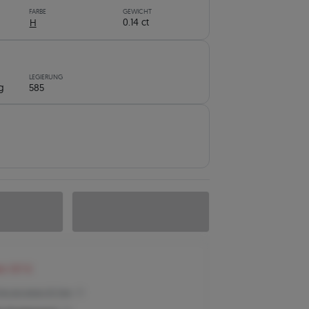
FARBE
GEWICHT
0.14 ct
H
LEGIERUNG
g
585
en 107 €
reis der letzten 30 Tage