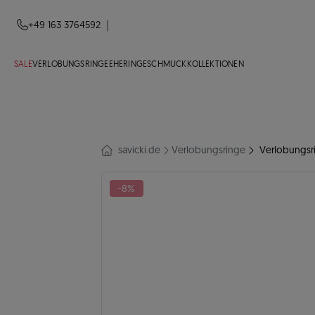
|
+49 163 3764592
SALE
VERLOBUNGSRINGE
EHERINGE
SCHMUCK
KOLLEKTIONEN
savicki.de
Verlobungsringe
Verlobungsri
-8%