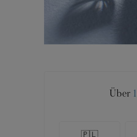
Über
🇵🇱