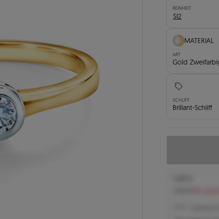
REINHEIT
SI2
MATERIAL
ART
Gold Zweifarbi
SCHLIFF
Brillant-Schliff
1.235 €
1.342 €
Sie spar
1.235 € -
Niedrigster P