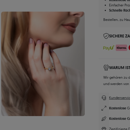
Einfacher Pro
Schnelle Rüc
Bestellen, zu Ha
SICHERE Z
WARUM IST
Wir gehören zu 
und werden von
Kundenservic
Kostenlose
G
Kostenlose G
Zertifizierte