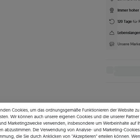
Immer hoher 
120 Tage
für 
Lebenslanger
Unsere Marke
enden Cookies, um das ordnungsgemäße Funktionieren der Website zu
sten. Wir können auch unsere eigenen Cookies und die unserer Partner 
 und Marketingzwecke verwenden, insbesondere um Werbeinhalte auf I
en abzustimmen. Die Verwendung von Analyse- und Marketing-Cookies 
 SAVICKI®
Ring Weißgold mit Brillanten
immung, die Sie durch Anklicken von "Akzeptieren" erteilen können. Wen